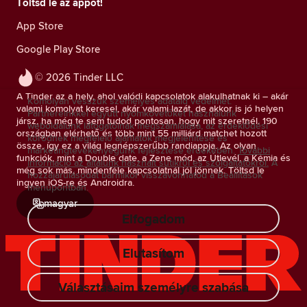
Töltsd le az appot!
App Store
Google Play Store
© 2026 Tinder LLC
A Tinder az a hely, ahol valódi kapcsolatok alakulhatnak ki – akár
Komolyan vesszük személyes adataid védelmét.
valami komolyat keresel, akár valami lazát, de akkor is jó helyen
Partnereinkkel együtt nyomkövetőket használunk
jársz, ha még te sem tudod pontosan, hogy mit szeretnél. 190
weboldalunk látogatóinak megszámlálása, az érdeklődési
országban elérhető és több mint 55 milliárd matchet hozott
körödnek megfelelő ajánlatok megjelenítése és
össze, így ez a világ legnépszerűbb randiappja. Az olyan
marketingtevékenyégünk fejlesztése érdekében.
További
funkciók, mint a Double date, a Zene mód, az Útlevél, a Kémia és
információ az általunk használt sütikről és szolgáltatókról.
A
még sok más, mindenféle kapcsolatnál jól jönnek. Töltsd le
hozzájárulásodat bármikor visszavonhatod a Beállítások
ingyen iOS-re és Androidra.
menüpontban.
magyar
Elfogadom
Elutasítom
Választásaim személyre szabása