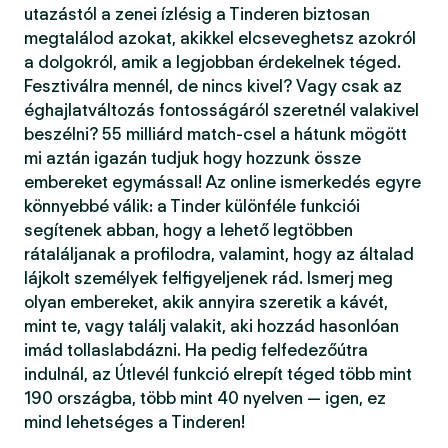
utazástól a zenei ízlésig a Tinderen biztosan
megtalálod azokat, akikkel elcseveghetsz azokról
a dolgokról, amik a legjobban érdekelnek téged.
Fesztiválra mennél, de nincs kivel? Vagy csak az
éghajlatváltozás fontosságáról szeretnél valakivel
beszélni? 55 milliárd match-csel a hátunk mögött
mi aztán igazán tudjuk hogy hozzunk össze
embereket egymással! Az online ismerkedés egyre
könnyebbé válik: a Tinder különféle funkciói
segítenek abban, hogy a lehető legtöbben
rátaláljanak a profilodra, valamint, hogy az általad
lájkolt személyek felfigyeljenek rád. Ismerj meg
olyan embereket, akik annyira szeretik a kávét,
mint te, vagy találj valakit, aki hozzád hasonlóan
imád tollaslabdázni. Ha pedig felfedezőútra
indulnál, az Útlevél funkció elrepít téged több mint
190 országba, több mint 40 nyelven — igen, ez
mind lehetséges a Tinderen!