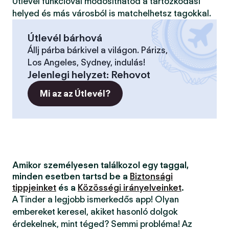
Útlevél funkcióval módosíthatod a tartózkodási
helyed és más városból is matchelhetsz tagokkal.
Útlevél bárhová
Állj párba bárkivel a világon. Párizs,
Los Angeles, Sydney, indulás!
Jelenlegi helyzet
:
Rehovot
Mi az az Útlevél?
Amikor személyesen találkozol egy taggal,
minden esetben tartsd be a
Biztonsági
tippjeinket
és a
Közösségi irányelveinket
.
A Tinder a legjobb ismerkedős app! Olyan
embereket keresel, akiket hasonló dolgok
érdekelnek, mint téged? Semmi probléma! Az