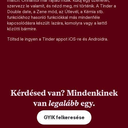
match. Onnantól már rajtad múlik. Küldj egy üzenetet,
szervezz le valamit, és nézd meg, mi történik. A Tinder a
Double date, a Zene mód, az Útlevél, a Kémia stb.
funkciókhoz hasonló funkciókkal más mindenféle
kapcsolódásra készült: lazára, komolyra vagy a kettő
közötti bármire.
Töltsd le ingyen a Tinder appot iOS-re és Androidra.
Kérdésed van? Mindenkinek
van
legalább
egy.
GYIK felkeresése