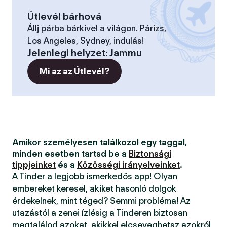
Útlevél bárhová
Állj párba bárkivel a világon. Párizs,
Los Angeles, Sydney, indulás!
Jelenlegi helyzet
:
Jammu
Mi az az Útlevél?
Amikor személyesen találkozol egy taggal,
minden esetben tartsd be a
Biztonsági
tippjeinket
és a
Közösségi irányelveinket
.
A Tinder a legjobb ismerkedős app! Olyan
embereket keresel, akiket hasonló dolgok
érdekelnek, mint téged? Semmi probléma! Az
utazástól a zenei ízlésig a Tinderen biztosan
megtalálod azokat, akikkel elcseveghetsz azokról