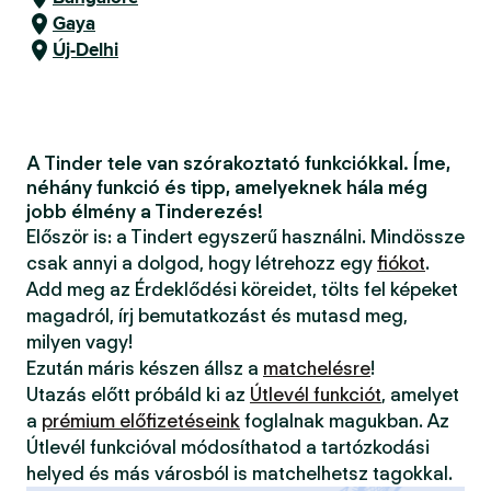
Gaya
Új-Delhi
A Tinder tele van szórakoztató funkciókkal. Íme,
néhány funkció és tipp, amelyeknek hála még
jobb élmény a Tinderezés!
Először is: a Tindert egyszerű használni. Mindössze
csak annyi a dolgod, hogy létrehozz egy
fiókot
.
Add meg az Érdeklődési köreidet, tölts fel képeket
magadról, írj bemutatkozást és mutasd meg,
milyen vagy!
Ezután máris készen állsz a
matchelésre
!
Utazás előtt próbáld ki az
Útlevél funkciót
, amelyet
a
prémium előfizetéseink
foglalnak magukban. Az
Útlevél funkcióval módosíthatod a tartózkodási
helyed és más városból is matchelhetsz tagokkal.