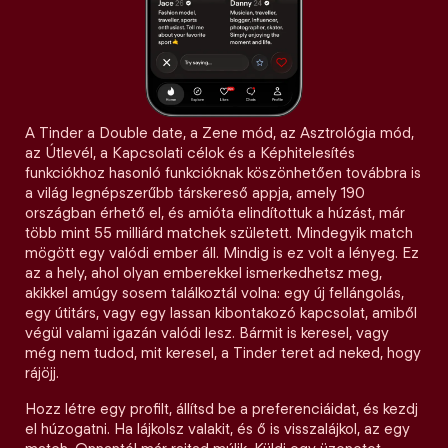
A Tinder a Double date, a Zene mód, az Asztrológia mód,
az Útlevél, a Kapcsolati célok és a Képhitelesítés
funkciókhoz hasonló funkcióknak köszönhetően továbbra is
a világ legnépszerűbb társkereső appja, amely 190
országban érhető el, és amióta elindítottuk a húzást, már
több mint 55 milliárd matchek született. Mindegyik match
mögött egy valódi ember áll. Mindig is ez volt a lényeg. Ez
az a hely, ahol olyan emberekkel ismerkedhetsz meg,
akikkel amúgy sosem találkoztál volna: egy új fellángolás,
egy útitárs, vagy egy lassan kibontakozó kapcsolat, amiből
végül valami igazán valódi lesz. Bármit is keresel, vagy
még nem tudod, mit keresel, a Tinder teret ad neked, hogy
rájöjj.
Hozz létre egy profilt, állítsd be a preferenciáidat, és kezdj
el húzogatni. Ha lájkolsz valakit, és ő is visszalájkol, az egy