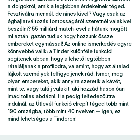
a dolgokról, amik a legjobban érdekelnek téged.
Fesztiválra mennél, de nincs kivel? Vagy csak az
éghajlatváltozás fontosságáról szeretnél valakivel
beszélni? 55 milliárd match-csel a hátunk mögött
mi aztán igazán tudjuk hogy hozzunk össze
embereket egymással! Az online ismerkedés egyre
könnyebbé válik: a Tinder különféle funkciói
segítenek abban, hogy a lehető legtöbben
rátaláljanak a profilodra, valamint, hogy az általad
lájkolt személyek felfigyeljenek rád. Ismerj meg
olyan embereket, akik annyira szeretik a kávét,
mint te, vagy találj valakit, aki hozzád hasonlóan
imád tollaslabdázni. Ha pedig felfedezőútra
indulnál, az Útlevél funkció elrepít téged több mint
190 országba, több mint 40 nyelven — igen, ez
mind lehetséges a Tinderen!