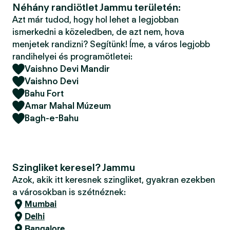
Néhány randiötlet Jammu területén:
Azt már tudod, hogy hol lehet a legjobban
ismerkedni a közeledben, de azt nem, hova
menjetek randizni? Segítünk! Íme, a város legjobb
randihelyei és programötletei:
Vaishno Devi Mandir
Vaishno Devi
Bahu Fort
Amar Mahal Múzeum
Bagh-e-Bahu
Szingliket keresel? Jammu
Azok, akik itt keresnek szingliket, gyakran ezekben
a városokban is szétnéznek:
Mumbai
Delhi
Bangalore