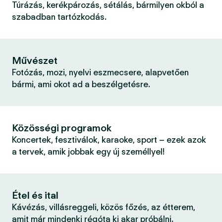
Túrázás, kerékpározás, sétálás, bármilyen okból a
szabadban tartózkodás.
Művészet
Fotózás, mozi, nyelvi eszmecsere, alapvetően
bármi, ami okot ad a beszélgetésre.
Közösségi programok
Koncertek, fesztiválok, karaoke, sport – ezek azok
a tervek, amik jobbak egy új személlyel!
Étel és ital
Kávézás, villásreggeli, közös főzés, az étterem,
amit már mindenki régóta ki akar próbálni.