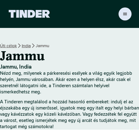
T
i
n
d
e
Úti célok
India
Jammu
r
Jammu
K
e
z
Jammu, India
d
Nézd meg, milyenek a párkeresési esélyek a világ egyik legjobb
ő
helyén, Jammu városában. Akár ezen a helyen élsz, akár csak el
o
szeretnél látogatni ide, a Tinderen számtalan helyivel
ismerkedhetsz meg.
l
d
A Tinderen megtalálod a hozzád hasonló embereket: indulj el az
a
éjszakába egy új ismerőssel, igyatok meg egy italt egy helyi bárban
l
vagy kávézzatok egy közeli kávézóban. Vagy fedezzétek fel együtt
a várost, esetleg ismerjétek meg egy új arcát és tudjátok meg, mit
tartogat még számotokra!