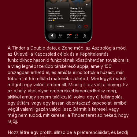
A Tinder a Double date, a Zene mód, az Asztrológia mód,
az Útlevél, a Kapcsolati célok és a Képhitelesítés
funkciókhoz hasonló funkcióknak köszönhetően továbbra is
a világ legnépszerűbb társkereső appja, amely 190
országban érhető el, és amióta elindítottuk a húzást, már
több mint 55 milliárd matchek született. Mindegyik match
mögött egy valódi ember áll. Mindig is ez volt a lényeg. Ez
az a hely, ahol olyan emberekkel ismerkedhetsz meg,
akikkel amúgy sosem találkoztál volna: egy új fellángolás,
egy útitárs, vagy egy lassan kibontakozó kapcsolat, amiből
végül valami igazán valódi lesz. Bármit is keresel, vagy
még nem tudod, mit keresel, a Tinder teret ad neked, hogy
rájöjj.
Hozz létre egy profilt, állítsd be a preferenciáidat, és kezdj