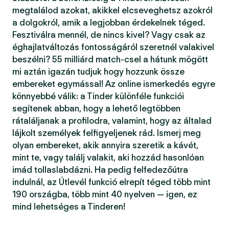
megtalálod azokat, akikkel elcseveghetsz azokról
a dolgokról, amik a legjobban érdekelnek téged.
Fesztiválra mennél, de nincs kivel? Vagy csak az
éghajlatváltozás fontosságáról szeretnél valakivel
beszélni? 55 milliárd match-csel a hátunk mögött
mi aztán igazán tudjuk hogy hozzunk össze
embereket egymással! Az online ismerkedés egyre
könnyebbé válik: a Tinder különféle funkciói
segítenek abban, hogy a lehető legtöbben
rátaláljanak a profilodra, valamint, hogy az általad
lájkolt személyek felfigyeljenek rád. Ismerj meg
olyan embereket, akik annyira szeretik a kávét,
mint te, vagy találj valakit, aki hozzád hasonlóan
imád tollaslabdázni. Ha pedig felfedezőútra
indulnál, az Útlevél funkció elrepít téged több mint
190 országba, több mint 40 nyelven — igen, ez
mind lehetséges a Tinderen!