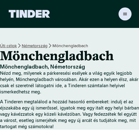
T
i
n
d
e
Úti célok
Németország
Mönchengladbach
r
Mönchengladbach
K
e
z
Mönchengladbach, Németország
d
Nézd meg, milyenek a párkeresési esélyek a világ egyik legjobb
ő
helyén, Mönchengladbach városában. Akár ezen a helyen élsz, akár
o
csak el szeretnél látogatni ide, a Tinderen számtalan helyivel
ismerkedhetsz meg.
l
d
A Tinderen megtalálod a hozzád hasonló embereket: indulj el az
a
éjszakába egy új ismerőssel, igyatok meg egy italt egy helyi bárban
l
vagy kávézzatok egy közeli kávézóban. Vagy fedezzétek fel együtt
a várost, esetleg ismerjétek meg egy új arcát és tudjátok meg, mit
tartogat még számotokra!