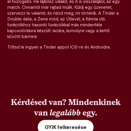
el húzogatni. Ha lájkolsz valakit, és ő is visszalájkol, az egy
match. Onnantól már rajtad múlik. Küldj egy üzenetet,
szervezz le valamit, és nézd meg, mi történik. A Tinder a
Double date, a Zene mód, az Útlevél, a Kémia stb.
funkciókhoz hasonló funkciókkal más mindenféle
kapcsolódásra készült: lazára, komolyra vagy a kettő
közötti bármire.
Töltsd le ingyen a Tinder appot iOS-re és Androidra.
Kérdésed van? Mindenkinek
van
legalább
egy.
GYIK felkeresése