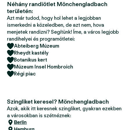
Néhány randiötlet Mönchengladbach
területén:
Azt már tudod, hogy hol lehet a legjobban
ismerkedni a közeledben, de azt nem, hova
menjetek randizni? Segítünk! Íme, a város legjobb
randihelyei és programötletei:
Abteiberg Múzeum
Rheydt kastély
Botanikus kert
Múzeum Insel Hombroich
Régi piac
Szingliket keresel? Mönchengladbach
Azok, akik itt keresnek szingliket, gyakran ezekben
a városokban is szétnéznek:
Berlin
Hamburg