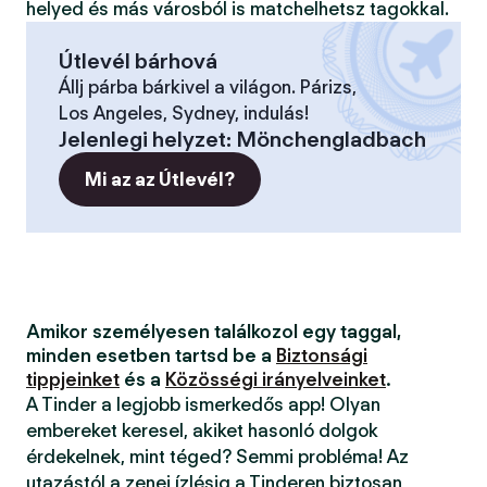
helyed és más városból is matchelhetsz tagokkal.
Útlevél bárhová
Állj párba bárkivel a világon. Párizs,
Los Angeles, Sydney, indulás!
Jelenlegi helyzet
:
Mönchengladbach
Mi az az Útlevél?
Amikor személyesen találkozol egy taggal,
minden esetben tartsd be a
Biztonsági
tippjeinket
és a
Közösségi irányelveinket
.
A Tinder a legjobb ismerkedős app! Olyan
embereket keresel, akiket hasonló dolgok
érdekelnek, mint téged? Semmi probléma! Az
utazástól a zenei ízlésig a Tinderen biztosan