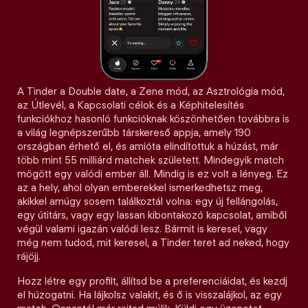
A Tinder a Double date, a Zene mód, az Asztrológia mód,
az Útlevél, a Kapcsolati célok és a Képhitelesítés
funkciókhoz hasonló funkcióknak köszönhetően továbbra is
a világ legnépszerűbb társkereső appja, amely 190
országban érhető el, és amióta elindítottuk a húzást, már
több mint 55 milliárd matchek született. Mindegyik match
mögött egy valódi ember áll. Mindig is ez volt a lényeg. Ez
az a hely, ahol olyan emberekkel ismerkedhetsz meg,
akikkel amúgy sosem találkoztál volna: egy új fellángolás,
egy útitárs, vagy egy lassan kibontakozó kapcsolat, amiből
végül valami igazán valódi lesz. Bármit is keresel, vagy
még nem tudod, mit keresel, a Tinder teret ad neked, hogy
rájöjj.
Hozz létre egy profilt, állítsd be a preferenciáidat, és kezdj
el húzogatni. Ha lájkolsz valakit, és ő is visszalájkol, az egy