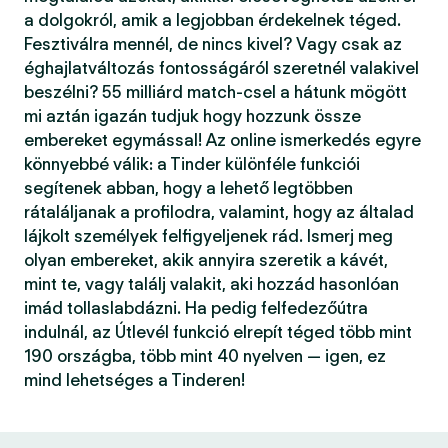
a dolgokról, amik a legjobban érdekelnek téged.
Fesztiválra mennél, de nincs kivel? Vagy csak az
éghajlatváltozás fontosságáról szeretnél valakivel
beszélni? 55 milliárd match-csel a hátunk mögött
mi aztán igazán tudjuk hogy hozzunk össze
embereket egymással! Az online ismerkedés egyre
könnyebbé válik: a Tinder különféle funkciói
segítenek abban, hogy a lehető legtöbben
rátaláljanak a profilodra, valamint, hogy az általad
lájkolt személyek felfigyeljenek rád. Ismerj meg
olyan embereket, akik annyira szeretik a kávét,
mint te, vagy találj valakit, aki hozzád hasonlóan
imád tollaslabdázni. Ha pedig felfedezőútra
indulnál, az Útlevél funkció elrepít téged több mint
190 országba, több mint 40 nyelven — igen, ez
mind lehetséges a Tinderen!