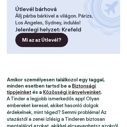
Útlevél bárhová
Állj párba bárkivel a világon. Párizs,
Los Angeles, Sydney, indulás!
Jelenlegi helyzet
:
Krefeld
Mi az az Útlevél?
Amikor személyesen találkozol egy taggal,
minden esetben tartsd be a
Biztonsági
tippjeinket
és a
Közösségi irányelveinket
.
A Tinder a legjobb ismerkedős app! Olyan
embereket keresel, akiket hasonló dolgok
érdekelnek, mint téged? Semmi probléma! Az
utazástól a zenei ízlésig a Tinderen biztosan
megtalálod azokat, akikkel elcseveghetsz azokról