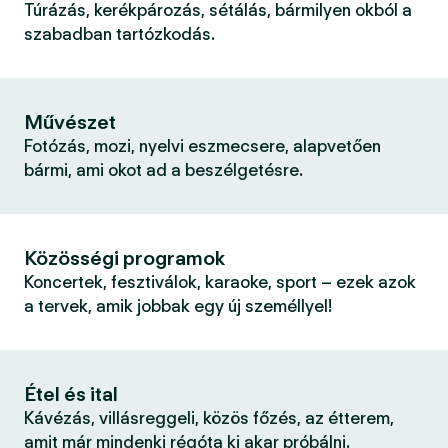
Túrázás, kerékpározás, sétálás, bármilyen okból a
szabadban tartózkodás.
Művészet
Fotózás, mozi, nyelvi eszmecsere, alapvetően
bármi, ami okot ad a beszélgetésre.
Közösségi programok
Koncertek, fesztiválok, karaoke, sport – ezek azok
a tervek, amik jobbak egy új személlyel!
Étel és ital
Kávézás, villásreggeli, közös főzés, az étterem,
amit már mindenki régóta ki akar próbálni.