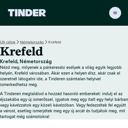
T
i
n
d
e
Úti célok
Németország
Krefeld
r
Krefeld
K
e
z
Krefeld, Németország
d
Nézd meg, milyenek a párkeresési esélyek a világ egyik legjobb
ő
helyén, Krefeld városában. Akár ezen a helyen élsz, akár csak el
o
szeretnél látogatni ide, a Tinderen számtalan helyivel
ismerkedhetsz meg.
l
d
A Tinderen megtalálod a hozzád hasonló embereket: indulj el az
a
éjszakába egy új ismerőssel, igyatok meg egy italt egy helyi bárban
l
vagy kávézzatok egy közeli kávézóban. Vagy fedezzétek fel együtt
a várost, esetleg ismerjétek meg egy új arcát és tudjátok meg, mit
tartogat még számotokra!