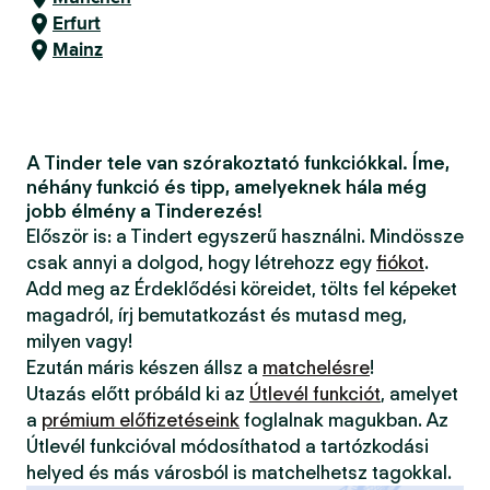
Erfurt
Mainz
A Tinder tele van szórakoztató funkciókkal. Íme,
néhány funkció és tipp, amelyeknek hála még
jobb élmény a Tinderezés!
Először is: a Tindert egyszerű használni. Mindössze
csak annyi a dolgod, hogy létrehozz egy
fiókot
.
Add meg az Érdeklődési köreidet, tölts fel képeket
magadról, írj bemutatkozást és mutasd meg,
milyen vagy!
Ezután máris készen állsz a
matchelésre
!
Utazás előtt próbáld ki az
Útlevél funkciót
, amelyet
a
prémium előfizetéseink
foglalnak magukban. Az
Útlevél funkcióval módosíthatod a tartózkodási
helyed és más városból is matchelhetsz tagokkal.