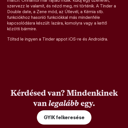
match. Onnantól már rajtad múlik. Küldj egy üzenetet,
szervezz le valamit, és nézd meg, mi történik. A Tinder a
Double date, a Zene mód, az Útlevél, a Kémia stb.
funkciókhoz hasonló funkciókkal más mindenféle
kapcsolódásra készült: lazára, komolyra vagy a kettő
közötti bármire.
Töltsd le ingyen a Tinder appot iOS-re és Androidra.
Kérdésed van? Mindenkinek
van
legalább
egy.
GYIK felkeresése