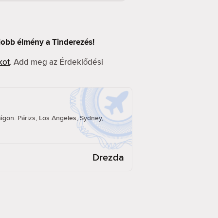
 jobb élmény a Tinderezés!
kot
. Add meg az Érdeklődési
á
ilágon. Párizs, Los Angeles, Sydney,
Drezda