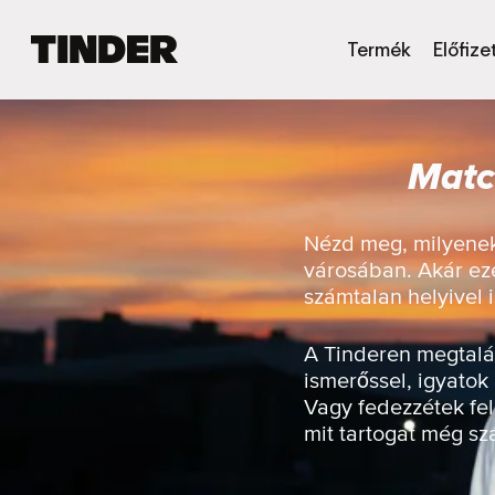
T
Termék
Előfize
i
n
d
e
Matc
r
K
e
z
Nézd meg, milyenek 
d
városában. Akár eze
ő
számtalan helyivel
o
l
d
A Tinderen megtalál
a
ismerőssel, igyatok
l
Vagy fedezzétek fel
mit tartogat még s