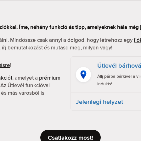
ciókkal. Íme, néhány funkció és tipp, amelyeknek hála még
nálni. Mindössze csak annyi a dolgod, hogy létrehozz egy
fió
l, írj bemutatkozást és mutasd meg, milyen vagy!
Útlevél bárhov
ésre
!
Állj párba bárkivel a v
nkciót
, amelyet a
prémium
indulás!
z Útlevél funkcióval
 és más városból is
Jelenlegi helyzet
Csatlakozz most!