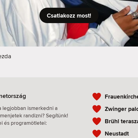
Csatlakozz most!
ezda
metország
Frauenkirch
 a legjobban ismerkedni a
Zwinger pal
menjetek randizni? Segítünk!
Brühl terasz
ei és programötletei:
Neustadt