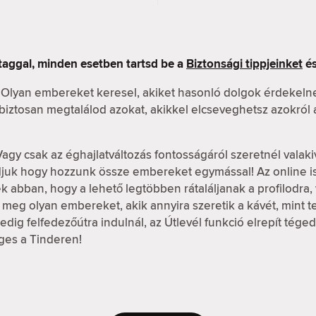
taggal, minden esetben tartsd be a
Biztonsági tippjeinket
és
 Olyan embereket keresel, akiket hasonló dolgok érdekeln
n biztosan megtalálod azokat, akikkel elcseveghetsz azokról
Vagy csak az éghajlatváltozás fontosságáról szeretnél valaki
udjuk hogy hozzunk össze embereket egymással! Az online 
k abban, hogy a lehető legtöbben rátaláljanak a profilodra, v
meg olyan embereket, akik annyira szeretik a kávét, mint te, 
dig felfedezőútra indulnál, az Útlevél funkció elrepít tége
ges a Tinderen!