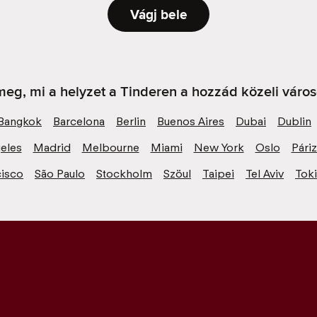
Vágj bele
eg, mi a helyzet a Tinderen a hozzád közeli váro
Bangkok
Barcelona
Berlin
Buenos Aires
Dubai
Dublin
eles
Madrid
Melbourne
Miami
New York
Oslo
Pári
cisco
São Paulo
Stockholm
Szöul
Taipei
Tel Aviv
Tok