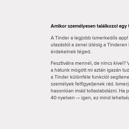
Amikor személyesen találkozol egy 
A Tinder a legjobb ismerkedős app!
utazástól a zenei ízlésig a Tindere
érdekelnek téged.
Fesztiválra mennél, de nincs kivel? 
a hátunk mögött mi aztán igazán t
a Tinder különféle funkciói segítene
személyek felfigyeljenek rád. Ismerj 
hasonlóan imád tollaslabdázni. Ha pe
40 nyelven — igen, ez mind lehetsé