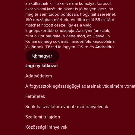
alakulhatnak ki – akár valami komolyat keresel,
akár valami lazát, de akkor is jó helyen jársz, ha
még te sem tudod pontosan, hogy mit szeretnél.
190 országban elérhető és több mint 55 milliárd
matchet hozott össze, így ez a világ
legnépszerűbb randiappja. Az olyan funkciók,
mint a Double date, a Zene mód, az Útlevél, a
Kémia és még sok más, mindenféle kapcsolatnál
jól jönnek. Töltsd le ingyen iOS-re és Androidra.
magyar
Jogi nyilatkozat
Adatvédelem
A fogyasztók egészségügyi adatainak védelmére vona
Feltételek
Sütik használatára vonatkozó irányelvünk
Szellemi tulajdon
Közösségi irányelvek