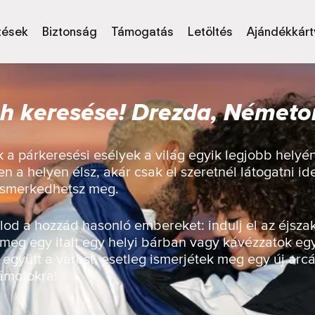
tések
Biztonság
Támogatás
Letöltés
Ajándékkárt
h keresése! Drezda, Németo
a párkeresési esélyek a világ egyik legjobb helyé
n a helyen élsz, akár csak el szeretnél látogatni id
 ismerkedhetsz meg.
od a hozzád hasonló embereket: indulj el az éjsza
 meg egy italt egy helyi bárban vagy kávézzatok eg
 együtt a várost, esetleg ismerjétek meg egy új arcá
zámotokra!