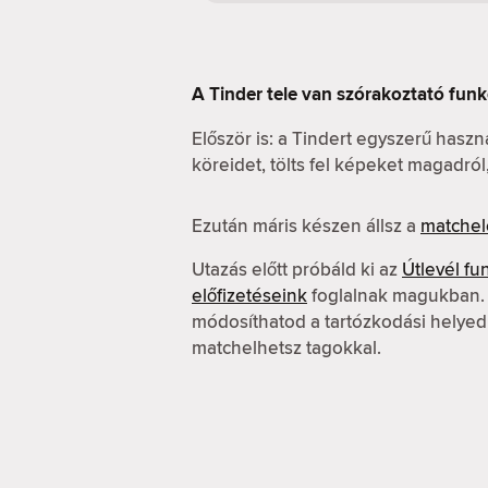
A Tinder tele van szórakoztató funk
Először is: a Tindert egyszerű hasz
köreidet, tölts fel képeket magadró
Ezután máris készen állsz a
matchel
Utazás előtt próbáld ki az
Útlevél fu
előfizetéseink
foglalnak magukban. A
módosíthatod a tartózkodási helyed
matchelhetsz tagokkal.