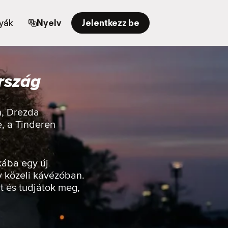
yák
Nyelv
Jelentkezz be
rszág
n, Drezda
e, a Tinderen
kába egy új
y közeli kávézóban.
t és tudjátok meg,