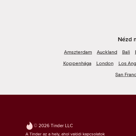
Nézd m
Amszterdam
Auckland
Bali
Koppenhága
London
Los Ang
San Fran
© 2026 Tinder LLC
A Tinder az a hely, ahol valódi kapcsolatok