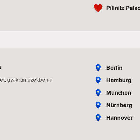
Pillnitz Pala
a
Berlin
Hamburg
iket, gyakran ezekben a
München
Nürnberg
Hannover