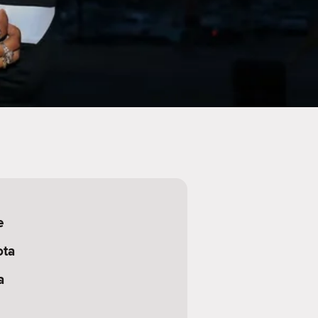
e
ota
a