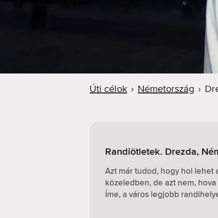
Úti célok
›
Németország
›
Dr
Randiötletek. Drezda, Né
Azt már tudod, hogy hol lehet
közeledben, de azt nem, hova 
Íme, a város legjobb randihely