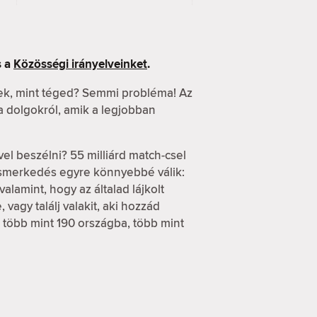
 a
Közösségi irányelveinket
.
ek, mint téged? Semmi probléma! Az
 a dolgokról, amik a legjobban
vel beszélni? 55 milliárd match-csel
ismerkedés egyre könnyebbé válik:
alamint, hogy az általad lájkolt
vagy találj valakit, aki hozzád
d több mint 190 országba, több mint