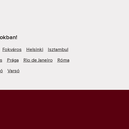
sokban!
Fokváros
Helsinki
Isztambul
zs
Prága
Rio de Janeiro
Róma
ió
Varsó