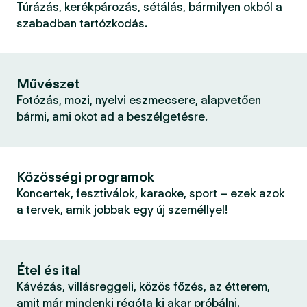
Túrázás, kerékpározás, sétálás, bármilyen okból a
szabadban tartózkodás.
Művészet
Fotózás, mozi, nyelvi eszmecsere, alapvetően
bármi, ami okot ad a beszélgetésre.
Közösségi programok
Koncertek, fesztiválok, karaoke, sport – ezek azok
a tervek, amik jobbak egy új személlyel!
Étel és ital
Kávézás, villásreggeli, közös főzés, az étterem,
amit már mindenki régóta ki akar próbálni.