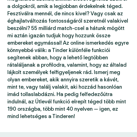
a dolgokról, amik a legjobban érdekelnek téged.
Fesztiválra mennél, de nincs kivel? Vagy csak az
éghajlatváltozás fontosságáról szeretnél valakivel
beszélni? 55 milliárd match-csel a hátunk mögött
mi aztán igazán tudjuk hogy hozzunk össze
embereket egymással! Az online ismerkedés egyre
könnyebbé válik: a Tinder különféle funkciói
segítenek abban, hogy a lehető legtöbben
rátaláljanak a profilodra, valamint, hogy az általad
lájkolt személyek felfigyeljenek rád. Ismerj meg
olyan embereket, akik annyira szeretik a kávét,
mint te, vagy találj valakit, aki hozzád hasonlóan
imád tollaslabdázni. Ha pedig felfedezőútra
indulnál, az Útlevél funkció elrepít téged több mint
190 országba, több mint 40 nyelven — igen, ez
mind lehetséges a Tinderen!