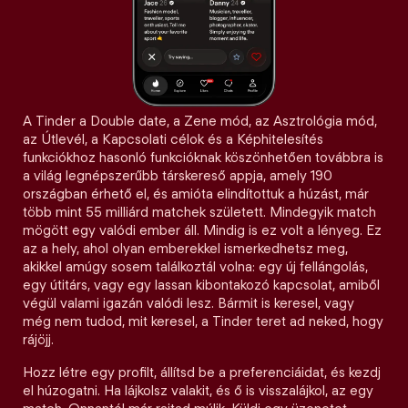
A Tinder a Double date, a Zene mód, az Asztrológia mód,
az Útlevél, a Kapcsolati célok és a Képhitelesítés
funkciókhoz hasonló funkcióknak köszönhetően továbbra is
a világ legnépszerűbb társkereső appja, amely 190
országban érhető el, és amióta elindítottuk a húzást, már
több mint 55 milliárd matchek született. Mindegyik match
mögött egy valódi ember áll. Mindig is ez volt a lényeg. Ez
az a hely, ahol olyan emberekkel ismerkedhetsz meg,
akikkel amúgy sosem találkoztál volna: egy új fellángolás,
egy útitárs, vagy egy lassan kibontakozó kapcsolat, amiből
végül valami igazán valódi lesz. Bármit is keresel, vagy
még nem tudod, mit keresel, a Tinder teret ad neked, hogy
rájöjj.
Hozz létre egy profilt, állítsd be a preferenciáidat, és kezdj
el húzogatni. Ha lájkolsz valakit, és ő is visszalájkol, az egy