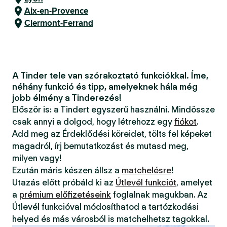
Aix-en-Provence
Clermont-Ferrand
A Tinder tele van szórakoztató funkciókkal. Íme,
néhány funkció és tipp, amelyeknek hála még
jobb élmény a Tinderezés!
Először is: a Tindert egyszerű használni. Mindössze
csak annyi a dolgod, hogy létrehozz egy
fiókot
.
Add meg az Érdeklődési köreidet, tölts fel képeket
magadról, írj bemutatkozást és mutasd meg,
milyen vagy!
Ezután máris készen állsz a
matchelésre
!
Utazás előtt próbáld ki az
Útlevél funkciót
, amelyet
a
prémium előfizetéseink
foglalnak magukban. Az
Útlevél funkcióval módosíthatod a tartózkodási
helyed és más városból is matchelhetsz tagokkal.