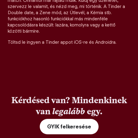
match. Onnantól már rajtad múlik. Küldj egy üzenetet,
szervezz le valamit, és nézd meg, mi történik. A Tinder a
Double date, a Zene mód, az Útlevél, a Kémia stb.
funkciókhoz hasonló funkciókkal más mindenféle
kapcsolódásra készült: lazára, komolyra vagy a kettő
közötti bármire.
Töltsd le ingyen a Tinder appot iOS-re és Androidra.
Kérdésed van? Mindenkinek
van
legalább
egy.
GYIK felkeresése