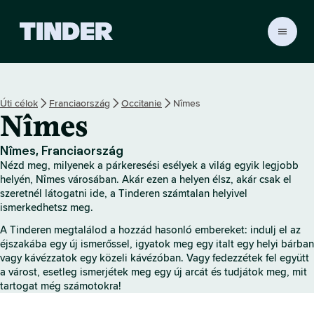
T
i
n
d
e
Úti célok
Franciaország
Occitanie
Nîmes
r
Nîmes
K
e
z
Nîmes, Franciaország
d
Nézd meg, milyenek a párkeresési esélyek a világ egyik legjobb
ő
helyén, Nîmes városában. Akár ezen a helyen élsz, akár csak el
o
szeretnél látogatni ide, a Tinderen számtalan helyivel
ismerkedhetsz meg.
l
d
A Tinderen megtalálod a hozzád hasonló embereket: indulj el az
a
éjszakába egy új ismerőssel, igyatok meg egy italt egy helyi bárban
l
vagy kávézzatok egy közeli kávézóban. Vagy fedezzétek fel együtt
a várost, esetleg ismerjétek meg egy új arcát és tudjátok meg, mit
tartogat még számotokra!