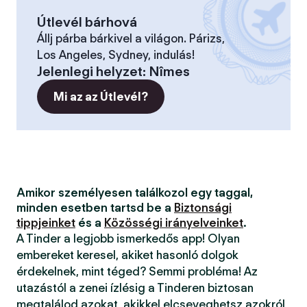
Útlevél bárhová
Állj párba bárkivel a világon. Párizs,
Los Angeles, Sydney, indulás!
Jelenlegi helyzet
:
Nîmes
Mi az az Útlevél?
Amikor személyesen találkozol egy taggal,
minden esetben tartsd be a
Biztonsági
tippjeinket
és a
Közösségi irányelveinket
.
A Tinder a legjobb ismerkedős app! Olyan
embereket keresel, akiket hasonló dolgok
érdekelnek, mint téged? Semmi probléma! Az
utazástól a zenei ízlésig a Tinderen biztosan
megtalálod azokat, akikkel elcseveghetsz azokról