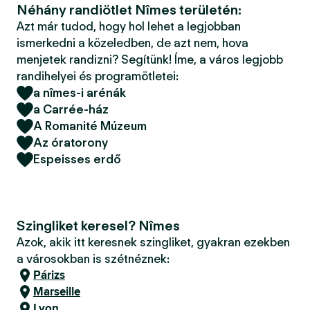
Néhány randiötlet Nîmes területén:
Azt már tudod, hogy hol lehet a legjobban
ismerkedni a közeledben, de azt nem, hova
menjetek randizni? Segítünk! Íme, a város legjobb
randihelyei és programötletei:
a nîmes-i arénák
a Carrée-ház
A Romanité Múzeum
Az óratorony
Espeisses erdő
Szingliket keresel? Nîmes
Azok, akik itt keresnek szingliket, gyakran ezekben
a városokban is szétnéznek:
Párizs
Marseille
Lyon