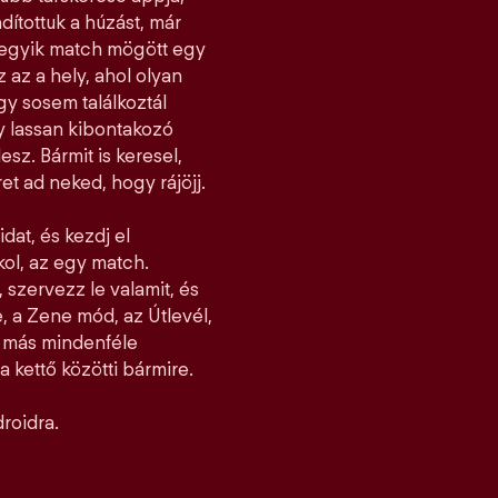
dítottuk a húzást, már
ndegyik match mögött egy
z az a hely, ahol olyan
y sosem találkoztál
gy lassan kibontakozó
esz. Bármit is keresel,
et ad neked, hogy rájöjj.
idat, és kezdj el
jkol, az egy match.
 szervezz le valamit, és
, a Zene mód, az Útlevél,
l más mindenféle
 kettő közötti bármire.
roidra.