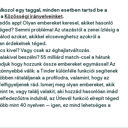
lkozol egy taggal, minden esetben tartsd be a
 a
Közösségi irányelveinket
.
kedős app! Olyan embereket keresel, akiket hasonló
téged? Semmi probléma! Az utazástól a zenei ízlésig a
álod azokat, akikkel elcseveghetsz azokról a
ban érdekelnek téged.
ncs kivel? Vagy csak az éghajlatváltozás
alakivel beszélni? 55 milliárd match-csel a hátunk
tudjuk hogy hozzunk össze embereket egymással! Az
önnyebbé válik: a Tinder különféle funkciói segítenek
öbben rátaláljanak a profilodra, valamint, hogy az
 felfigyeljenek rád. Ismerj meg olyan embereket, akik
mint te, vagy találj valakit, aki hozzád hasonlóan imád
elfedezőútra indulnál, az Útlevél funkció elrepít téged
több mint 40 nyelven — igen, ez mind lehetséges a