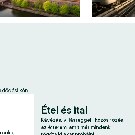
klődési kör:
Étel és ital
Kávézás, villásreggeli, közös főzés,
az étterem, amit már mindenki
araoke,
régóta ki akar próbálni.