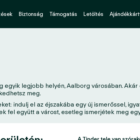
tések
Biztonság
Támogatás
Letöltés
Ajándékkárt
 egyik legjobb helyén, Aalborg városában. Akár e
erkedhetsz meg.
: indulj el az éjszakába egy új ismerőssel, igya
 fel együtt a várost, esetleg ismerjétek meg egy 
erületén:
A Tinder tele van szórak