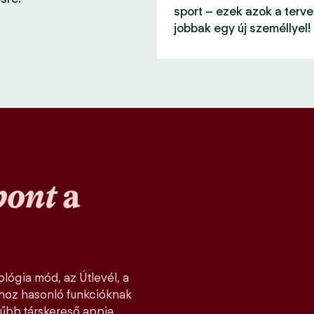
sport – ezek azok a terve
jobbak egy új személlyel!
pont
a
lógia mód, az Útlevél, a
khoz hasonló funkcióknak
űbb társkereső appja,