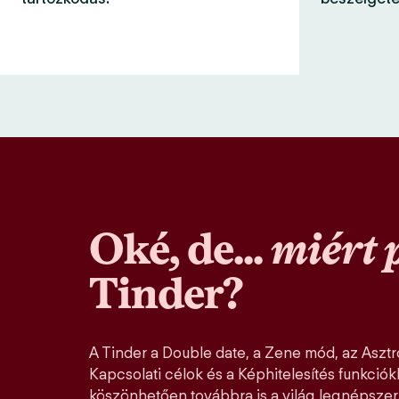
Oké, de...
miért 
Tinder?
A Tinder a Double date, a Zene mód, az Asztro
Kapcsolati célok és a Képhitelesítés funkció
köszönhetően továbbra is a világ legnépszer