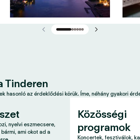
a Tinderen
k hasonló az érdeklődési körük. Íme, néhány gyakori érde
szet
Közösségi
programok
ozi, nyelvi eszmecsere,
 bármi, ami okot ad a
Koncertek, fesztiválok, k
sre.