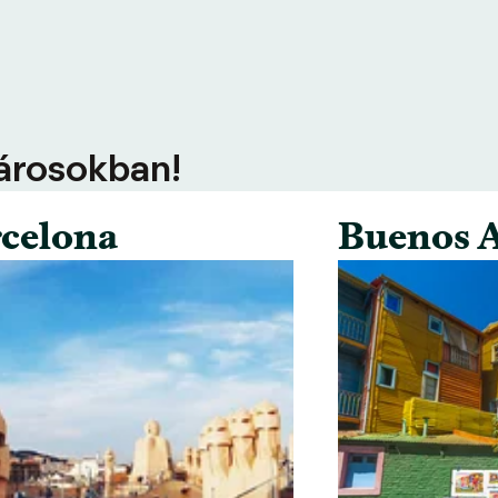
városokban!
celona
Buenos A