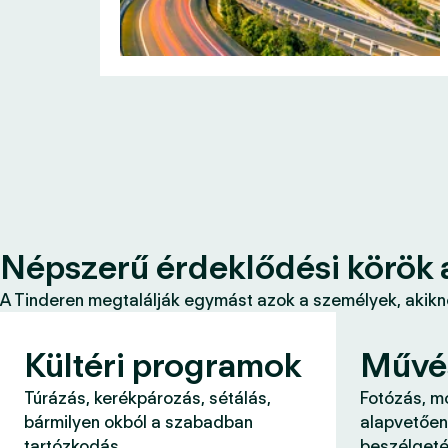
Népszerű érdeklődési körök 
A Tinderen megtalálják egymást azok a személyek, akikne
Kültéri programok
Művé
Túrázás, kerékpározás, sétálás,
Fotózás, m
bármilyen okból a szabadban
alapvetően
tartózkodás.
beszélgeté