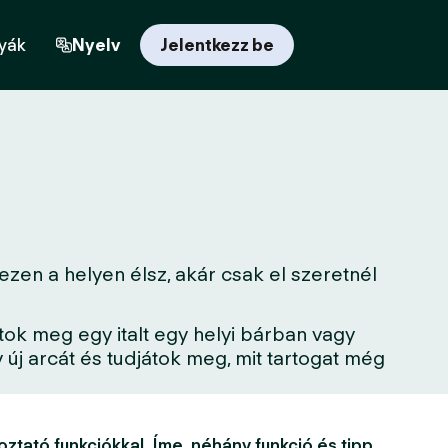
yák
Nyelv
Jelentkezz be
zen a helyen élsz, akár csak el szeretnél
tok meg egy italt egy helyi bárban vagy
új arcát és tudjátok meg, mit tartogat még
oztató funkciókkal. Íme, néhány funkció és tipp,