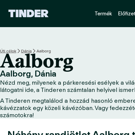
T
Termék
Előfize
i
n
d
e
r
K
Úti célok
Dánia
Aalborg
Aalborg
e
z
d
Aalborg, Dánia
ő
Nézd meg, milyenek a párkeresési esélyek a világ
o
l
látogatni ide, a Tinderen számtalan helyivel ism
d
A Tinderen megtalálod a hozzád hasonló embereket
a
kávézzatok egy közeli kávézóban. Vagy fedezzétek
l
számotokra!
Néhány randiötlet Aalborg t