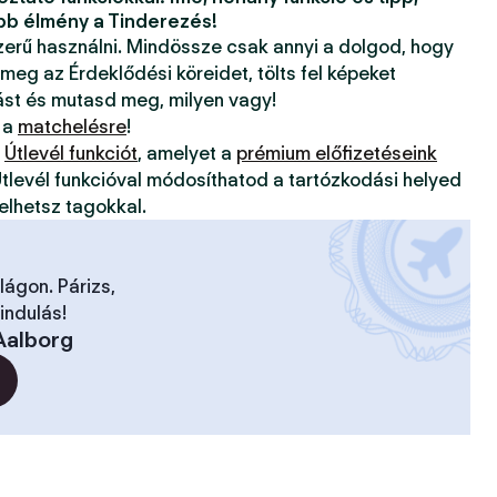
bb élmény a Tinderezés!
szerű használni. Mindössze csak annyi a dolgod, hogy
 meg az Érdeklődési köreidet, tölts fel képeket
ást és mutasd meg, milyen vagy!
 a
matchelésre
!
z
Útlevél funkciót
, amelyet a
prémium előfizetéseink
tlevél funkcióval módosíthatod a tartózkodási helyed
elhetsz tagokkal.
ilágon. Párizs,
indulás!
Aalborg