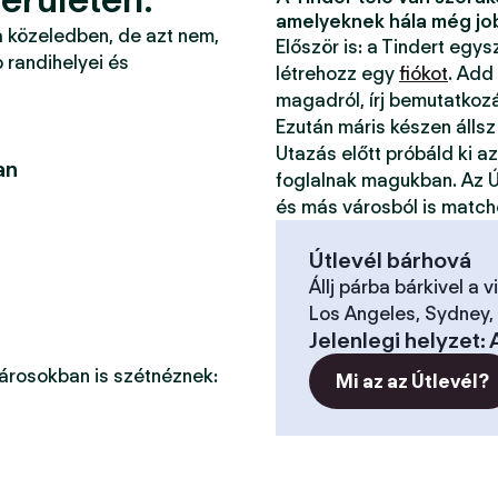
amelyeknek hála még jo
a közeledben, de azt nem,
Először is: a Tindert egy
 randihelyei és
létrehozz egy
fiókot
. Add
magadról, írj bemutatkoz
Ezután máris készen állsz
Utazás előtt próbáld ki a
an
foglalnak magukban. Az Ú
és más városból is match
Útlevél bárhová
Állj párba bárkivel a v
Los Angeles, Sydney, 
Jelenlegi helyzet
:
városokban is szétnéznek:
Mi az az Útlevél?