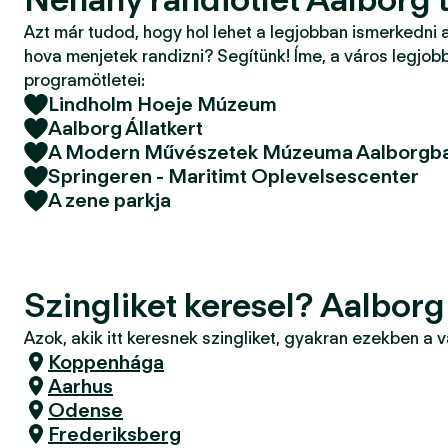
Azt már tudod, hogy hol lehet a legjobban ismerkedni 
hova menjetek randizni? Segítünk! Íme, a város legjobb
programötletei:
Lindholm Hoeje Múzeum
Aalborg Állatkert
A Modern Művészetek Múzeuma Aalborgb
Springeren - Maritimt Oplevelsescenter
A zene parkja
Szingliket keresel? Aalborg
Azok, akik itt keresnek szingliket, gyakran ezekben a 
Koppenhága
Aarhus
Odense
Frederiksberg