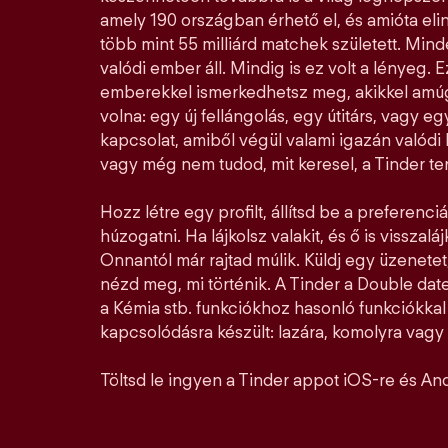
amely 190 országban érhető el, és amióta elin
több mint 55 milliárd matchek született. Mi
valódi ember áll. Mindig is ez volt a lényeg. E
emberekkel ismerkedhetsz meg, akikkel amúg
volna: egy új fellángolás, egy útitárs, vagy e
kapcsolat, amiből végül valami igazán valódi l
vagy még nem tudod, mit keresel, a Tinder ter
Hozz létre egy profilt, állítsd be a preferenciá
húzogatni. Ha lájkolsz valakit, és ő is visszalá
Onnantól már rajtad múlik. Küldj egy üzenetet,
nézd meg, mi történik. A Tinder a Double date
a Kémia stb. funkciókhoz hasonló funkciókka
kapcsolódásra készült: lazára, komolyra vagy a
Töltsd le ingyen a Tinder appot iOS-re és And