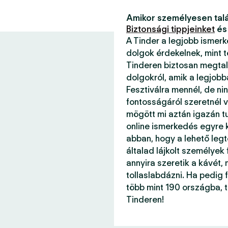
Amikor személyesen talá
Biztonsági tippjeinket
és
A Tinder a legjobb ismer
dolgok érdekelnek, mint 
Tinderen biztosan megtal
dolgokról, amik a legjob
Fesztiválra mennél, de ni
fontosságáról szeretnél v
mögött mi aztán igazán 
online ismerkedés egyre k
abban, hogy a lehető legt
általad lájkolt személyek
annyira szeretik a kávét, 
tollaslabdázni. Ha pedig f
több mint 190 országba, 
Tinderen!