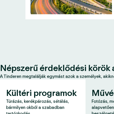
Népszerű érdeklődési körök 
A Tinderen megtalálják egymást azok a személyek, akikne
Kültéri programok
Művé
Túrázás, kerékpározás, sétálás,
Fotózás, m
bármilyen okból a szabadban
alapvetően
tartózkodás.
beszélgeté