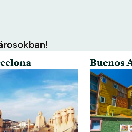
városokban!
celona
Buenos A