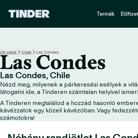
T
Termék
Előfize
i
n
d
e
r
K
Úti célok
Chile
Las Condes
Las Condes
e
z
d
Las Condes, Chile
ő
Nézd meg, milyenek a párkeresési esélyek a vilá
o
l
látogatni ide, a Tinderen számtalan helyivel ism
d
A Tinderen megtalálod a hozzád hasonló embereket
a
kávézzatok egy közeli kávézóban. Vagy fedezzétek
l
számotokra!
Néhány randiötlet Las Cond