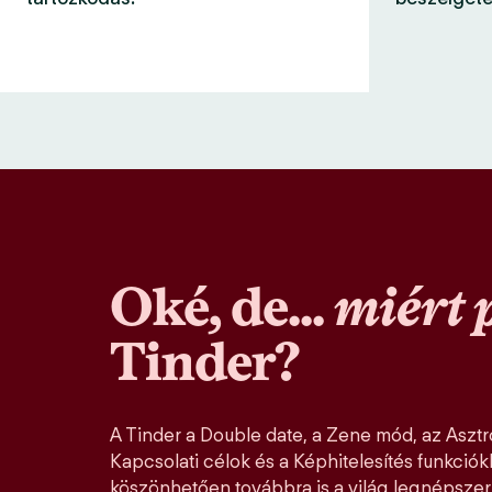
Oké, de...
miért 
Tinder?
A Tinder a Double date, a Zene mód, az Asztro
Kapcsolati célok és a Képhitelesítés funkció
köszönhetően továbbra is a világ legnépszer