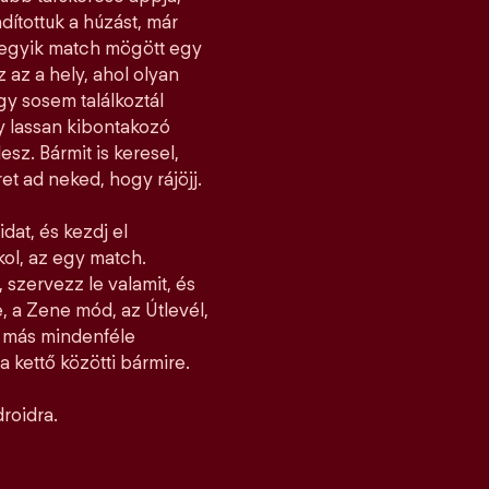
dítottuk a húzást, már
ndegyik match mögött egy
z az a hely, ahol olyan
y sosem találkoztál
gy lassan kibontakozó
esz. Bármit is keresel,
et ad neked, hogy rájöjj.
idat, és kezdj el
jkol, az egy match.
 szervezz le valamit, és
, a Zene mód, az Útlevél,
l más mindenféle
 kettő közötti bármire.
roidra.