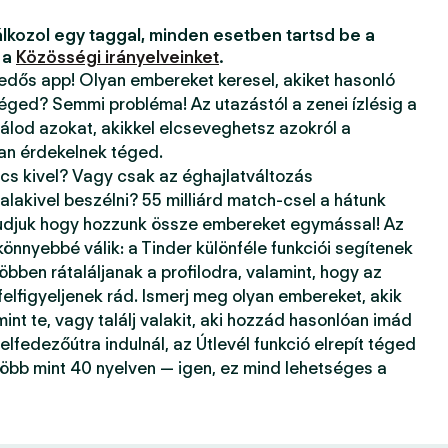
lkozol egy taggal, minden esetben tartsd be a
 a
Közösségi irányelveinket
.
kedős app! Olyan embereket keresel, akiket hasonló
téged? Semmi probléma! Az utazástól a zenei ízlésig a
álod azokat, akikkel elcseveghetsz azokról a
ban érdekelnek téged.
ncs kivel? Vagy csak az éghajlatváltozás
alakivel beszélni? 55 milliárd match-csel a hátunk
tudjuk hogy hozzunk össze embereket egymással! Az
önnyebbé válik: a Tinder különféle funkciói segítenek
öbben rátaláljanak a profilodra, valamint, hogy az
 felfigyeljenek rád. Ismerj meg olyan embereket, akik
mint te, vagy találj valakit, aki hozzád hasonlóan imád
elfedezőútra indulnál, az Útlevél funkció elrepít téged
több mint 40 nyelven — igen, ez mind lehetséges a