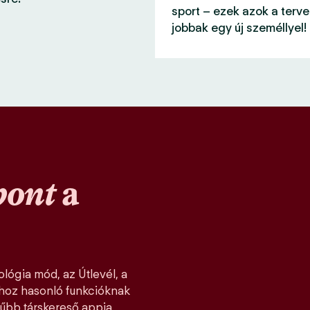
sport – ezek azok a terve
jobbak egy új személlyel!
pont
a
lógia mód, az Útlevél, a
khoz hasonló funkcióknak
űbb társkereső appja,