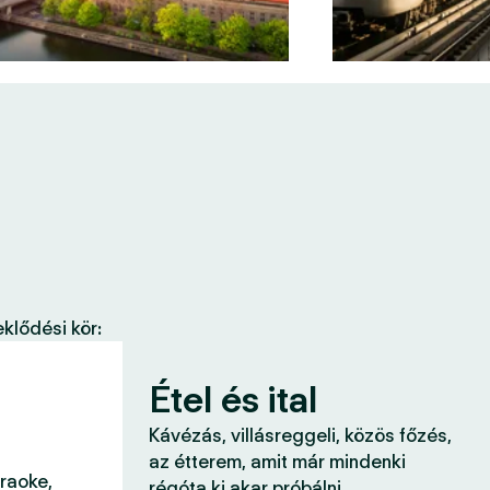
klődési kör:
Étel és ital
Kávézás, villásreggeli, közös főzés,
az étterem, amit már mindenki
araoke,
régóta ki akar próbálni.