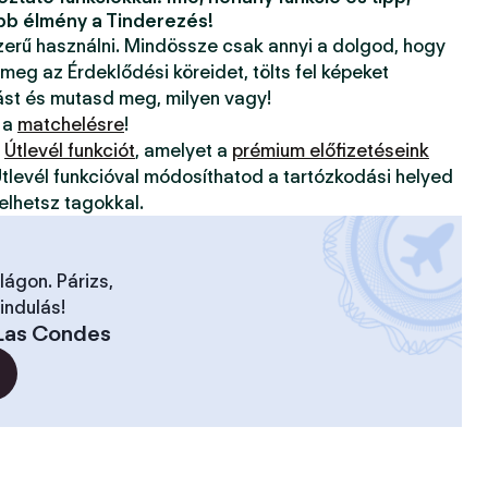
bb élmény a Tinderezés!
szerű használni. Mindössze csak annyi a dolgod, hogy
 meg az Érdeklődési köreidet, tölts fel képeket
ást és mutasd meg, milyen vagy!
 a
matchelésre
!
z
Útlevél funkciót
, amelyet a
prémium előfizetéseink
tlevél funkcióval módosíthatod a tartózkodási helyed
elhetsz tagokkal.
ilágon. Párizs,
indulás!
Las Condes