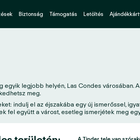
tések
Biztonság
Támogatás
Letöltés
Ajándékkárt
g egyik legjobb helyén, Las Condes városában. Ak
erkedhetsz meg.
: indulj el az éjszakába egy új ismerőssel, igya
 fel együtt a várost, esetleg ismerjétek meg egy 
es területén:
A Tinder tele van szórak