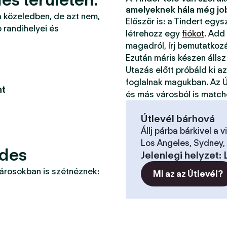
amelyeknek hála még jo
a közeledben, de azt nem,
Először is: a Tindert egy
 randihelyei és
létrehozz egy
fiókot
. Add
magadról, írj bemutatkoz
Ezután máris készen állsz
Utazás előtt próbáld ki a
foglalnak magukban. Az Ú
nt
és más városból is match
Útlevél bárhová
Állj párba bárkivel a v
Los Angeles, Sydney, 
ndes
Jelenlegi helyzet
:
városokban is szétnéznek:
Mi az az Útlevél?