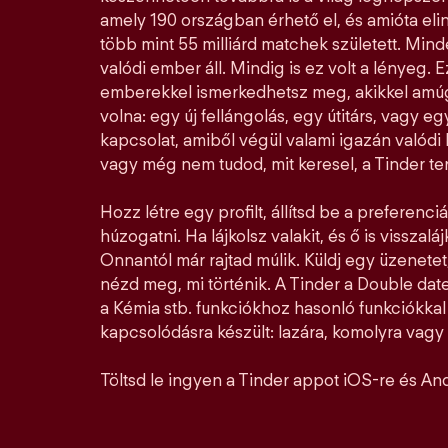
amely 190 országban érhető el, és amióta elin
több mint 55 milliárd matchek született. Mi
valódi ember áll. Mindig is ez volt a lényeg. E
emberekkel ismerkedhetsz meg, akikkel amúg
volna: egy új fellángolás, egy útitárs, vagy e
kapcsolat, amiből végül valami igazán valódi l
vagy még nem tudod, mit keresel, a Tinder ter
Hozz létre egy profilt, állítsd be a preferenciá
húzogatni. Ha lájkolsz valakit, és ő is visszalá
Onnantól már rajtad múlik. Küldj egy üzenetet,
nézd meg, mi történik. A Tinder a Double date
a Kémia stb. funkciókhoz hasonló funkciókka
kapcsolódásra készült: lazára, komolyra vagy a
Töltsd le ingyen a Tinder appot iOS-re és And