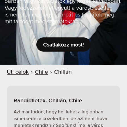
bárban vagy kávézzatok egy közeli kávézóban.
Vagy fedezzétek fel együtt a várost, esetleg
ismerjétek meg egy új arcát és tudjátok meg,
mit tartogat még számotokra!
Csatlakozz most!
Úti célok
›
Chile
›
Chillán
Randiötletek. Chillán, Chile
Azt már tudod, hogy hol lehet a legjobban
ismerkedni a közeledben, de azt nem, hova
menjetek randizni? Segítünk! Íme, a város