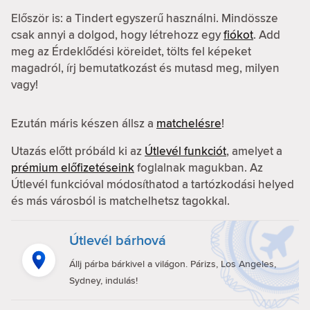
Először is: a Tindert egyszerű használni. Mindössze
csak annyi a dolgod, hogy létrehozz egy
fiókot
. Add
meg az Érdeklődési köreidet, tölts fel képeket
magadról, írj bemutatkozást és mutasd meg, milyen
vagy!
Ezután máris készen állsz a
matchelésre
!
Utazás előtt próbáld ki az
Útlevél funkciót
, amelyet a
prémium előfizetéseink
foglalnak magukban. Az
Útlevél funkcióval módosíthatod a tartózkodási helyed
és más városból is matchelhetsz tagokkal.
Útlevél bárhová
Állj párba bárkivel a világon. Párizs, Los Angeles,
Sydney, indulás!