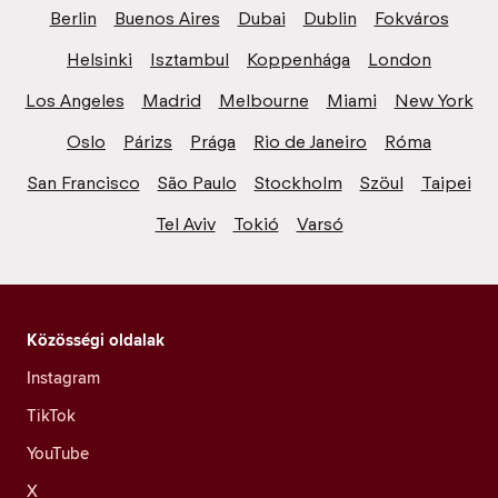
Berlin
Buenos Aires
Dubai
Dublin
Fokváros
Helsinki
Isztambul
Koppenhága
London
Los Angeles
Madrid
Melbourne
Miami
New York
Oslo
Párizs
Prága
Rio de Janeiro
Róma
San Francisco
São Paulo
Stockholm
Szöul
Taipei
Tel Aviv
Tokió
Varsó
Közösségi oldalak
Instagram
TikTok
YouTube
X