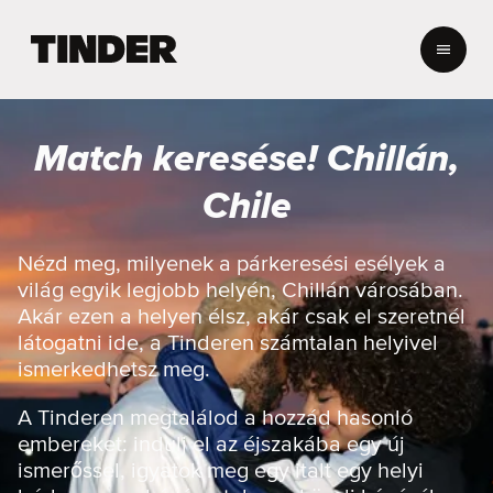
T
i
n
d
e
Match keresése! Chillán,
r
K
Chile
e
z
d
Nézd meg, milyenek a párkeresési esélyek a
ő
világ egyik legjobb helyén, Chillán városában.
o
Akár ezen a helyen élsz, akár csak el szeretnél
l
látogatni ide, a Tinderen számtalan helyivel
d
ismerkedhetsz meg.
a
l
A Tinderen megtalálod a hozzád hasonló
embereket: indulj el az éjszakába egy új
ismerőssel, igyatok meg egy italt egy helyi