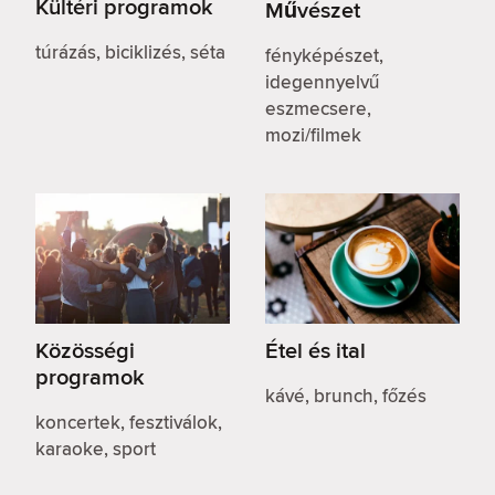
Kültéri programok
Művészet
túrázás, biciklizés, séta
fényképészet,
idegennyelvű
eszmecsere,
mozi/filmek
Közösségi
Étel és ital
programok
kávé, brunch, főzés
koncertek, fesztiválok,
karaoke, sport