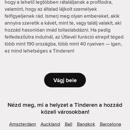
hogy a lehető legtöbben rátaláljanak a profilodra,
valamint, hogy az általad lájkolt személyek
felfigyeljenek rád. Ismerj meg olyan embereket, akik
annyira szeretik a kávét, mint te, vagy találj valakit, aki
hozzád hasonlóan imád tollaslabdázni. Ha pedig
felfedezőútra indulnál, az Útlevél funkció elrepít téged
több mint 190 országba, több mint 40 nyelven — igen,
ez mind lehetséges a Tinderen!
Vágj bele
Nézd meg, mi a helyzet a Tinderen a hozzád
közeli városokban!
Amszterdam
Auckland
Bali
Bangkok
Barcelona