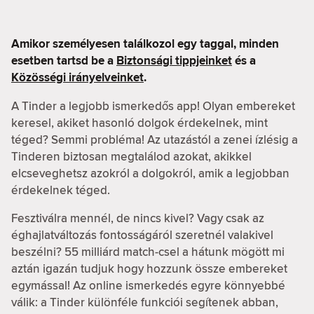
Amikor személyesen találkozol egy taggal, minden
esetben tartsd be a
Biztonsági tippjeinket
és a
Közösségi irányelveinket
.
A Tinder a legjobb ismerkedős app! Olyan embereket
keresel, akiket hasonló dolgok érdekelnek, mint
téged? Semmi probléma! Az utazástól a zenei ízlésig a
Tinderen biztosan megtalálod azokat, akikkel
elcseveghetsz azokról a dolgokról, amik a legjobban
érdekelnek téged.
Fesztiválra mennél, de nincs kivel? Vagy csak az
éghajlatváltozás fontosságáról szeretnél valakivel
beszélni? 55 milliárd match-csel a hátunk mögött mi
aztán igazán tudjuk hogy hozzunk össze embereket
egymással! Az online ismerkedés egyre könnyebbé
válik: a Tinder különféle funkciói segítenek abban,