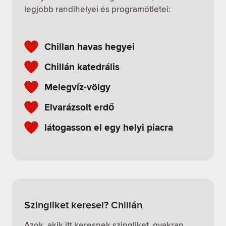
legjobb randihelyei és programötletei:
Chillan havas hegyei
Chillán katedrális
Melegvíz-völgy
Elvarázsolt erdő
látogasson el egy helyi piacra
Szingliket keresel? Chillán
Azok, akik itt keresnek szingliket, gyakran