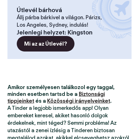
Útlevél bárhová
Állj párba bárkivel a világon. Párizs,
Los Angeles, Sydney, indulás!
Jelenlegi helyzet
:
Kingston
Mi az az Útlevél?
Amikor személyesen találkozol egy taggal,
minden esetben tartsd be a
Biztonsági
tippjeinket
és a
Közösségi irányelveinket
.
A Tinder a legjobb ismerkedős app! Olyan
embereket keresel, akiket hasonló dolgok
érdekelnek, mint téged? Semmi probléma! Az
utazástól a zenei ízlésig a Tinderen biztosan
megtalálod azokat, akikkel elcseveghetsz azokról