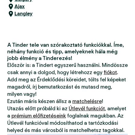
Ajax
Langley
A Tinder tele van szórakoztató funkciókkal. Íme,
néhány funkció és tipp, amelyeknek hála még
jobb élmény a Tinderezés!
Először is: a Tindert egyszerű használni. Mindössze
csak annyi a dolgod, hogy létrehozz egy
fiókot
.
Add meg az Érdeklődési köreidet, tölts fel képeket
magadról, írj bemutatkozást és mutasd meg,
milyen vagy!
Ezután máris készen állsz a
matchelésre
!
Utazás előtt próbáld ki az
Útlevél funkciót
, amelyet
a
prémium előfizetéseink
foglalnak magukban. Az
Útlevél funkcióval módosíthatod a tartózkodási
helyed és más városból is matchelhetsz tagokkal.