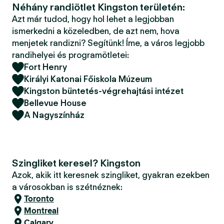
Néhány randiötlet Kingston területén:
Azt már tudod, hogy hol lehet a legjobban
ismerkedni a közeledben, de azt nem, hova
menjetek randizni? Segítünk! Íme, a város legjobb
randihelyei és programötletei:
Fort Henry
Királyi Katonai Főiskola Múzeum
Kingston büntetés-végrehajtási intézet
Bellevue House
A Nagyszínház
Szingliket keresel? Kingston
Azok, akik itt keresnek szingliket, gyakran ezekben
a városokban is szétnéznek:
Toronto
Montreal
Calgary