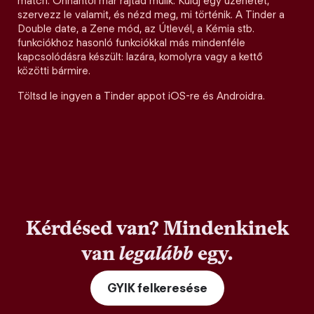
match. Onnantól már rajtad múlik. Küldj egy üzenetet,
szervezz le valamit, és nézd meg, mi történik. A Tinder a
Double date, a Zene mód, az Útlevél, a Kémia stb.
funkciókhoz hasonló funkciókkal más mindenféle
kapcsolódásra készült: lazára, komolyra vagy a kettő
közötti bármire.
Töltsd le ingyen a Tinder appot iOS-re és Androidra.
Kérdésed van? Mindenkinek
van
legalább
egy.
GYIK felkeresése