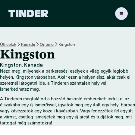
T
i
n
d
e
Úti célok
Kanada
Ontario
Kingston
r
Kingston
K
e
z
Kingston, Kanada
d
Nézd meg, milyenek a párkeresési esélyek a világ egyik legjobb
ő
helyén, Kingston városában. Akár ezen a helyen élsz, akár csak el
o
szeretnél látogatni ide, a Tinderen számtalan helyivel
ismerkedhetsz meg.
l
d
A Tinderen megtalálod a hozzád hasonló embereket: indulj el az
a
éjszakába egy új ismerőssel, igyatok meg egy italt egy helyi bárban
l
vagy kávézzatok egy közeli kávézóban. Vagy fedezzétek fel együtt
a várost, esetleg ismerjétek meg egy új arcát és tudjátok meg, mit
tartogat még számotokra!