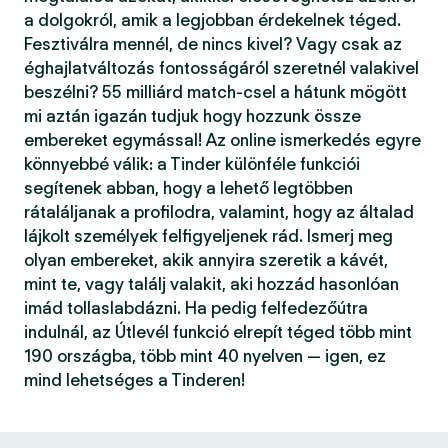
a dolgokról, amik a legjobban érdekelnek téged.
Fesztiválra mennél, de nincs kivel? Vagy csak az
éghajlatváltozás fontosságáról szeretnél valakivel
beszélni? 55 milliárd match-csel a hátunk mögött
mi aztán igazán tudjuk hogy hozzunk össze
embereket egymással! Az online ismerkedés egyre
könnyebbé válik: a Tinder különféle funkciói
segítenek abban, hogy a lehető legtöbben
rátaláljanak a profilodra, valamint, hogy az általad
lájkolt személyek felfigyeljenek rád. Ismerj meg
olyan embereket, akik annyira szeretik a kávét,
mint te, vagy találj valakit, aki hozzád hasonlóan
imád tollaslabdázni. Ha pedig felfedezőútra
indulnál, az Útlevél funkció elrepít téged több mint
190 országba, több mint 40 nyelven — igen, ez
mind lehetséges a Tinderen!