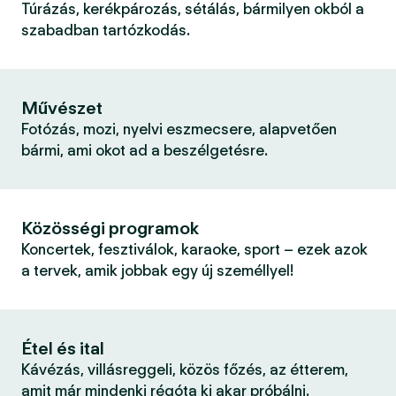
Túrázás, kerékpározás, sétálás, bármilyen okból a
szabadban tartózkodás.
Művészet
Fotózás, mozi, nyelvi eszmecsere, alapvetően
bármi, ami okot ad a beszélgetésre.
Közösségi programok
Koncertek, fesztiválok, karaoke, sport – ezek azok
a tervek, amik jobbak egy új személlyel!
Étel és ital
Kávézás, villásreggeli, közös főzés, az étterem,
amit már mindenki régóta ki akar próbálni.