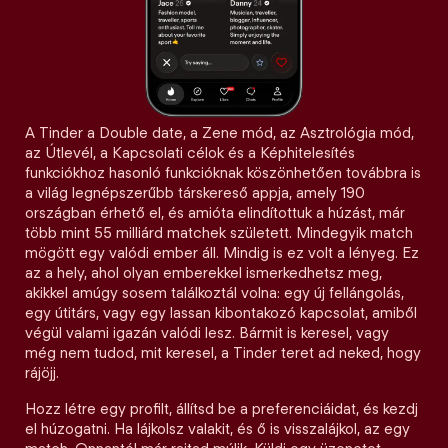
A Tinder a Double date, a Zene mód, az Asztrológia mód,
az Útlevél, a Kapcsolati célok és a Képhitelesítés
funkciókhoz hasonló funkcióknak köszönhetően továbbra is
a világ legnépszerűbb társkereső appja, amely 190
országban érhető el, és amióta elindítottuk a húzást, már
több mint 55 milliárd matchek született. Mindegyik match
mögött egy valódi ember áll. Mindig is ez volt a lényeg. Ez
az a hely, ahol olyan emberekkel ismerkedhetsz meg,
akikkel amúgy sosem találkoztál volna: egy új fellángolás,
egy útitárs, vagy egy lassan kibontakozó kapcsolat, amiből
végül valami igazán valódi lesz. Bármit is keresel, vagy
még nem tudod, mit keresel, a Tinder teret ad neked, hogy
rájöjj.
Hozz létre egy profilt, állítsd be a preferenciáidat, és kezdj
el húzogatni. Ha lájkolsz valakit, és ő is visszalájkol, az egy