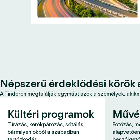
Népszerű érdeklődési körök 
A Tinderen megtalálják egymást azok a személyek, akikne
Kültéri programok
Művé
Túrázás, kerékpározás, sétálás,
Fotózás, m
bármilyen okból a szabadban
alapvetően
tartózkodás.
beszélgeté