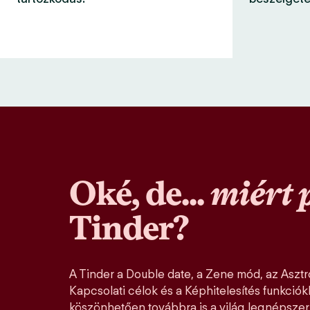
Oké, de...
miért 
Tinder?
A Tinder a Double date, a Zene mód, az Asztro
Kapcsolati célok és a Képhitelesítés funkció
köszönhetően továbbra is a világ legnépszer