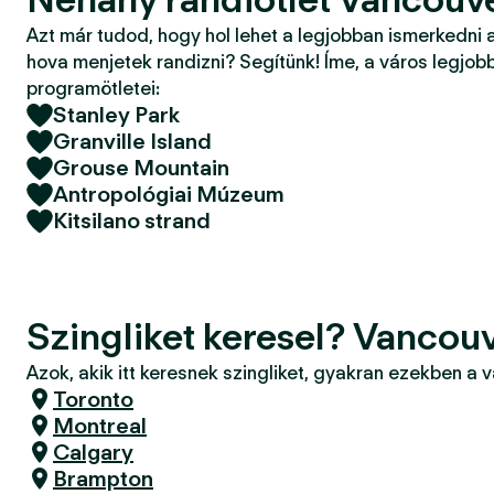
Azt már tudod, hogy hol lehet a legjobban ismerkedni 
hova menjetek randizni? Segítünk! Íme, a város legjobb
programötletei:
Stanley Park
Granville Island
Grouse Mountain
Antropológiai Múzeum
Kitsilano strand
Szingliket keresel? Vancou
Azok, akik itt keresnek szingliket, gyakran ezekben a 
Toronto
Montreal
Calgary
Brampton