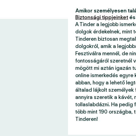
Amikor személyesen talá
Biztonsági tippjeinket
és
A Tinder a legjobb ismer
dolgok érdekelnek, mint 
Tinderen biztosan megtal
dolgokról, amik a legjob
Fesztiválra mennél, de ni
fontosságáról szeretnél v
mögött mi aztán igazán 
online ismerkedés egyre k
abban, hogy a lehető legt
általad lájkolt személyek
annyira szeretik a kávét, 
tollaslabdázni. Ha pedig f
több mint 190 országba, 
Tinderen!