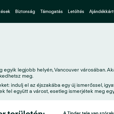
tések
Biztonság
Támogatás
Letöltés
Ajándékkárt
 egyik legjobb helyén, Vancouver városában. Akár
erkedhetsz meg.
: indulj el az éjszakába egy új ismerőssel, igya
 fel együtt a várost, esetleg ismerjétek meg egy 
r területén:
A Tinder tele van szórak