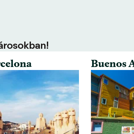
városokban!
celona
Buenos A