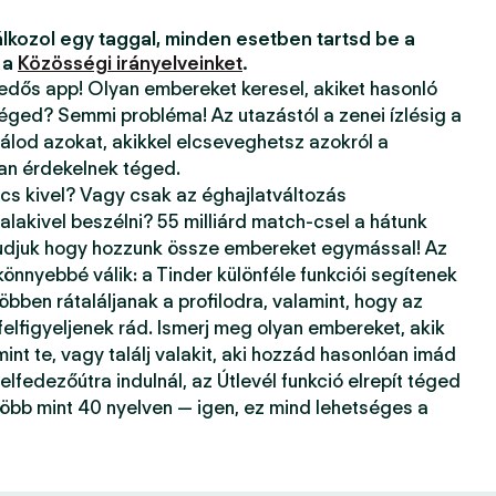
lkozol egy taggal, minden esetben tartsd be a
 a
Közösségi irányelveinket
.
kedős app! Olyan embereket keresel, akiket hasonló
téged? Semmi probléma! Az utazástól a zenei ízlésig a
álod azokat, akikkel elcseveghetsz azokról a
ban érdekelnek téged.
ncs kivel? Vagy csak az éghajlatváltozás
alakivel beszélni? 55 milliárd match-csel a hátunk
tudjuk hogy hozzunk össze embereket egymással! Az
önnyebbé válik: a Tinder különféle funkciói segítenek
öbben rátaláljanak a profilodra, valamint, hogy az
 felfigyeljenek rád. Ismerj meg olyan embereket, akik
mint te, vagy találj valakit, aki hozzád hasonlóan imád
elfedezőútra indulnál, az Útlevél funkció elrepít téged
több mint 40 nyelven — igen, ez mind lehetséges a