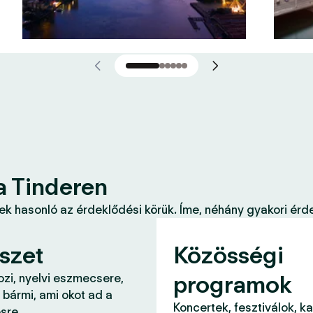
a Tinderen
k hasonló az érdeklődési körük. Íme, néhány gyakori érde
szet
Közösségi
programok
ozi, nyelvi eszmecsere,
 bármi, ami okot ad a
Koncertek, fesztiválok, k
sre.