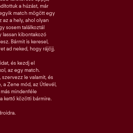
dítottuk a húzást, már
ndegyik match mögött egy
z az a hely, ahol olyan
y sosem találkoztál
gy lassan kibontakozó
esz. Bármit is keresel,
et ad neked, hogy rájöjj.
idat, és kezdj el
jkol, az egy match.
 szervezz le valamit, és
, a Zene mód, az Útlevél,
l más mindenféle
 kettő közötti bármire.
roidra.