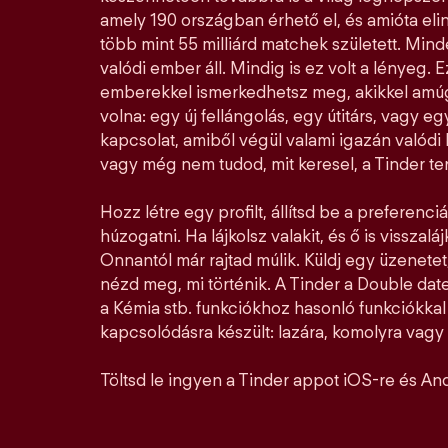
amely 190 országban érhető el, és amióta elin
több mint 55 milliárd matchek született. Mi
valódi ember áll. Mindig is ez volt a lényeg. E
emberekkel ismerkedhetsz meg, akikkel amúg
volna: egy új fellángolás, egy útitárs, vagy e
kapcsolat, amiből végül valami igazán valódi l
vagy még nem tudod, mit keresel, a Tinder ter
Hozz létre egy profilt, állítsd be a preferenciá
húzogatni. Ha lájkolsz valakit, és ő is visszalá
Onnantól már rajtad múlik. Küldj egy üzenetet,
nézd meg, mi történik. A Tinder a Double date
a Kémia stb. funkciókhoz hasonló funkciókka
kapcsolódásra készült: lazára, komolyra vagy a
Töltsd le ingyen a Tinder appot iOS-re és And