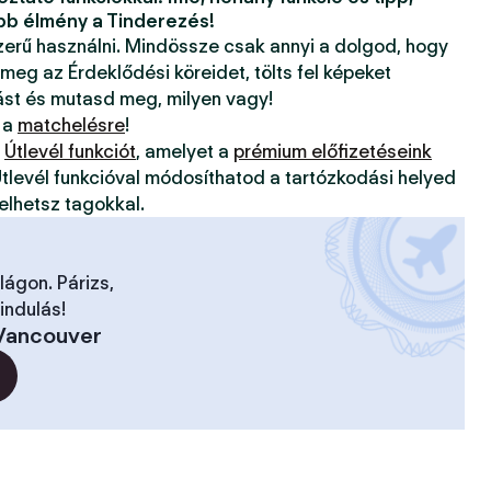
bb élmény a Tinderezés!
szerű használni. Mindössze csak annyi a dolgod, hogy
 meg az Érdeklődési köreidet, tölts fel képeket
ást és mutasd meg, milyen vagy!
 a
matchelésre
!
z
Útlevél funkciót
, amelyet a
prémium előfizetéseink
tlevél funkcióval módosíthatod a tartózkodási helyed
elhetsz tagokkal.
ilágon. Párizs,
indulás!
Vancouver