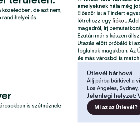
amelyeknek hála még jo
a közeledben, de azt nem,
Először is: a Tindert egy
 randihelyei és
létrehozz egy
fiókot
. Add
magadról, írj bemutatkoz
Ezután máris készen állsz
Utazás előtt próbáld ki a
foglalnak magukban. Az Ú
és más városból is match
Útlevél bárhová
Állj párba bárkivel a v
Los Angeles, Sydney, 
ver
Jelenlegi helyzet
:
városokban is szétnéznek:
Mi az az Útlevél?