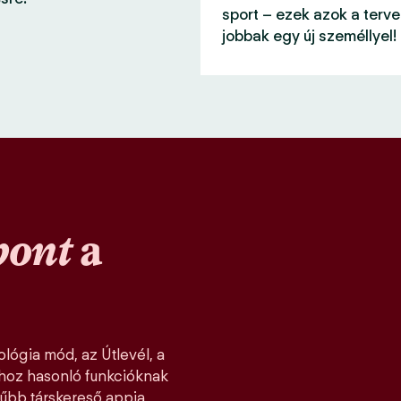
sport – ezek azok a terve
jobbak egy új személlyel!
pont
a
lógia mód, az Útlevél, a
khoz hasonló funkcióknak
űbb társkereső appja,