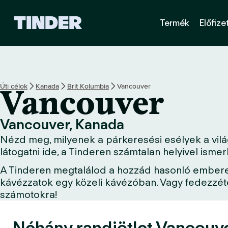
T
Termék
Előfize
i
n
d
e
r
K
Úti célok
Kanada
Brit Kolumbia
Vancouver
Vancouver
e
z
d
Vancouver, Kanada
ő
Nézd meg, milyenek a párkeresési esélyek a világ
o
l
látogatni ide, a Tinderen számtalan helyivel ism
d
A Tinderen megtalálod a hozzád hasonló embereket
a
kávézzatok egy közeli kávézóban. Vagy fedezzétek
l
számotokra!
Néhány randiötlet Vancouve