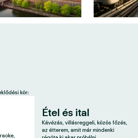
klődési kör:
Étel és ital
Kávézás, villásreggeli, közös főzés,
az étterem, amit már mindenki
araoke,
régóta ki akar próbálni.