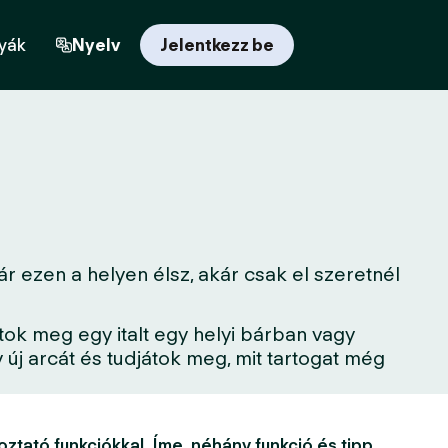
yák
Nyelv
Jelentkezz be
 ezen a helyen élsz, akár csak el szeretnél
tok meg egy italt egy helyi bárban vagy
új arcát és tudjátok meg, mit tartogat még
oztató funkciókkal. Íme, néhány funkció és tipp,