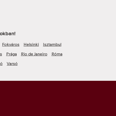
sokban!
Fokváros
Helsinki
Isztambul
zs
Prága
Rio de Janeiro
Róma
ió
Varsó