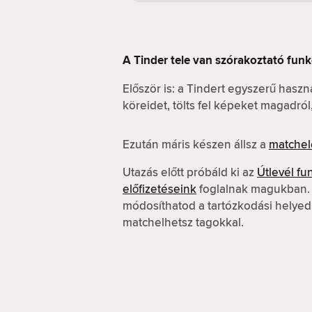
A Tinder tele van szórakoztató funk
Először is: a Tindert egyszerű hasz
köreidet, tölts fel képeket magadró
Ezután máris készen állsz a
matchel
Utazás előtt próbáld ki az
Útlevél fu
előfizetéseink
foglalnak magukban. A
módosíthatod a tartózkodási helyed
matchelhetsz tagokkal.