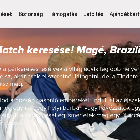
tések
Biztonság
Támogatás
Letöltés
Ajándékkárt
atch keresése! Magé, Brazíl
 a párkeresési esélyek a világ egyik legjobb hely
élsz, akár csak el szeretnél látogatni ide, a Tinder
etsz meg.
od a hozzád hasonló embereket: indulj el az éjsza
 meg egy italt egy helyi bárban vagy kávézzatok eg
 együtt a várost, esetleg ismerjétek meg egy új arcá
zámotokra!