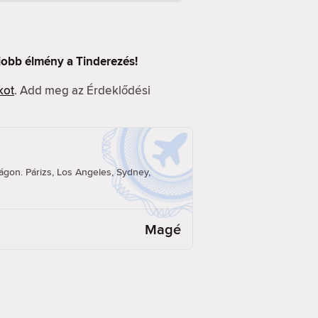
 jobb élmény a Tinderezés!
kot
. Add meg az Érdeklődési
á
ilágon. Párizs, Los Angeles, Sydney,
Magé