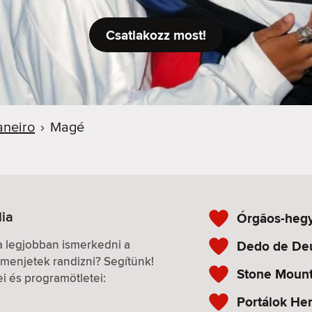
Csatlakozz most!
aneiro
›
Magé
lia
Órgãos-hegy
 a legjobban ismerkedni a
Dedo de De
menjetek randizni? Segítünk!
Stone Mount
ei és programötletei:
Portálok He