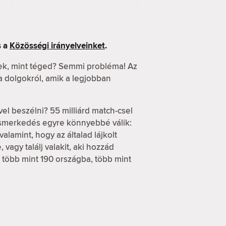
 a
Közösségi irányelveinket
.
ek, mint téged? Semmi probléma! Az
 a dolgokról, amik a legjobban
vel beszélni? 55 milliárd match-csel
ismerkedés egyre könnyebbé válik:
alamint, hogy az általad lájkolt
vagy találj valakit, aki hozzád
d több mint 190 országba, több mint