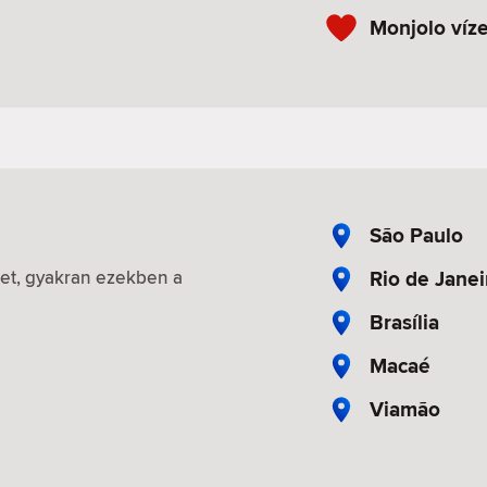
Monjolo víz
São Paulo
Rio de Janei
iket, gyakran ezekben a
Brasília
Macaé
Viamão