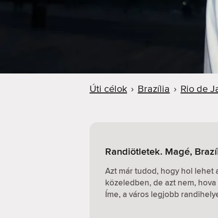
Úti célok
›
Brazília
›
Rio de J
Randiötletek. Magé, Brazí
Azt már tudod, hogy hol lehet
közeledben, de azt nem, hova 
Íme, a város legjobb randihely