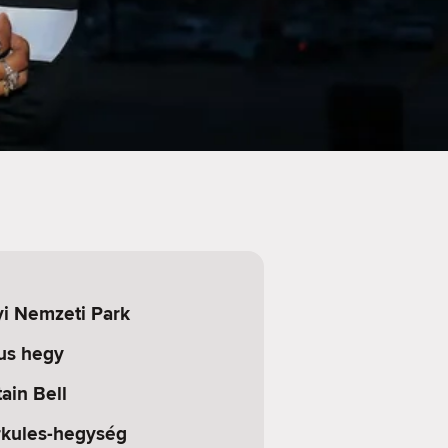
i Nemzeti Park
us hegy
ain Bell
rkules-hegység