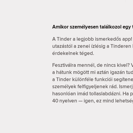
Amikor személyesen találkozol egy 
A Tinder a legjobb ismerkedős app!
utazástól a zenei ízlésig a Tindere
érdekelnek téged.
Fesztiválra mennél, de nincs kivel? 
a hátunk mögött mi aztán igazán t
a Tinder különféle funkciói segítene
személyek felfigyeljenek rád. Ismerj 
hasonlóan imád tollaslabdázni. Ha pe
40 nyelven — igen, ez mind lehetsé