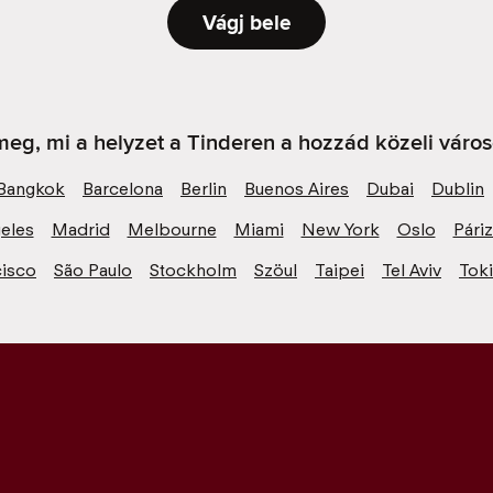
Vágj bele
eg, mi a helyzet a Tinderen a hozzád közeli váro
Bangkok
Barcelona
Berlin
Buenos Aires
Dubai
Dublin
eles
Madrid
Melbourne
Miami
New York
Oslo
Pári
cisco
São Paulo
Stockholm
Szöul
Taipei
Tel Aviv
Tok