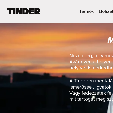
T
Termék
Előfize
i
n
d
e
M
r
K
e
z
Nézd meg, milyenek
d
Akár ezen a helyen 
ő
helyivel ismerkedh
o
l
d
A Tinderen megtalál
a
ismerőssel, igyatok
l
Vagy fedezzétek fel
mit tartogat még s