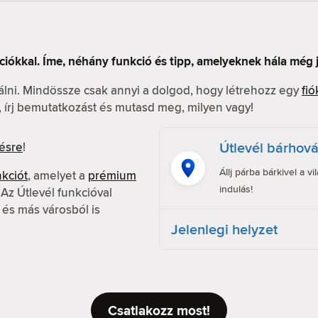
ciókkal. Íme, néhány funkció és tipp, amelyeknek hála még
nálni. Mindössze csak annyi a dolgod, hogy létrehozz egy
fió
l, írj bemutatkozást és mutasd meg, milyen vagy!
Útlevél bárhov
ésre
!
Állj párba bárkivel a v
nkciót
, amelyet a
prémium
indulás!
z Útlevél funkcióval
 és más városból is
Jelenlegi helyzet
Csatlakozz most!