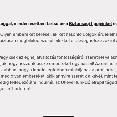
taggal, minden esetben tartsd be a
Biztonsági tippjeinket
és
 Olyan embereket keresel, akiket hasonló dolgok érdekeln
n biztosan megtalálod azokat, akikkel elcseveghetsz azokról
Vagy csak az éghajlatváltozás fontosságáról szeretnél valaki
udjuk hogy hozzunk össze embereket egymással! Az online 
k abban, hogy a lehető legtöbben rátaláljanak a profilodra, v
meg olyan embereket, akik annyira szeretik a kávét, mint te, 
dig felfedezőútra indulnál, az Útlevél funkció elrepít tége
ges a Tinderen!