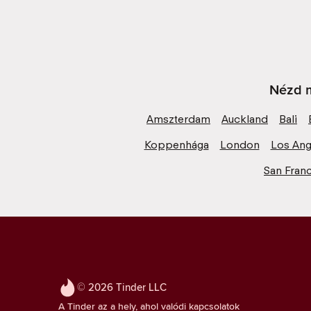
Nézd m
Amszterdam
Auckland
Bali
Koppenhága
London
Los Ang
San Fran
© 2026 Tinder LLC
A Tinder az a hely, ahol valódi kapcsolatok