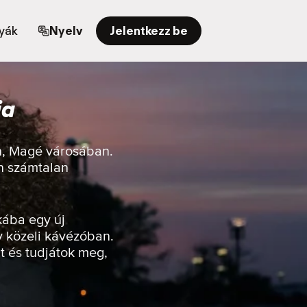
yák
Nyelv
Jelentkezz be
ia
én, Magé városában.
en számtalan
kába egy új
y közeli kávézóban.
t és tudjátok meg,