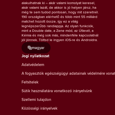
alakulhatnak ki – akár valami komolyat keresel,
akár valami lazát, de akkor is jó helyen jársz, ha
még te sem tudod pontosan, hogy mit szeretnél.
190 országban elérhető és több mint 55 milliárd
matchet hozott össze, így ez a világ
legnépszerűbb randiappja. Az olyan funkciók,
mint a Double date, a Zene mód, az Útlevél, a
Kémia és még sok más, mindenféle kapcsolatnál
jól jönnek. Töltsd le ingyen iOS-re és Androidra.
magyar
Jogi nyilatkozat
Adatvédelem
A fogyasztók egészségügyi adatainak védelmére vona
Feltételek
Sütik használatára vonatkozó irányelvünk
Szellemi tulajdon
Közösségi irányelvek