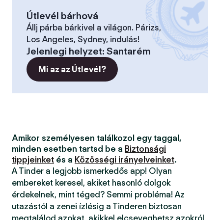
Útlevél bárhová
Állj párba bárkivel a világon. Párizs,
Los Angeles, Sydney, indulás!
Jelenlegi helyzet
:
Santarém
Mi az az Útlevél?
Amikor személyesen találkozol egy taggal,
minden esetben tartsd be a
Biztonsági
tippjeinket
és a
Közösségi irányelveinket
.
A Tinder a legjobb ismerkedős app! Olyan
embereket keresel, akiket hasonló dolgok
érdekelnek, mint téged? Semmi probléma! Az
utazástól a zenei ízlésig a Tinderen biztosan
megtalálod azokat, akikkel elcseveghetsz azokról