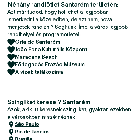
Néhány randiötlet Santarém területén:
Azt már tudod, hogy hol lehet a legjobban
ismerkedni a közeledben, de azt nem, hova
menjetek randizni? Segítünk! Íme, a város legjobb
randihelyei és programötletei:
Orla de Santarém
João Fona Kulturális Központ
Maracana Beach
Fő fogadás Frazão Múzeum
A vizek találkozása
Szingliket keresel? Santarém
Azok, akik itt keresnek szingliket, gyakran ezekben
a városokban is szétnéznek:
São Paulo
Rio de Janeiro
Brasília