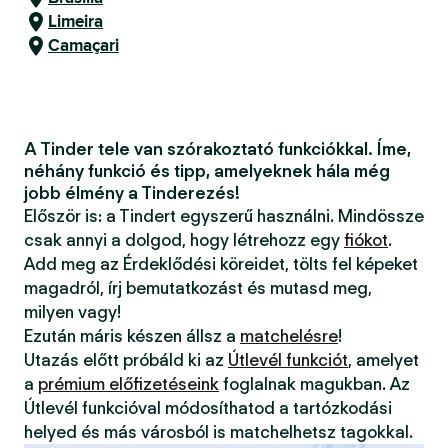
Limeira
Camaçari
A Tinder tele van szórakoztató funkciókkal. Íme,
néhány funkció és tipp, amelyeknek hála még
jobb élmény a Tinderezés!
Először is: a Tindert egyszerű használni. Mindössze
csak annyi a dolgod, hogy létrehozz egy
fiókot
.
Add meg az Érdeklődési köreidet, tölts fel képeket
magadról, írj bemutatkozást és mutasd meg,
milyen vagy!
Ezután máris készen állsz a
matchelésre
!
Utazás előtt próbáld ki az
Útlevél funkciót
, amelyet
a
prémium előfizetéseink
foglalnak magukban. Az
Útlevél funkcióval módosíthatod a tartózkodási
helyed és más városból is matchelhetsz tagokkal.