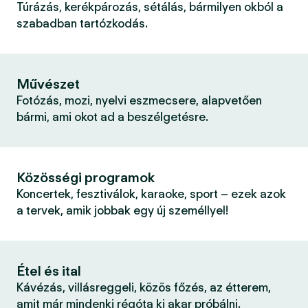
Túrázás, kerékpározás, sétálás, bármilyen okból a
szabadban tartózkodás.
Művészet
Fotózás, mozi, nyelvi eszmecsere, alapvetően
bármi, ami okot ad a beszélgetésre.
Közösségi programok
Koncertek, fesztiválok, karaoke, sport – ezek azok
a tervek, amik jobbak egy új személlyel!
Étel és ital
Kávézás, villásreggeli, közös főzés, az étterem,
amit már mindenki régóta ki akar próbálni.