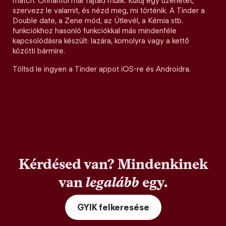
match. Onnantól már rajtad múlik. Küldj egy üzenetet,
szervezz le valamit, és nézd meg, mi történik. A Tinder a
Double date, a Zene mód, az Útlevél, a Kémia stb.
funkciókhoz hasonló funkciókkal más mindenféle
kapcsolódásra készült: lazára, komolyra vagy a kettő
közötti bármire.
Töltsd le ingyen a Tinder appot iOS-re és Androidra.
Kérdésed van? Mindenkinek
van
legalább
egy.
GYIK felkeresése