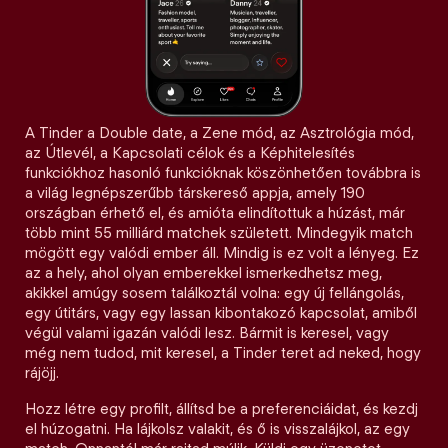
A Tinder a Double date, a Zene mód, az Asztrológia mód,
az Útlevél, a Kapcsolati célok és a Képhitelesítés
funkciókhoz hasonló funkcióknak köszönhetően továbbra is
a világ legnépszerűbb társkereső appja, amely 190
országban érhető el, és amióta elindítottuk a húzást, már
több mint 55 milliárd matchek született. Mindegyik match
mögött egy valódi ember áll. Mindig is ez volt a lényeg. Ez
az a hely, ahol olyan emberekkel ismerkedhetsz meg,
akikkel amúgy sosem találkoztál volna: egy új fellángolás,
egy útitárs, vagy egy lassan kibontakozó kapcsolat, amiből
végül valami igazán valódi lesz. Bármit is keresel, vagy
még nem tudod, mit keresel, a Tinder teret ad neked, hogy
rájöjj.
Hozz létre egy profilt, állítsd be a preferenciáidat, és kezdj
el húzogatni. Ha lájkolsz valakit, és ő is visszalájkol, az egy