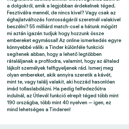
a dolgokról, amik a legjobban érdekelnek téged.
Fesztiválra mennél, de nincs kivel? Vagy csak az
éghajlatváltozás fontosságáról szeretnél valakivel
beszélni? 55 milliárd match-csel a hátunk mögött
mi aztán igazán tudjuk hogy hozzunk össze
embereket egymással! Az online ismerkedés egyre
könnyebbé válik: a Tinder különféle funkciói
segítenek abban, hogy a lehető legtöbben
rátaláljanak a profilodra, valamint, hogy az általad
lájkolt személyek felfigyeljenek rád. Ismerj meg
olyan embereket, akik annyira szeretik a kávét,
mint te, vagy találj valakit, aki hozzád hasonlóan
imád tollaslabdázni. Ha pedig felfedezőútra
indulnál, az Útlevél funkció elrepít téged több mint
190 országba, több mint 40 nyelven — igen, ez
mind lehetséges a Tinderen!