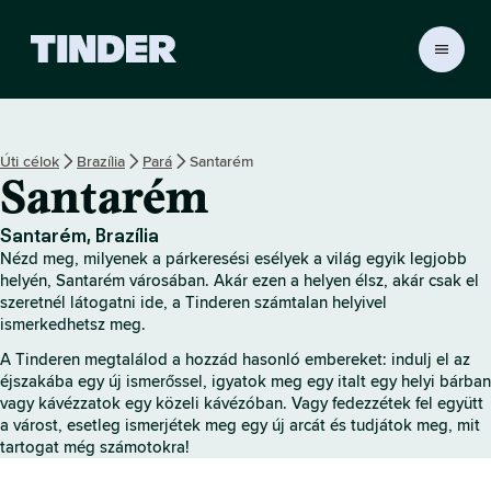
T
i
n
d
e
Úti célok
Brazília
Pará
Santarém
r
Santarém
K
e
z
Santarém, Brazília
d
Nézd meg, milyenek a párkeresési esélyek a világ egyik legjobb
ő
helyén, Santarém városában. Akár ezen a helyen élsz, akár csak el
o
szeretnél látogatni ide, a Tinderen számtalan helyivel
ismerkedhetsz meg.
l
d
A Tinderen megtalálod a hozzád hasonló embereket: indulj el az
a
éjszakába egy új ismerőssel, igyatok meg egy italt egy helyi bárban
l
vagy kávézzatok egy közeli kávézóban. Vagy fedezzétek fel együtt
a várost, esetleg ismerjétek meg egy új arcát és tudjátok meg, mit
tartogat még számotokra!