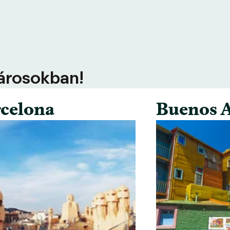
városokban!
celona
Buenos A