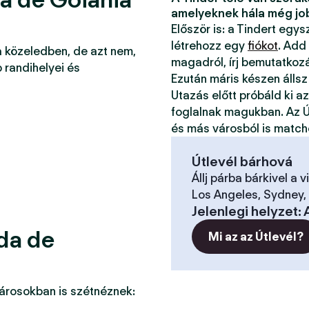
amelyeknek hála még jo
Először is: a Tindert egy
létrehozz egy
fiókot
. Add
a közeledben, de azt nem,
magadról, írj bemutatkoz
 randihelyei és
Ezután máris készen állsz
Utazás előtt próbáld ki a
foglalnak magukban. Az Ú
és más városból is match
Útlevél bárhová
Állj párba bárkivel a v
Los Angeles, Sydney, 
Jelenlegi helyzet
:
ida de
Mi az az Útlevél?
városokban is szétnéznek: