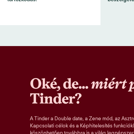
Oké, de...
miért 
Tinder?
A Tinder a Double date, a Zene mód, az Asztro
Kapcsolati célok és a Képhitelesítés funkció
köszönhetően továbbra is a világ legnépszer