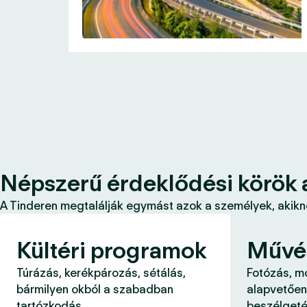
Népszerű érdeklődési körök 
A Tinderen megtalálják egymást azok a személyek, akikne
Kültéri programok
Művé
Túrázás, kerékpározás, sétálás,
Fotózás, m
bármilyen okból a szabadban
alapvetően
tartózkodás.
beszélgeté