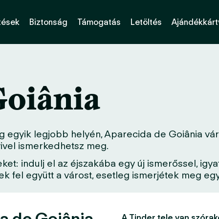
tések
Biztonság
Támogatás
Letöltés
Ajándékkárt
Goiânia
g egyik legjobb helyén, Aparecida de Goiânia vár
lyivel ismerkedhetsz meg.
: indulj el az éjszakába egy új ismerőssel, igya
 fel együtt a várost, esetleg ismerjétek meg egy 
a de Goiânia
A Tinder tele van szórak