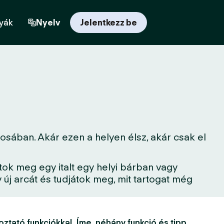
yák
Nyelv
Jelentkezz be
osában. Akár ezen a helyen élsz, akár csak el
tok meg egy italt egy helyi bárban vagy
új arcát és tudjátok meg, mit tartogat még
oztató funkciókkal. Íme, néhány funkció és tipp,