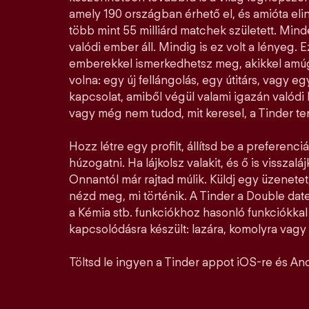
amely 190 országban érhető el, és amióta elin
több mint 55 milliárd matchek született. Mi
valódi ember áll. Mindig is ez volt a lényeg. E
emberekkel ismerkedhetsz meg, akikkel amúg
volna: egy új fellángolás, egy útitárs, vagy e
kapcsolat, amiből végül valami igazán valódi l
vagy még nem tudod, mit keresel, a Tinder ter
Hozz létre egy profilt, állítsd be a preferenciá
húzogatni. Ha lájkolsz valakit, és ő is visszalá
Onnantól már rajtad múlik. Küldj egy üzenetet,
nézd meg, mi történik. A Tinder a Double date
a Kémia stb. funkciókhoz hasonló funkciókka
kapcsolódásra készült: lazára, komolyra vagy a
Töltsd le ingyen a Tinder appot iOS-re és And