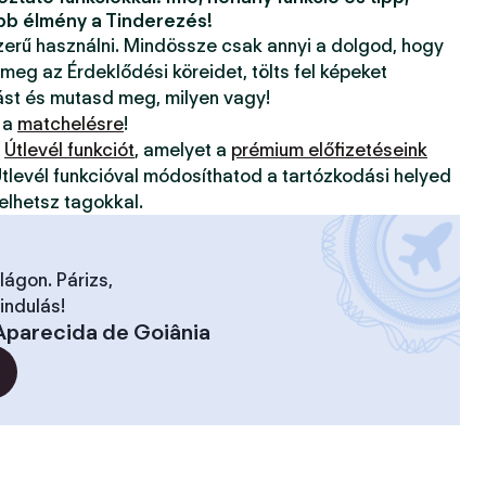
bb élmény a Tinderezés!
szerű használni. Mindössze csak annyi a dolgod, hogy
 meg az Érdeklődési köreidet, tölts fel képeket
ást és mutasd meg, milyen vagy!
 a
matchelésre
!
z
Útlevél funkciót
, amelyet a
prémium előfizetéseink
tlevél funkcióval módosíthatod a tartózkodási helyed
elhetsz tagokkal.
ilágon. Párizs,
indulás!
Aparecida de Goiânia