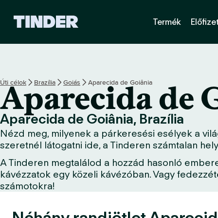
T
Termék
Előfize
i
n
d
e
r
K
Úti célok
Brazília
Goiás
Aparecida de Goiânia
Aparecida de 
e
z
d
Aparecida de Goiânia, Brazília
ő
Nézd meg, milyenek a párkeresési esélyek a vilá
o
l
szeretnél látogatni ide, a Tinderen számtalan he
d
A Tinderen megtalálod a hozzád hasonló embereket
a
kávézzatok egy közeli kávézóban. Vagy fedezzétek
l
számotokra!
Néhány randiötlet Aparecid