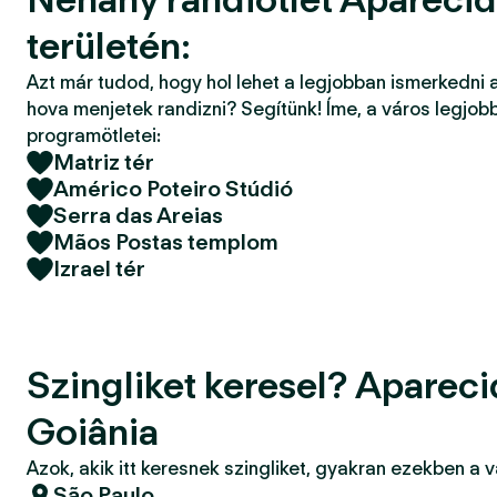
területén:
Azt már tudod, hogy hol lehet a legjobban ismerkedni 
hova menjetek randizni? Segítünk! Íme, a város legjobb
programötletei:
Matriz tér
Américo Poteiro Stúdió
Serra das Areias
Mãos Postas templom
Izrael tér
Szingliket keresel? Aparec
Goiânia
Azok, akik itt keresnek szingliket, gyakran ezekben a 
São Paulo