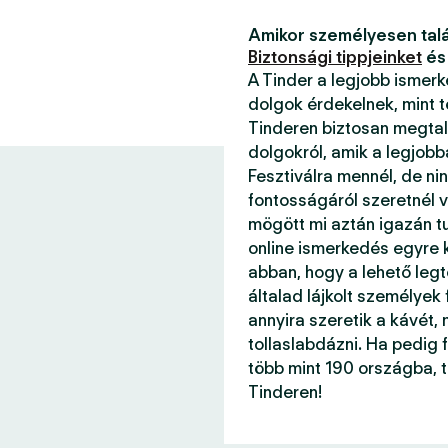
Amikor személyesen talá
Biztonsági tippjeinket
és
A Tinder a legjobb ismer
dolgok érdekelnek, mint 
Tinderen biztosan megtal
dolgokról, amik a legjob
Fesztiválra mennél, de ni
fontosságáról szeretnél v
mögött mi aztán igazán 
online ismerkedés egyre k
abban, hogy a lehető legt
általad lájkolt személyek
annyira szeretik a kávét, 
tollaslabdázni. Ha pedig f
több mint 190 országba, 
Tinderen!