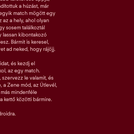
dítottuk a húzást, már
ndegyik match mögött egy
z az a hely, ahol olyan
y sosem találkoztál
gy lassan kibontakozó
esz. Bármit is keresel,
et ad neked, hogy rájöjj.
idat, és kezdj el
jkol, az egy match.
 szervezz le valamit, és
, a Zene mód, az Útlevél,
l más mindenféle
 kettő közötti bármire.
roidra.