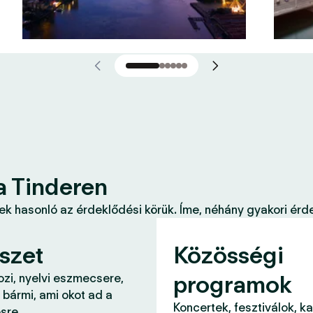
a Tinderen
k hasonló az érdeklődési körük. Íme, néhány gyakori érde
szet
Közösségi
programok
ozi, nyelvi eszmecsere,
 bármi, ami okot ad a
Koncertek, fesztiválok, k
sre.