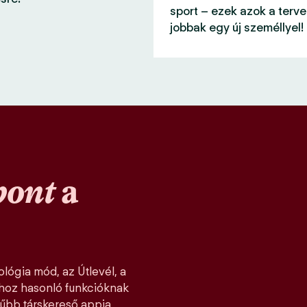
sport – ezek azok a terve
jobbak egy új személlyel!
pont
a
lógia mód, az Útlevél, a
khoz hasonló funkcióknak
űbb társkereső appja,