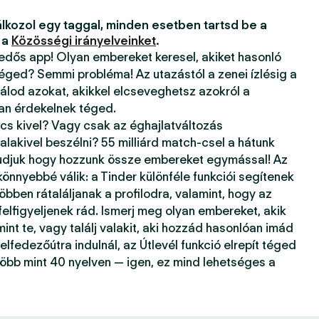
lkozol egy taggal, minden esetben tartsd be a
 a
Közösségi irányelveinket
.
kedős app! Olyan embereket keresel, akiket hasonló
téged? Semmi probléma! Az utazástól a zenei ízlésig a
álod azokat, akikkel elcseveghetsz azokról a
ban érdekelnek téged.
ncs kivel? Vagy csak az éghajlatváltozás
alakivel beszélni? 55 milliárd match-csel a hátunk
tudjuk hogy hozzunk össze embereket egymással! Az
önnyebbé válik: a Tinder különféle funkciói segítenek
öbben rátaláljanak a profilodra, valamint, hogy az
 felfigyeljenek rád. Ismerj meg olyan embereket, akik
mint te, vagy találj valakit, aki hozzád hasonlóan imád
elfedezőútra indulnál, az Útlevél funkció elrepít téged
több mint 40 nyelven — igen, ez mind lehetséges a