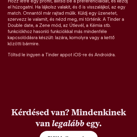
Hozz létre egy profilt, állítsd be a preferenciáidat, és kezdj
el húzogatni. Ha lájkolsz valakit, és ő is visszalájkol, az egy
match. Onnantól már rajtad múlik. Küldj egy üzenetet,
szervezz le valamit, és nézd meg, mi történik. A Tinder a
Double date, a Zene mód, az Útlevél, a Kémia stb.
funkciókhoz hasonló funkciókkal más mindenféle
kapcsolódásra készült: lazára, komolyra vagy a kettő
közötti bármire.
Töltsd le ingyen a Tinder appot iOS-re és Androidra.
Kérdésed van? Mindenkinek
van
legalább
egy.