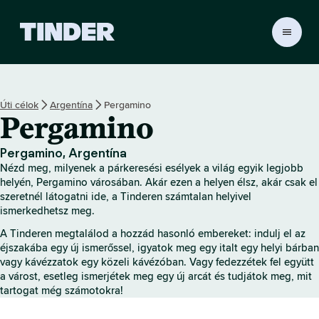
T
i
n
d
e
Úti célok
Argentína
Pergamino
r
Pergamino
K
e
z
Pergamino, Argentína
d
Nézd meg, milyenek a párkeresési esélyek a világ egyik legjobb
ő
helyén, Pergamino városában. Akár ezen a helyen élsz, akár csak el
o
szeretnél látogatni ide, a Tinderen számtalan helyivel
ismerkedhetsz meg.
l
d
A Tinderen megtalálod a hozzád hasonló embereket: indulj el az
a
éjszakába egy új ismerőssel, igyatok meg egy italt egy helyi bárban
l
vagy kávézzatok egy közeli kávézóban. Vagy fedezzétek fel együtt
a várost, esetleg ismerjétek meg egy új arcát és tudjátok meg, mit
tartogat még számotokra!