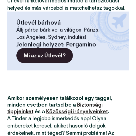
Útlevél funkcióval módosíthatod a tartózkodási
helyed és más városból is matchelhetsz tagokkal.
Útlevél bárhová
Állj párba bárkivel a világon. Párizs,
Los Angeles, Sydney, indulás!
Jelenlegi helyzet
:
Pergamino
Mi az az Útlevél?
Amikor személyesen találkozol egy taggal,
minden esetben tartsd be a
Biztonsági
tippjeinket
és a
Közösségi irányelveinket
.
A Tinder a legjobb ismerkedős app! Olyan
embereket keresel, akiket hasonló dolgok
érdekelnek, mint téged? Semmi probléma! Az