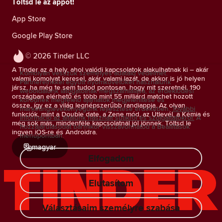
Töltsd le az appot!
App Store
Google Play Store
© 2026 Tinder LLC
A Tinder az a hely, ahol valódi kapcsolatok alakulhatnak ki – akár
Komolyan vesszük személyes adataid védelmét.
valami komolyat keresel, akár valami lazát, de akkor is jó helyen
Partnereinkkel együtt nyomkövetőket használunk
jársz, ha még te sem tudod pontosan, hogy mit szeretnél. 190
weboldalunk látogatóinak megszámlálása, az érdeklődési
országban elérhető és több mint 55 milliárd matchet hozott
körödnek megfelelő ajánlatok megjelenítése és
össze, így ez a világ legnépszerűbb randiappja. Az olyan
marketingtevékenyégünk fejlesztése érdekében.
További
funkciók, mint a Double date, a Zene mód, az Útlevél, a Kémia és
információ az általunk használt sütikről és szolgáltatókról.
A
még sok más, mindenféle kapcsolatnál jól jönnek. Töltsd le
hozzájárulásodat bármikor visszavonhatod a Beállítások
ingyen iOS-re és Androidra.
menüpontban.
magyar
Elfogadom
Elutasítom
Választásaim személyre szabása