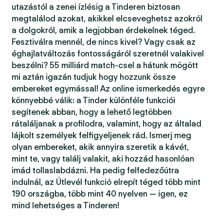
utazástól a zenei ízlésig a Tinderen biztosan
megtalálod azokat, akikkel elcseveghetsz azokról
a dolgokról, amik a legjobban érdekelnek téged.
Fesztiválra mennél, de nincs kivel? Vagy csak az
éghajlatváltozás fontosságáról szeretnél valakivel
beszélni? 55 milliárd match-csel a hátunk mögött
mi aztán igazán tudjuk hogy hozzunk össze
embereket egymással! Az online ismerkedés egyre
könnyebbé válik: a Tinder különféle funkciói
segítenek abban, hogy a lehető legtöbben
rátaláljanak a profilodra, valamint, hogy az általad
lájkolt személyek felfigyeljenek rád. Ismerj meg
olyan embereket, akik annyira szeretik a kávét,
mint te, vagy találj valakit, aki hozzád hasonlóan
imád tollaslabdázni. Ha pedig felfedezőútra
indulnál, az Útlevél funkció elrepít téged több mint
190 országba, több mint 40 nyelven — igen, ez
mind lehetséges a Tinderen!