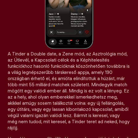
A Tinder a Double date, a Zene mód, az Asztrológia mód,
az Útlevél, a Kapcsolati célok és a Képhitelesítés
funkciókhoz hasonló funkcióknak köszönhetően továbbra is
a világ legnépszerűbb társkereső appja, amely 190
országban érhető el, és amióta elindítottuk a húzást, már
több mint 55 milliárd matchek született. Mindegyik match
mögött egy valódi ember áll. Mindig is ez volt a lényeg. Ez
az a hely, ahol olyan emberekkel ismerkedhetsz meg,
akikkel amúgy sosem találkoztál volna: egy új fellángolás,
egy útitárs, vagy egy lassan kibontakozó kapcsolat, amiből
végül valami igazán valódi lesz. Bármit is keresel, vagy
még nem tudod, mit keresel, a Tinder teret ad neked, hogy
rájöjj.