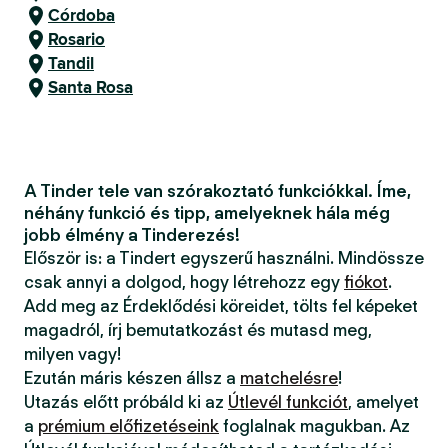
Córdoba
Rosario
Tandil
Santa Rosa
A Tinder tele van szórakoztató funkciókkal. Íme,
néhány funkció és tipp, amelyeknek hála még
jobb élmény a Tinderezés!
Először is: a Tindert egyszerű használni. Mindössze
csak annyi a dolgod, hogy létrehozz egy
fiókot
.
Add meg az Érdeklődési köreidet, tölts fel képeket
magadról, írj bemutatkozást és mutasd meg,
milyen vagy!
Ezután máris készen állsz a
matchelésre
!
Utazás előtt próbáld ki az
Útlevél funkciót
, amelyet
a
prémium előfizetéseink
foglalnak magukban. Az