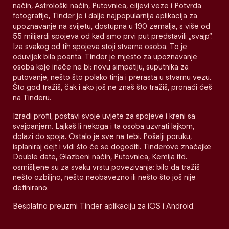
način, Astrološki način, Putovnica, ciljevi veze i Potvrda
fotografije, Tinder je i dalje najpopularnija aplikacija za
upoznavanje na svijetu, dostupna u 190 zemalja, s više od
55 milijardi spojeva od kad smo prvi put predstavili „svajp“.
Iza svakog od tih spojeva stoji stvarna osoba. To je
oduvijek bila poanta. Tinder je mjesto za upoznavanje
osoba koje inače ne bi: novu simpatiju, suputnika za
putovanje, nešto što polako tinja i prerasta u stvarnu vezu.
Što god tražiš, čak i ako još ne znaš što tražiš, pronaći ćeš
na Tinderu.
Izradi profil, postavi svoje uvjete za spojeve i kreni sa
svajpanjem. Lajkaš li nekoga i ta osoba uzvrati lajkom,
dolazi do spoja. Ostalo je sve na tebi. Pošalji poruku,
isplaniraj dejt i vidi što će se dogoditi. Tinderove značajke
Double date, Glazbeni način, Putovnica, Kemija itd.
osmišljene su za svaku vrstu povezivanja: bilo da tražiš
nešto ozbiljno, nešto neobavezno ili nešto što još nije
definirano.
Besplatno preuzmi Tinder aplikaciju za iOS i Android.