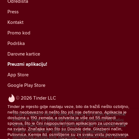
Odredišta
Press
Kontakt
Promo kod
Podrška
Darovne kartice
Preuzmi aplikaciju!
App Store
Google Play Store
© 2026 Tinder LLC
Tinder je mjesto gdje nastaju veze, bilo da tražiš nešto ozbiljno,
nešto neobavezno ili nešto što još nije definirano. Aplikacija je
Tvoja privatnost nam je bitna. Zajedno sa svojim partnerima
dostupna u 190 zemalja, a ostvarila je više od 55 milijardi
koristimo alate za praćenje ponašanja posjetitelja na našoj
spojeva, što je čini najpopularnijom aplikacijom za upoznavanje
stranici kako bismo mogli prikazati ponude i poboljšati naše
na svijetu. Značajke kao što su Double date, Glazbeni način,
usluge oglašavanja.
Više informacija o kolačićima i
Putovnica, Kemija itd. osmišljene su za svaku vrstu povezivanja.
davateljima usluga koje koristimo.
Suglasnost možeš povući