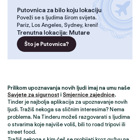
Putovnica za bilo koju lokaciju
Poveži se s ljudima širom svijeta.
Pariz, Los Angeles, Sydney, kreni!
Trenutna lokacija
:
Mutare
Što je Putovnica?
Prilikom upoznavanja novih ljudi imaj na umu naše
Savjete za sigurnost
i
Smjernice zajednice
.
Tinder je najbolja aplikacija za upoznavanje novih
ljudi. Tražiš nekoga sa sličnim interesima? Nema
problema. Na Tinderu možeš razgovarati s ljudima
o stvarima koje najviše voliš, bili to road tripovi ili
street food.
Tražiš nekoga s kim ćeš se probijati kroz gužvu na