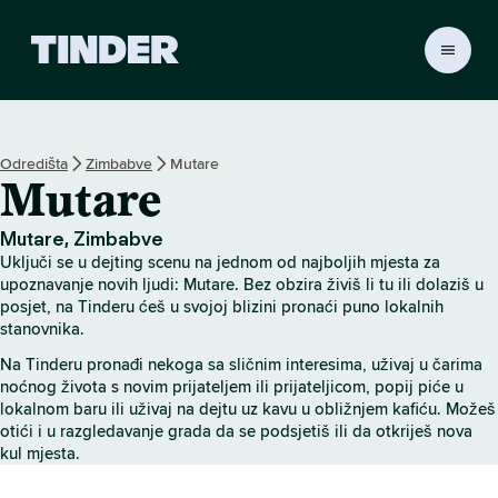
T
i
n
d
e
Odredišta
Zimbabve
Mutare
r
Mutare
n
a
s
Mutare, Zimbabve
l
Uključi se u dejting scenu na jednom od najboljih mjesta za
o
upoznavanje novih ljudi: Mutare. Bez obzira živiš li tu ili dolaziš u
v
posjet, na Tinderu ćeš u svojoj blizini pronaći puno lokalnih
stanovnika.
n
i
Na Tinderu pronađi nekoga sa sličnim interesima, uživaj u čarima
c
noćnog života s novim prijateljem ili prijateljicom, popij piće u
a
lokalnom baru ili uživaj na dejtu uz kavu u obližnjem kafiću. Možeš
otići i u razgledavanje grada da se podsjetiš ili da otkriješ nova
kul mjesta.