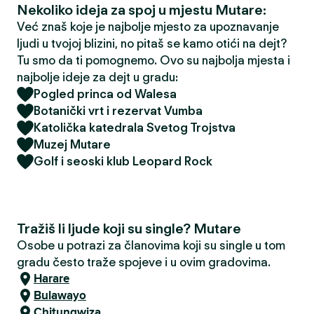
Nekoliko ideja za spoj u mjestu Mutare:
Već znaš koje je najbolje mjesto za upoznavanje
ljudi u tvojoj blizini, no pitaš se kamo otići na dejt?
Tu smo da ti pomognemo. Ovo su najbolja mjesta i
najbolje ideje za dejt u gradu:
Pogled princa od Walesa
Botanički vrt i rezervat Vumba
Katolička katedrala Svetog Trojstva
Muzej Mutare
Golf i seoski klub Leopard Rock
Tražiš li ljude koji su single? Mutare
Osobe u potrazi za članovima koji su single u tom
gradu često traže spojeve i u ovim gradovima.
Harare
Bulawayo
Chitungwiza