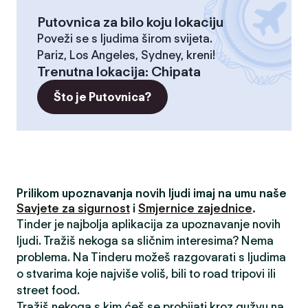
Putovnica za bilo koju lokaciju
Poveži se s ljudima širom svijeta.
Pariz, Los Angeles, Sydney, kreni!
Trenutna lokacija
:
Chipata
Što je Putovnica?
Prilikom upoznavanja novih ljudi imaj na umu naše
Savjete za sigurnost
i
Smjernice zajednice
.
Tinder je najbolja aplikacija za upoznavanje novih
ljudi. Tražiš nekoga sa sličnim interesima? Nema
problema. Na Tinderu možeš razgovarati s ljudima
o stvarima koje najviše voliš, bili to road tripovi ili
street food.
Tražiš nekoga s kim ćeš se probijati kroz gužvu na