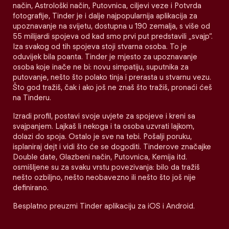
način, Astrološki način, Putovnica, ciljevi veze i Potvrda
fotografije, Tinder je i dalje najpopularnija aplikacija za
upoznavanje na svijetu, dostupna u 190 zemalja, s više od
55 milijardi spojeva od kad smo prvi put predstavili „svajp“.
Iza svakog od tih spojeva stoji stvarna osoba. To je
oduvijek bila poanta. Tinder je mjesto za upoznavanje
osoba koje inače ne bi: novu simpatiju, suputnika za
putovanje, nešto što polako tinja i prerasta u stvarnu vezu.
Što god tražiš, čak i ako još ne znaš što tražiš, pronaći ćeš
na Tinderu.
Izradi profil, postavi svoje uvjete za spojeve i kreni sa
svajpanjem. Lajkaš li nekoga i ta osoba uzvrati lajkom,
dolazi do spoja. Ostalo je sve na tebi. Pošalji poruku,
isplaniraj dejt i vidi što će se dogoditi. Tinderove značajke
Double date, Glazbeni način, Putovnica, Kemija itd.
osmišljene su za svaku vrstu povezivanja: bilo da tražiš
nešto ozbiljno, nešto neobavezno ili nešto što još nije
definirano.
Besplatno preuzmi Tinder aplikaciju za iOS i Android.