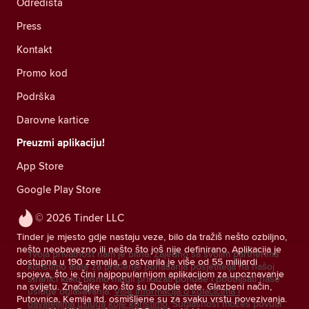
Odredišta
Press
Kontakt
Promo kod
Podrška
Darovne kartice
Preuzmi aplikaciju!
App Store
Google Play Store
© 2026 Tinder LLC
Tinder je mjesto gdje nastaju veze, bilo da tražiš nešto ozbiljno,
nešto neobavezno ili nešto što još nije definirano. Aplikacija je
Tvoja privatnost nam je bitna. Zajedno sa svojim partnerima
dostupna u 190 zemalja, a ostvarila je više od 55 milijardi
koristimo alate za praćenje ponašanja posjetitelja na našoj
spojeva, što je čini najpopularnijom aplikacijom za upoznavanje
stranici kako bismo mogli prikazati ponude i poboljšati naše
na svijetu. Značajke kao što su Double date, Glazbeni način,
usluge oglašavanja.
Više informacija o kolačićima i
Putovnica, Kemija itd. osmišljene su za svaku vrstu povezivanja.
davateljima usluga koje koristimo.
Suglasnost možeš povući