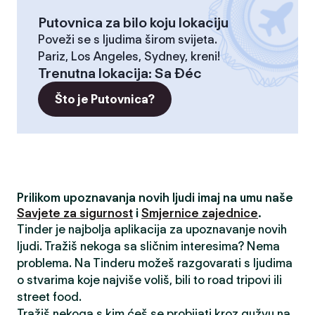
Putovnica za bilo koju lokaciju
Poveži se s ljudima širom svijeta.
Pariz, Los Angeles, Sydney, kreni!
Trenutna lokacija
:
Sa Đéc
Što je Putovnica?
Prilikom upoznavanja novih ljudi imaj na umu naše
Savjete za sigurnost
i
Smjernice zajednice
.
Tinder je najbolja aplikacija za upoznavanje novih
ljudi. Tražiš nekoga sa sličnim interesima? Nema
problema. Na Tinderu možeš razgovarati s ljudima
o stvarima koje najviše voliš, bili to road tripovi ili
street food.
Tražiš nekoga s kim ćeš se probijati kroz gužvu na