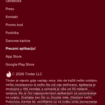
Odredišta
Press
Kontakt
Promo kod
Podrška
Darovne kartice
Preuzmi aplikaciju!
App Store
Google Play Store
© 2026 Tinder LLC
Tinder je mjesto gdje nastaju veze, bilo da tražiš nešto ozbiljno,
nešto neobavezno ili nešto što još nije definirano. Aplikacija je
Tvoja privatnost nam je bitna. Zajedno sa svojim partnerima
dostupna u 190 zemalja, a ostvarila je više od 55 milijardi
koristimo alate za praćenje ponašanja posjetitelja na našoj
spojeva, što je čini najpopularnijom aplikacijom za upoznavanje
stranici kako bismo mogli prikazati ponude i poboljšati naše
na svijetu. Značajke kao što su Double date, Glazbeni način,
usluge oglašavanja.
Više informacija o kolačićima i
Putovnica, Kemija itd. osmišljene su za svaku vrstu povezivanja.
davateljima usluga koje koristimo.
Suglasnost možeš povući