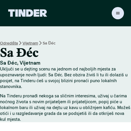
T
i
n
d
e
Odredišta
Vijetnam
Sa Đéc
r
Sa Đéc
n
a
s
Sa Đéc, Vijetnam
l
Uključi se u dejting scenu na jednom od najboljih mjesta za
o
upoznavanje novih ljudi: Sa Đéc. Bez obzira živiš li tu ili dolaziš u
v
posjet, na Tinderu ćeš u svojoj blizini pronaći puno lokalnih
stanovnika.
n
i
Na Tinderu pronađi nekoga sa sličnim interesima, uživaj u čarima
c
noćnog života s novim prijateljem ili prijateljicom, popij piće u
a
lokalnom baru ili uživaj na dejtu uz kavu u obližnjem kafiću. Možeš
otići i u razgledavanje grada da se podsjetiš ili da otkriješ nova
kul mjesta.