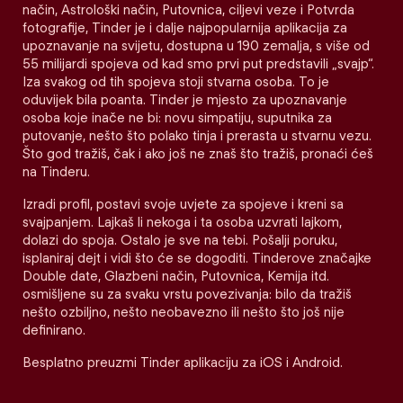
način, Astrološki način, Putovnica, ciljevi veze i Potvrda
fotografije, Tinder je i dalje najpopularnija aplikacija za
upoznavanje na svijetu, dostupna u 190 zemalja, s više od
55 milijardi spojeva od kad smo prvi put predstavili „svajp“.
Iza svakog od tih spojeva stoji stvarna osoba. To je
oduvijek bila poanta. Tinder je mjesto za upoznavanje
osoba koje inače ne bi: novu simpatiju, suputnika za
putovanje, nešto što polako tinja i prerasta u stvarnu vezu.
Što god tražiš, čak i ako još ne znaš što tražiš, pronaći ćeš
na Tinderu.
Izradi profil, postavi svoje uvjete za spojeve i kreni sa
svajpanjem. Lajkaš li nekoga i ta osoba uzvrati lajkom,
dolazi do spoja. Ostalo je sve na tebi. Pošalji poruku,
isplaniraj dejt i vidi što će se dogoditi. Tinderove značajke
Double date, Glazbeni način, Putovnica, Kemija itd.
osmišljene su za svaku vrstu povezivanja: bilo da tražiš
nešto ozbiljno, nešto neobavezno ili nešto što još nije
definirano.
Besplatno preuzmi Tinder aplikaciju za iOS i Android.