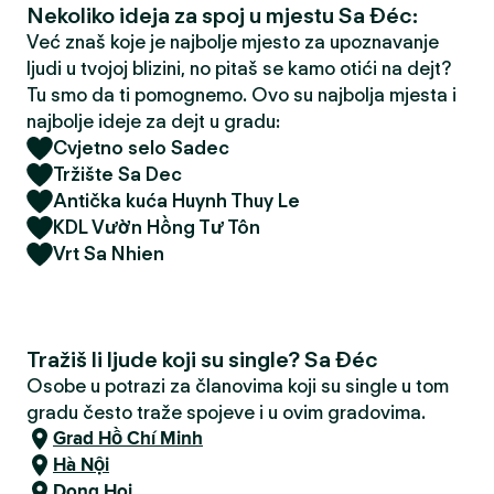
Nekoliko ideja za spoj u mjestu Sa Đéc:
Već znaš koje je najbolje mjesto za upoznavanje
ljudi u tvojoj blizini, no pitaš se kamo otići na dejt?
Tu smo da ti pomognemo. Ovo su najbolja mjesta i
najbolje ideje za dejt u gradu:
Cvjetno selo Sadec
Tržište Sa Dec
Antička kuća Huynh Thuy Le
KDL Vườn Hồng Tư Tôn
Vrt Sa Nhien
Tražiš li ljude koji su single? Sa Đéc
Osobe u potrazi za članovima koji su single u tom
gradu često traže spojeve i u ovim gradovima.
Grad Hồ Chí Minh
Hà Nội
Dong Hoi