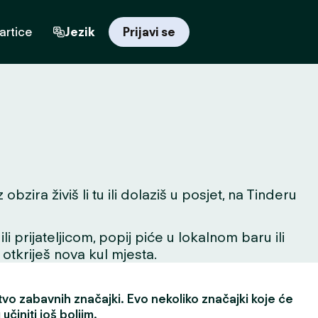
artice
Jezik
Prijavi se
zira živiš li tu ili dolaziš u posjet, na Tinderu
 prijateljicom, popij piće u lokalnom baru ili
 otkriješ nova kul mjesta.
vo zabavnih značajki. Evo nekoliko značajki koje će
učiniti još boljim.