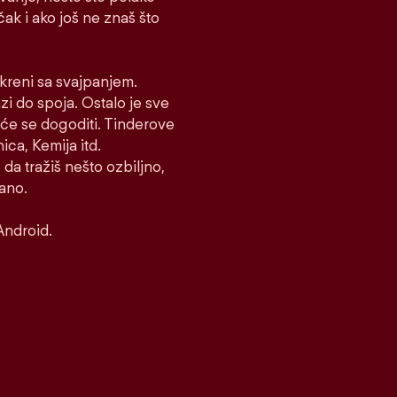
 čak i ako još ne znaš što
i kreni sa svajpanjem.
azi do spoja. Ostalo je sve
to će se dogoditi. Tinderove
ca, Kemija itd.
 da tražiš nešto ozbiljno,
rano.
Android.