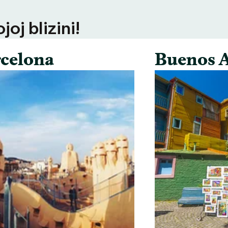
oj blizini!
celona
Buenos A