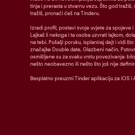
tinja i prerasta u stvarnu vezu. Što god tražiš,
tražiš, pronaći ćeš na Tinderu.
Izradi profil, postavi svoje uvjete za spojeve 
Lajkaš li nekoga i ta osoba uzvrati lajkom, dol
na tebi. Pošalji poruku, isplaniraj dejt i vidi š
značajke Double date, Glazbeni način, Putovni
osmišljene su za svaku vrstu povezivanja: bilo
nešto neobavezno ili nešto što još nije defini
Besplatno preuzmi Tinder aplikaciju za iOS i 