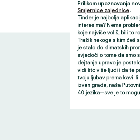
Prilikom upoznavanja nov
Smjernice zajednice
.
Tinder je najbolja aplikac
interesima? Nema problem
koje najviše voliš, bili to r
Tražiš nekoga s kim ćeš s
je stalo do klimatskih prom
svjedoči o tome da smo st
dejtanja upravo je postalo
vidi što više ljudi i da te p
tvoju ljubav prema kavi il
izvan grada, naša Putovni
40 jezika—sve je to mogu