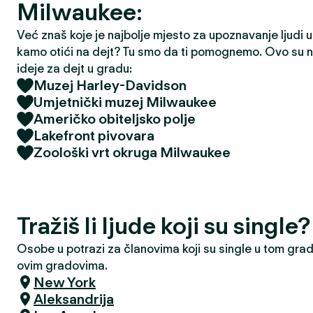
Milwaukee:
Već znaš koje je najbolje mjesto za upoznavanje ljudi u t
kamo otići na dejt? Tu smo da ti pomognemo. Ovo su na
ideje za dejt u gradu:
Muzej Harley-Davidson
Umjetnički muzej Milwaukee
Američko obiteljsko polje
Lakefront pivovara
Zoološki vrt okruga Milwaukee
Tražiš li ljude koji su singl
Osobe u potrazi za članovima koji su single u tom grad
ovim gradovima.
New York
Aleksandrija