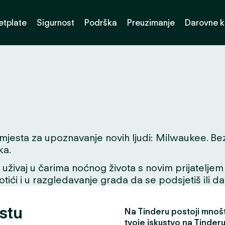
etplate
Sigurnost
Podrška
Preuzimanje
Darovne k
jesta za upoznavanje novih ljudi: Milwaukee. Bez ob
ka.
ivaj u čarima noćnog života s novim prijateljem ili
tići i u razgledavanje grada da se podsjetiš ili da
stu
Na Tinderu postoji mnošt
tvoje iskustvo na Tinderu 