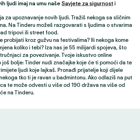
ih ljudi imaj na umu naše
Savjete za sigurnost
i
ija za upoznavanje novih ljudi. Tražiš nekoga sa sličnim
a. Na Tinderu možeš razgovarati s ljudima o stvarima
oad tripovi ili street food.
e probijati kroz gužvu na festivalima? Ili nekoga kome
jena koliko i tebi? Iza nas je 55 milijardi spojeva, što
ručnjaci za povezivanje. Tvoje iskustvo online
 još bolje: Tinder nudi značajke koje će ti pomoći da te
rimijete ljudi koje lajkaš. Pronađi prijatelje koji dijele
i nekoga tko ti je ravan u badmintonu. Ako odlaziš na put
ca te može odvesti u više od 190 država na više od
će na Tinderu.