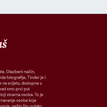
aš
te, Glazbeni način,
da fotografije, Tinder je i
e na svijetu, dostupna u
 kad smo prvi put
toji stvarna osoba. To je
oznavanje osoba koje
ovanje, nešto što polako