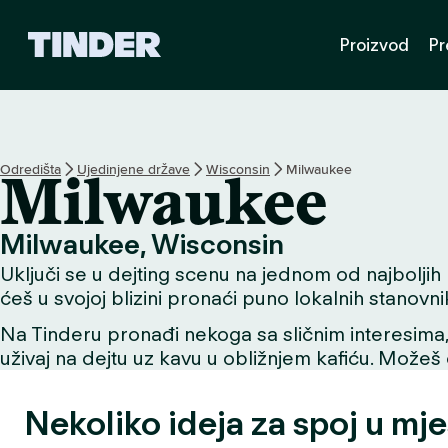
T
Proizvod
Pr
i
n
d
e
r
n
Odredišta
Ujedinjene države
Wisconsin
Milwaukee
Milwaukee
a
s
l
Milwaukee, Wisconsin
o
Uključi se u dejting scenu na jednom od najboljih m
v
n
ćeš u svojoj blizini pronaći puno lokalnih stanovni
i
Na Tinderu pronađi nekoga sa sličnim interesima, už
c
uživaj na dejtu uz kavu u obližnjem kafiću. Možeš o
a
Nekoliko ideja za spoj u mje