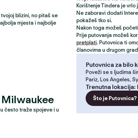
Korištenje Tindera je vrlo
Ne zaboravi dodati Interese
vojoj blizini, no pitaš se
pokažeš tko si.
jbolja mjesta i najbolje
Nakon toga možeš počet
Prije putovanja možeš kori
pretplati
. Putovnica ti om
članovima u drugom grad
Putovnica za bilo k
Poveži se s ljudima ši
Pariz, Los Angeles, Sy
Trenutna lokacija
:
e? Milwaukee
Što je Putovnica?
u često traže spojeve i u