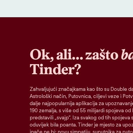
Ok, ali… zašto
b
Tinder?
Zahvaljujući značajkama kao što su Double da
Astrološki način, Putovnica, ciljevi veze i Potvr
dalje najpopularnija aplikacija za upoznavanj
190 zemalja, s više od 55 milijardi spojeva od
predstavili „svajp“. Iza svakog od tih spojeva s
oduvijek bila poanta. Tinder je mjesto za up
inače ne bi: novu simpatiju, suputnika za put