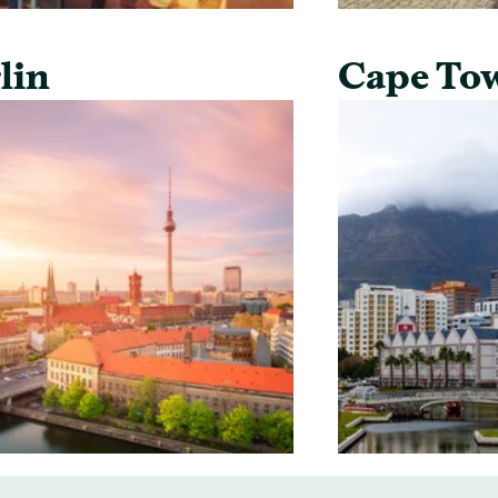
lin
Cape To