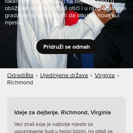
lokalnom baru ili uživaj na dejtu uz kavu u
obližnjem kafiću. Možeš otići i u razgledavanje
grada da se podsjetiš ili da otkriješ nova kul
mjesta.
Pridruži se odmah
Odredišta
›
Ujedinjene države
›
Virginia
›
Richmond
Ideje za dejtanje. Richmond, Virginia
Već znaš koje je najbolje mjesto za
upoznavanje ljudi u tvojoj blizini, no pitaš se