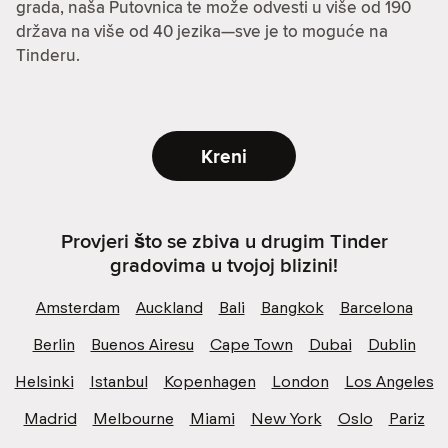
grada, naša Putovnica te može odvesti u više od 190
država na više od 40 jezika—sve je to moguće na
Tinderu.
Kreni
Provjeri što se zbiva u drugim Tinder
gradovima u tvojoj blizini!
Amsterdam
Auckland
Bali
Bangkok
Barcelona
Berlin
Buenos Airesu
Cape Town
Dubai
Dublin
Helsinki
Istanbul
Kopenhagen
London
Los Angeles
Madrid
Melbourne
Miami
New York
Oslo
Pariz