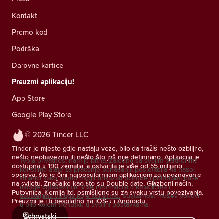
Kontakt
Promo kod
Podrška
Darovne kartice
Preuzmi aplikaciju!
App Store
Google Play Store
© 2026 Tinder LLC
Tinder je mjesto gdje nastaju veze, bilo da tražiš nešto ozbiljno,
nešto neobavezno ili nešto što još nije definirano. Aplikacija je
Tvoja privatnost nam je bitna. Zajedno sa svojim partnerima
dostupna u 190 zemalja, a ostvarila je više od 55 milijardi
koristimo alate za praćenje ponašanja posjetitelja na našoj
spojeva, što je čini najpopularnijom aplikacijom za upoznavanje
stranici kako bismo mogli prikazati ponude i poboljšati naše
na svijetu. Značajke kao što su Double date, Glazbeni način,
usluge oglašavanja.
Više informacija o kolačićima i
Putovnica, Kemija itd. osmišljene su za svaku vrstu povezivanja.
davateljima usluga koje koristimo.
Suglasnost možeš povući
Preuzmi je i ti besplatno na iOS-u i Androidu.
u bilo kojem trenutku u svojim postavkama.
hrvatski