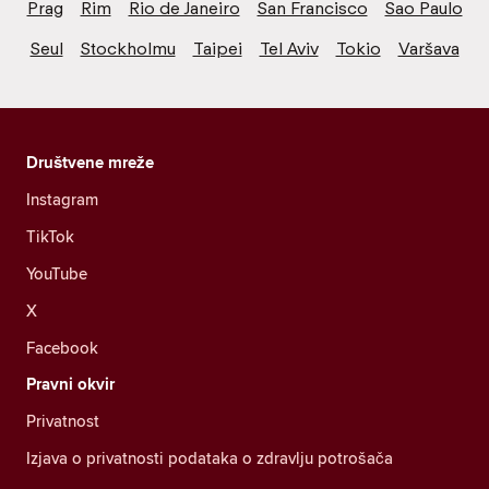
Prag
Rim
Rio de Janeiro
San Francisco
Sao Paulo
Seul
Stockholmu
Taipei
Tel Aviv
Tokio
Varšava
Društvene mreže
Instagram
TikTok
YouTube
X
Facebook
Pravni okvir
Privatnost
Izjava o privatnosti podataka o zdravlju potrošača