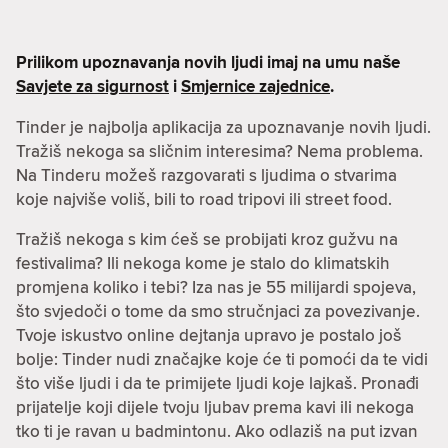
Prilikom upoznavanja novih ljudi imaj na umu naše
Savjete za sigurnost
i
Smjernice zajednice
.
Tinder je najbolja aplikacija za upoznavanje novih ljudi.
Tražiš nekoga sa sličnim interesima? Nema problema.
Na Tinderu možeš razgovarati s ljudima o stvarima
koje najviše voliš, bili to road tripovi ili street food.
Tražiš nekoga s kim ćeš se probijati kroz gužvu na
festivalima? Ili nekoga kome je stalo do klimatskih
promjena koliko i tebi? Iza nas je 55 milijardi spojeva,
što svjedoči o tome da smo stručnjaci za povezivanje.
Tvoje iskustvo online dejtanja upravo je postalo još
bolje: Tinder nudi značajke koje će ti pomoći da te vidi
što više ljudi i da te primijete ljudi koje lajkaš. Pronađi
prijatelje koji dijele tvoju ljubav prema kavi ili nekoga
tko ti je ravan u badmintonu. Ako odlaziš na put izvan