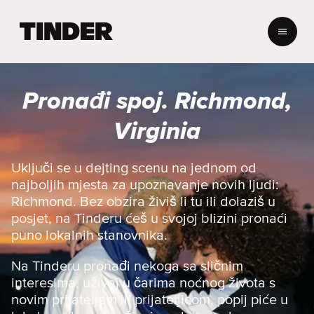
T
i
n
d
e
Pronađi spoj. Richmond,
r
n
Virginia
a
s
l
Uključi se u dejting scenu na jednom od
o
najboljih mjesta za upoznavanje novih ljudi:
v
Richmond. Bez obzira živiš li tu ili dolaziš u
n
posjet, na Tinderu ćeš u svojoj blizini pronaći
i
puno lokalnih stanovnika.
c
a
Na Tinderu pronađi nekoga sa sličnim
interesima, uživaj u čarima noćnog života s
novim prijateljem ili prijateljicom, popij piće u