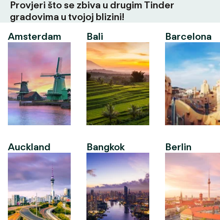
Provjeri što se zbiva u drugim Tinder
gradovima u tvojoj blizini!
Amsterdam
Bali
Barcelona
Auckland
Bangkok
Berlin