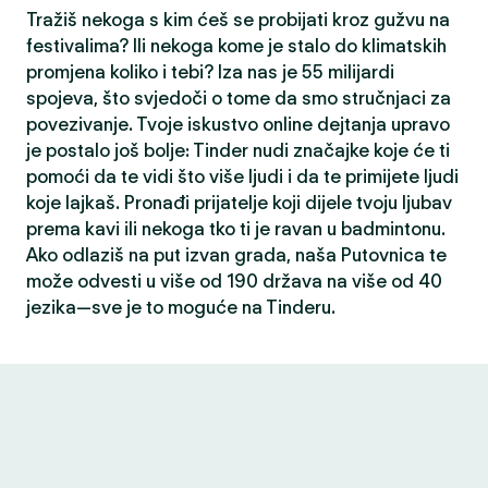
Tražiš nekoga s kim ćeš se probijati kroz gužvu na
festivalima? Ili nekoga kome je stalo do klimatskih
promjena koliko i tebi? Iza nas je 55 milijardi
spojeva, što svjedoči o tome da smo stručnjaci za
povezivanje. Tvoje iskustvo online dejtanja upravo
je postalo još bolje: Tinder nudi značajke koje će ti
pomoći da te vidi što više ljudi i da te primijete ljudi
koje lajkaš. Pronađi prijatelje koji dijele tvoju ljubav
prema kavi ili nekoga tko ti je ravan u badmintonu.
Ako odlaziš na put izvan grada, naša Putovnica te
može odvesti u više od 190 država na više od 40
jezika—sve je to moguće na Tinderu.