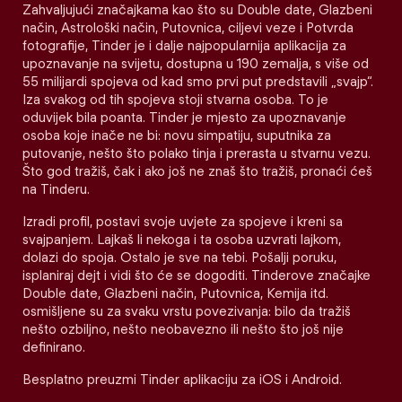
Zahvaljujući značajkama kao što su Double date, Glazbeni
način, Astrološki način, Putovnica, ciljevi veze i Potvrda
fotografije, Tinder je i dalje najpopularnija aplikacija za
upoznavanje na svijetu, dostupna u 190 zemalja, s više od
55 milijardi spojeva od kad smo prvi put predstavili „svajp“.
Iza svakog od tih spojeva stoji stvarna osoba. To je
oduvijek bila poanta. Tinder je mjesto za upoznavanje
osoba koje inače ne bi: novu simpatiju, suputnika za
putovanje, nešto što polako tinja i prerasta u stvarnu vezu.
Što god tražiš, čak i ako još ne znaš što tražiš, pronaći ćeš
na Tinderu.
Izradi profil, postavi svoje uvjete za spojeve i kreni sa
svajpanjem. Lajkaš li nekoga i ta osoba uzvrati lajkom,
dolazi do spoja. Ostalo je sve na tebi. Pošalji poruku,
isplaniraj dejt i vidi što će se dogoditi. Tinderove značajke
Double date, Glazbeni način, Putovnica, Kemija itd.
osmišljene su za svaku vrstu povezivanja: bilo da tražiš
nešto ozbiljno, nešto neobavezno ili nešto što još nije
definirano.
Besplatno preuzmi Tinder aplikaciju za iOS i Android.