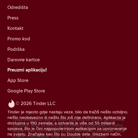
Odredišta
Press
Kontakt
Promo kod
Podrška
Darovne kartice
Preuzmi aplikaciju!
App Store
Google Play Store
© 2026 Tinder LLC
Tinder je mjesto gdje nastaju veze, bilo da tražiš nešto ozbiljno,
nešto neobavezno ili nešto što još nije definirano. Aplikacija je
Tvoja privatnost nam je bitna. Zajedno sa svojim partnerima
dostupna u 190 zemalja, a ostvarila je više od 55 milijardi
koristimo alate za praćenje ponašanja posjetitelja na našoj
spojeva, što je čini najpopularnijom aplikacijom za upoznavanje
stranici kako bismo mogli prikazati ponude i poboljšati naše
na svijetu. Značajke kao što su Double date, Glazbeni način,
usluge oglašavanja.
Više informacija o kolačićima i