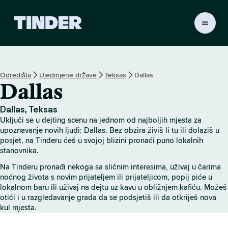
T
i
n
d
e
Odredišta
Ujedinjene države
Teksas
Dallas
r
Dallas
n
a
s
Dallas, Teksas
l
Uključi se u dejting scenu na jednom od najboljih mjesta za
o
upoznavanje novih ljudi: Dallas. Bez obzira živiš li tu ili dolaziš u
v
posjet, na Tinderu ćeš u svojoj blizini pronaći puno lokalnih
stanovnika.
n
i
Na Tinderu pronađi nekoga sa sličnim interesima, uživaj u čarima
c
noćnog života s novim prijateljem ili prijateljicom, popij piće u
a
lokalnom baru ili uživaj na dejtu uz kavu u obližnjem kafiću. Možeš
otići i u razgledavanje grada da se podsjetiš ili da otkriješ nova
kul mjesta.