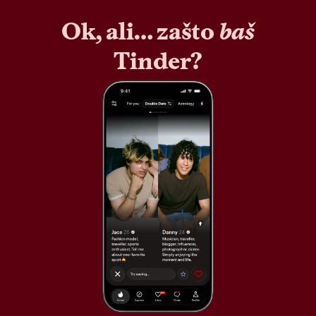
Ok, ali… zašto
baš
Tinder?