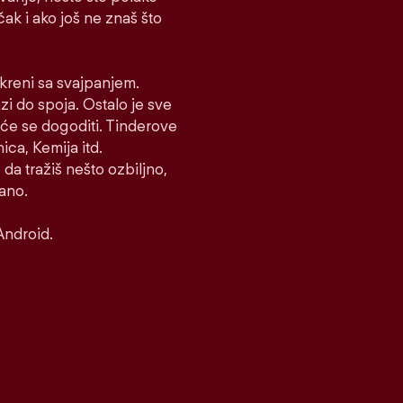
 čak i ako još ne znaš što
i kreni sa svajpanjem.
azi do spoja. Ostalo je sve
to će se dogoditi. Tinderove
ca, Kemija itd.
 da tražiš nešto ozbiljno,
rano.
Android.