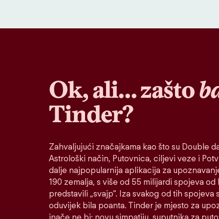
Ok, ali… zašto
b
Tinder?
Zahvaljujući značajkama kao što su Double da
Astrološki način, Putovnica, ciljevi veze i Potvr
dalje najpopularnija aplikacija za upoznavanj
190 zemalja, s više od 55 milijardi spojeva od
predstavili „svajp“. Iza svakog od tih spojeva s
oduvijek bila poanta. Tinder je mjesto za up
inače ne bi: novu simpatiju, suputnika za put