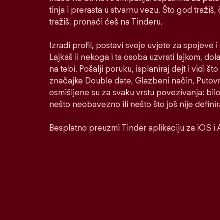
tinja i prerasta u stvarnu vezu. Što god tražiš,
tražiš, pronaći ćeš na Tinderu.
Izradi profil, postavi svoje uvjete za spojeve 
Lajkaš li nekoga i ta osoba uzvrati lajkom, dol
na tebi. Pošalji poruku, isplaniraj dejt i vidi š
značajke Double date, Glazbeni način, Putovni
osmišljene su za svaku vrstu povezivanja: bilo
nešto neobavezno ili nešto što još nije defini
Besplatno preuzmi Tinder aplikaciju za iOS i 