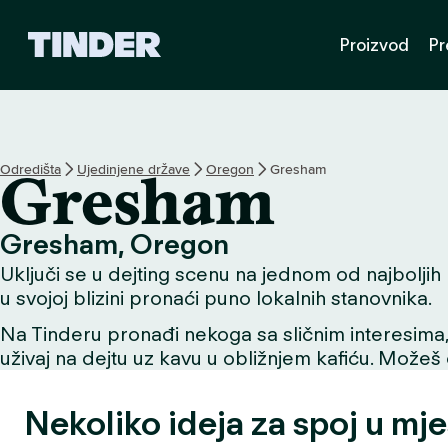
T
Proizvod
Pr
i
n
d
e
r
n
Odredišta
Ujedinjene države
Oregon
Gresham
Gresham
a
s
l
Gresham, Oregon
o
Uključi se u dejting scenu na jednom od najboljih m
v
n
u svojoj blizini pronaći puno lokalnih stanovnika.
i
Na Tinderu pronađi nekoga sa sličnim interesima, už
c
uživaj na dejtu uz kavu u obližnjem kafiću. Možeš o
a
Nekoliko ideja za spoj u mj