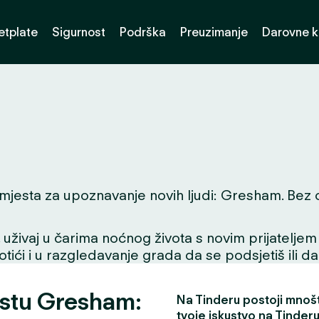
etplate
Sigurnost
Podrška
Preuzimanje
Darovne k
jesta za upoznavanje novih ljudi: Gresham. Bez obzi
ivaj u čarima noćnog života s novim prijateljem ili
tići i u razgledavanje grada da se podsjetiš ili da
estu Gresham:
Na Tinderu postoji mnošt
tvoje iskustvo na Tinderu 