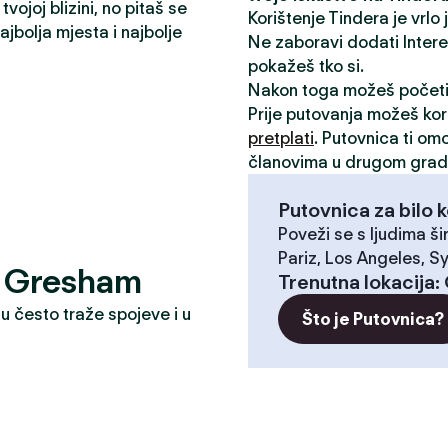
vojoj blizini, no pitaš se
Korištenje Tindera je vrlo
jbolja mjesta i najbolje
Ne zaboravi dodati Interese
pokažeš tko si.
Nakon toga možeš počet
Prije putovanja možeš kori
pretplati
. Putovnica ti om
članovima u drugom grad
Putovnica za bilo k
Poveži se s ljudima ši
Pariz, Los Angeles, Sy
e? Gresham
Trenutna lokacija
:
u često traže spojeve i u
Što je Putovnica?