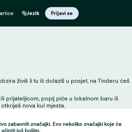
artice
Jezik
Prijavi se
ra živiš li tu ili dolaziš u posjet, na Tinderu ćeš
 prijateljicom, popij piće u lokalnom baru ili
 otkriješ nova kul mjesta.
vo zabavnih značajki. Evo nekoliko značajki koje će
učiniti još boljim.