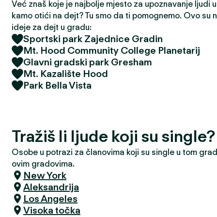
Već znaš koje je najbolje mjesto za upoznavanje ljudi u t
kamo otići na dejt? Tu smo da ti pomognemo. Ovo su na
ideje za dejt u gradu:
Sportski park Zajednice Gradin
Mt. Hood Community College Planetarij
Glavni gradski park Gresham
Mt. Kazalište Hood
Park Bella Vista
Tražiš li ljude koji su singl
Osobe u potrazi za članovima koji su single u tom grad
ovim gradovima.
New York
Aleksandrija
Los Angeles
Visoka točka