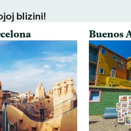
oj blizini!
celona
Buenos A