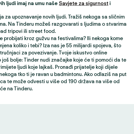
ih ljudi imaj na umu naše
Savjete za sigurnost
i
ija za upoznavanje novih ljudi. Tražiš nekoga sa sličnim
a. Na Tinderu možeš razgovarati s ljudima o stvarima
oad tripovi ili street food.
e probijati kroz gužvu na festivalima? Ili nekoga kome
jena koliko i tebi? Iza nas je 55 milijardi spojeva, što
ručnjaci za povezivanje. Tvoje iskustvo online
 još bolje: Tinder nudi značajke koje će ti pomoći da te
rimijete ljudi koje lajkaš. Pronađi prijatelje koji dijele
i nekoga tko ti je ravan u badmintonu. Ako odlaziš na put
ca te može odvesti u više od 190 država na više od
će na Tinderu.