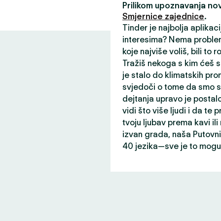
Prilikom upoznavanja nov
Smjernice zajednice
.
Tinder je najbolja aplikac
interesima? Nema problem
koje najviše voliš, bili to r
Tražiš nekoga s kim ćeš s
je stalo do klimatskih prom
svjedoči o tome da smo st
dejtanja upravo je postalo
vidi što više ljudi i da te p
tvoju ljubav prema kavi il
izvan grada, naša Putovni
40 jezika—sve je to mogu