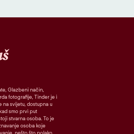
aš
te, Glazbeni način,
da fotografije, Tinder je i
e na svijetu, dostupna u
 kad smo prvi put
toji stvarna osoba. To je
oznavanje osoba koje
ovanje, nešto što polako