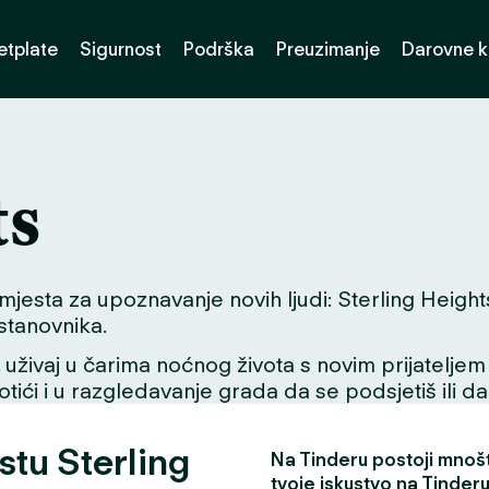
etplate
Sigurnost
Podrška
Preuzimanje
Darovne k
ts
esta za upoznavanje novih ljudi: Sterling Heights. B
 stanovnika.
ivaj u čarima noćnog života s novim prijateljem ili
tići i u razgledavanje grada da se podsjetiš ili da
stu Sterling
Na Tinderu postoji mnošt
tvoje iskustvo na Tinderu 