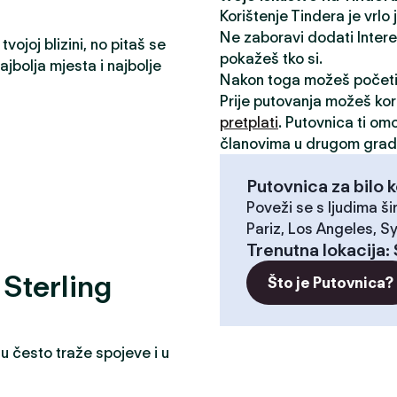
Korištenje Tindera je vrlo
Ne zaboravi dodati Interese
vojoj blizini, no pitaš se
pokažeš tko si.
jbolja mjesta i najbolje
Nakon toga možeš počet
Prije putovanja možeš kori
pretplati
. Putovnica ti om
članovima u drugom grad
Putovnica za bilo k
Poveži se s ljudima ši
Pariz, Los Angeles, Sy
Trenutna lokacija
:
? Sterling
Što je Putovnica?
u često traže spojeve i u