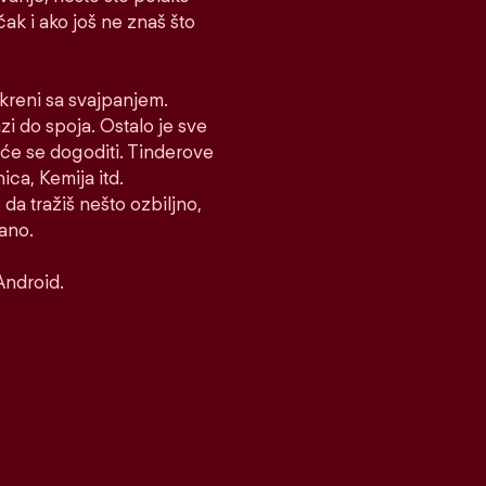
 čak i ako još ne znaš što
i kreni sa svajpanjem.
azi do spoja. Ostalo je sve
to će se dogoditi. Tinderove
ca, Kemija itd.
 da tražiš nešto ozbiljno,
rano.
Android.