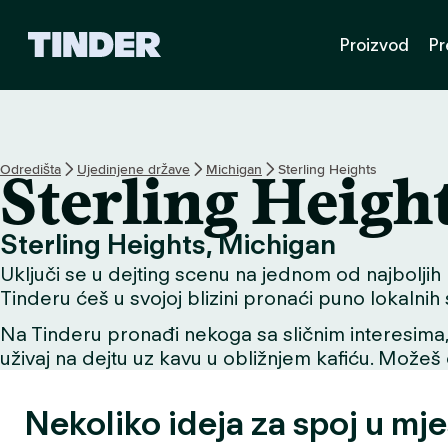
T
Proizvod
Pr
i
n
d
e
r
n
Odredišta
Ujedinjene države
Michigan
Sterling Heights
Sterling Heigh
a
s
l
Sterling Heights, Michigan
o
Uključi se u dejting scenu na jednom od najboljih mj
v
n
Tinderu ćeš u svojoj blizini pronaći puno lokalnih
i
Na Tinderu pronađi nekoga sa sličnim interesima, už
c
uživaj na dejtu uz kavu u obližnjem kafiću. Možeš o
a
Nekoliko ideja za spoj u mje