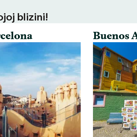
oj blizini!
celona
Buenos A