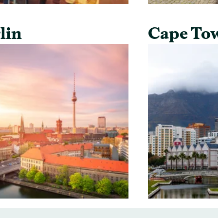
lin
Cape To