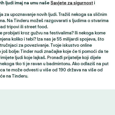
ih ljudi imaj na umu naše
Savjete za sigurnost
i
ija za upoznavanje novih ljudi. Tražiš nekoga sa sličnim
a. Na Tinderu možeš razgovarati s ljudima o stvarima
oad tripovi ili street food.
e probijati kroz gužvu na festivalima? Ili nekoga kome
jena koliko i tebi? Iza nas je 55 milijardi spojeva, što
ručnjaci za povezivanje. Tvoje iskustvo online
 još bolje: Tinder nudi značajke koje će ti pomoći da te
rimijete ljudi koje lajkaš. Pronađi prijatelje koji dijele
i nekoga tko ti je ravan u badmintonu. Ako odlaziš na put
ca te može odvesti u više od 190 država na više od
će na Tinderu.