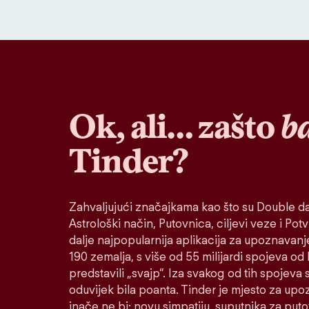
Ok, ali… zašto
b
Tinder?
Zahvaljujući značajkama kao što su Double da
Astrološki način, Putovnica, ciljevi veze i Potvr
dalje najpopularnija aplikacija za upoznavanj
190 zemalja, s više od 55 milijardi spojeva od
predstavili „svajp“. Iza svakog od tih spojeva s
oduvijek bila poanta. Tinder je mjesto za up
inače ne bi: novu simpatiju, suputnika za put