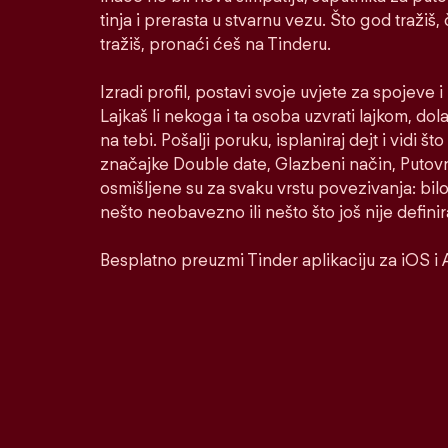
tinja i prerasta u stvarnu vezu. Što god tražiš,
tražiš, pronaći ćeš na Tinderu.
Izradi profil, postavi svoje uvjete za spojeve 
Lajkaš li nekoga i ta osoba uzvrati lajkom, dol
na tebi. Pošalji poruku, isplaniraj dejt i vidi š
značajke Double date, Glazbeni način, Putovni
osmišljene su za svaku vrstu povezivanja: bilo
nešto neobavezno ili nešto što još nije defini
Besplatno preuzmi Tinder aplikaciju za iOS i 