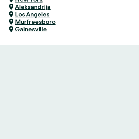
Aleksandrija
Los Angeles
Murfreesboro
Gainesville