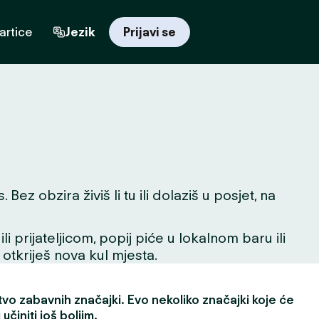
artice
Jezik
Prijavi se
ez obzira živiš li tu ili dolaziš u posjet, na
 prijateljicom, popij piće u lokalnom baru ili
 otkriješ nova kul mjesta.
vo zabavnih značajki. Evo nekoliko značajki koje će
učiniti još boljim.