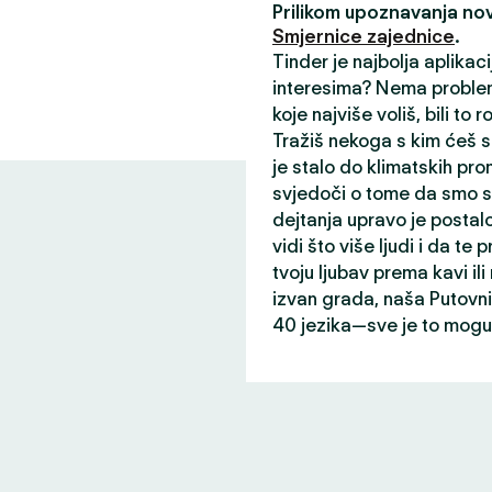
Prilikom upoznavanja nov
Smjernice zajednice
.
Tinder je najbolja aplikac
interesima? Nema problem
koje najviše voliš, bili to r
Tražiš nekoga s kim ćeš s
je stalo do klimatskih prom
svjedoči o tome da smo st
dejtanja upravo je postalo
vidi što više ljudi i da te p
tvoju ljubav prema kavi il
izvan grada, naša Putovni
40 jezika—sve je to mogu