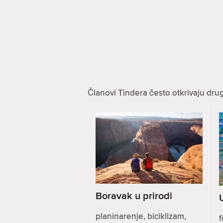
Članovi Tindera često otkrivaju dru
Boravak u prirodi
planinarenje, biciklizam,
f