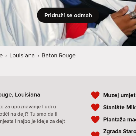
Pridruži se odmah
e
›
Louisiana
›
Baton Rouge
ouge, Louisiana
Muzej umjet
to za upoznavanje ljudi u
Stanište Mik
otići na dejt? Tu smo da ti
Plantaža ma
sta i najbolje ideje za dejt
Zgrada Star