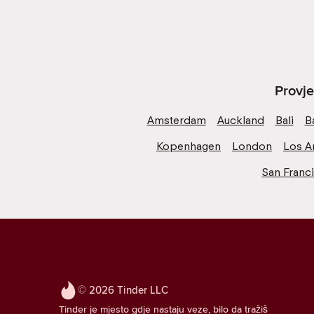
Provje
Amsterdam
Auckland
Bali
B
Kopenhagen
London
Los A
San Franc
© 2026 Tinder LLC
Tinder je mjesto gdje nastaju veze, bilo da tražiš