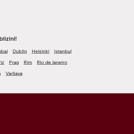
lizini!
bai
Dublin
Helsinki
Istanbul
iz
Prag
Rim
Rio de Janeiro
o
Varšava