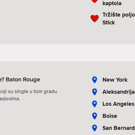
kaptola
Tržište polj
Stick
gle? Baton Rouge
New York
Aleksandrija
oji su single u tom gradu
radovima.
Los Angeles
Boise
San Bernard