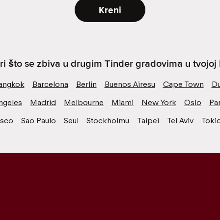
Kreni
ri što se zbiva u drugim Tinder gradovima u tvojoj b
angkok
Barcelona
Berlin
Buenos Airesu
Cape Town
Du
ngeles
Madrid
Melbourne
Miami
New York
Oslo
Par
isco
Sao Paulo
Seul
Stockholmu
Taipei
Tel Aviv
Toki