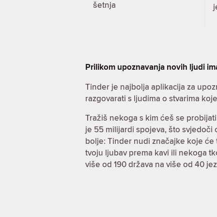
šetnja
j
Prilikom upoznavanja novih ljudi i
Tinder je najbolja aplikacija za up
razgovarati s ljudima o stvarima koje n
Tražiš nekoga s kim ćeš se probijati
je 55 milijardi spojeva, što svjedoč
bolje: Tinder nudi značajke koje će ti 
tvoju ljubav prema kavi ili nekoga t
više od 190 država na više od 40 j