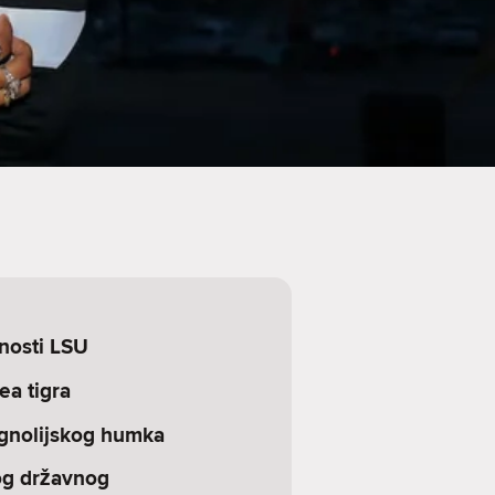
nosti LSU
ea tigra
gnolijskog humka
og državnog