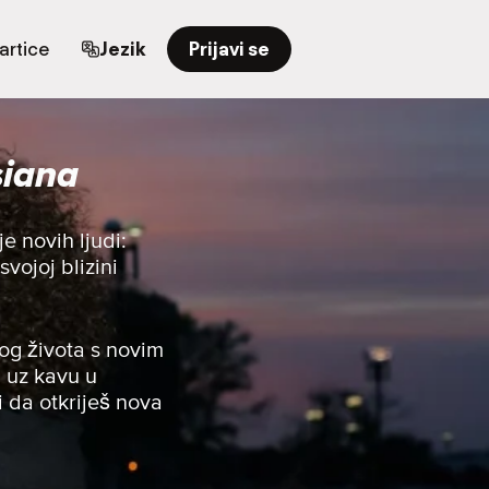
artice
Jezik
Prijavi se
siana
e novih ljudi:
svojoj blizini
og života s novim
u uz kavu u
i da otkriješ nova