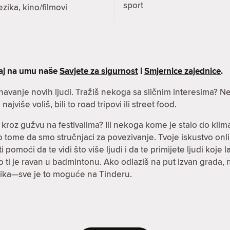
sport
ezika, kino/filmovi
maj na umu naše
Savjete za sigurnost
i
Smjernice zajednice
.
oznavanje novih ljudi. Tražiš nekoga sa sličnim interesima
ajviše voliš, bili to road tripovi ili street food.
 kroz gužvu na festivalima? Ili nekoga kome je stalo do klima
i o tome da smo stručnjaci za povezivanje. Tvoje iskustvo onl
pomoći da te vidi što više ljudi i da te primijete ljudi koje la
ko ti je ravan u badmintonu. Ako odlaziš na put izvan grada,
ezika—sve je to moguće na Tinderu.