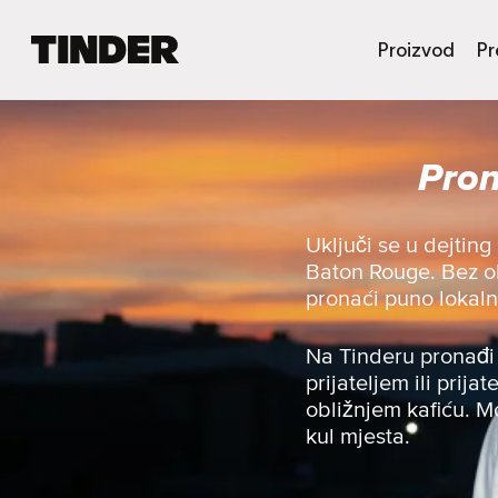
T
Proizvod
Pr
i
n
d
e
Pron
r
n
a
s
Uključi se u dejtin
l
Baton Rouge. Bez obzi
o
pronaći puno lokaln
v
n
i
Na Tinderu pronađi 
c
prijateljem ili prija
a
obližnjem kafiću. Mo
kul mjesta.