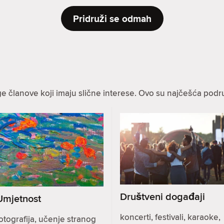
Pridruži se odmah
ge članove koji imaju slične interese. Ovo su najčešća podru
Društveni događaji
Umjetnost
koncerti, festivali, karaoke,
otografija, učenje stranog