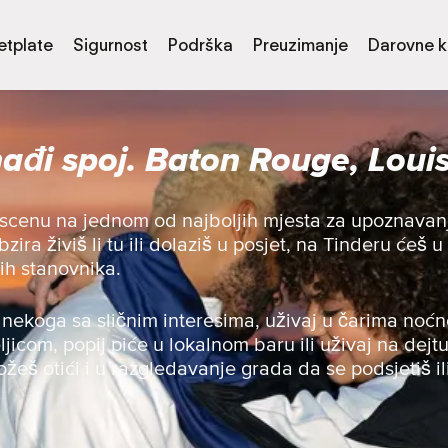
etplate
Sigurnost
Podrška
Preuzimanje
Darovne k
ađi spoj. Baton Rouge, Loui
g scenu na jednom od najboljih mjesta za upoznavanj
ra živiš li tu ili dolaziš u posjet, na Tinderu ćeš u 
ih stanovnika.
nekoga sa sličnim interesima, uživaj u čarima noćn
teljicom, popij piće u lokalnom baru ili uživaj na dejt
žeš otići i u razgledavanje grada da se podsjetiš il