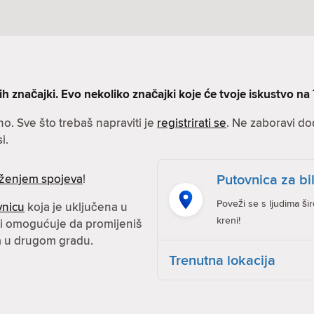
značajki. Evo nekoliko značajki koje će tvoje iskustvo na T
no. Sve što trebaš napraviti je
registrirati se
. Ne zaboravi dod
i.
Putovnica za bil
ženjem spojeva
!
Poveži se s ljudima ši
vnicu
koja je uključena u
kreni!
 ti omogućuje da promijeniš
ma u drugom gradu.
Trenutna lokacija