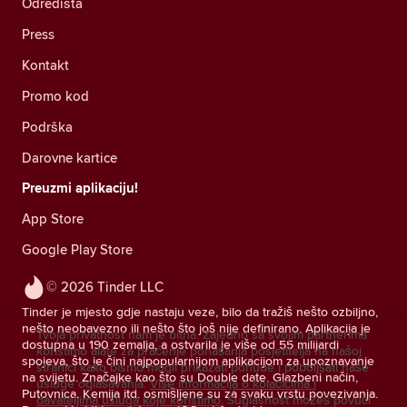
Odredišta
Press
Kontakt
Promo kod
Podrška
Darovne kartice
Preuzmi aplikaciju!
App Store
Google Play Store
© 2026 Tinder LLC
Tinder je mjesto gdje nastaju veze, bilo da tražiš nešto ozbiljno,
nešto neobavezno ili nešto što još nije definirano. Aplikacija je
Tvoja privatnost nam je bitna. Zajedno sa svojim partnerima
dostupna u 190 zemalja, a ostvarila je više od 55 milijardi
koristimo alate za praćenje ponašanja posjetitelja na našoj
spojeva, što je čini najpopularnijom aplikacijom za upoznavanje
stranici kako bismo mogli prikazati ponude i poboljšati naše
na svijetu. Značajke kao što su Double date, Glazbeni način,
usluge oglašavanja.
Više informacija o kolačićima i
Putovnica, Kemija itd. osmišljene su za svaku vrstu povezivanja.
davateljima usluga koje koristimo.
Suglasnost možeš povući