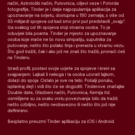
način, Astrološki način, Putovnica, ciljevi veze i Potvrda
fotografije, Tinder je i dalje najpopularnija aplikacija za
upoznavanje na svijetu, dostupna u 190 zemalja, s više od
55 milijardi spojeva od kad smo prvi put predstavili „svajp“.
Iza svakog od tih spojeva stoji stvarna osoba. To je
oduvijek bila poanta. Tinder je mjesto za upoznavanje
osoba koje inače ne bi: novu simpatiju, suputnika za
putovanje, nešto što polako tinja i prerasta u stvarnu vezu.
Što god tražiš, čak i ako još ne znaš što tražiš, pronaći ćeš
na Tinderu.
Izradi profil, postavi svoje uvjete za spojeve i kreni sa
svajpanjem. Lajkaš li nekoga i ta osoba uzvrati lajkom,
dolazi do spoja. Ostalo je sve na tebi. Pošalji poruku,
isplaniraj dejt i vidi što će se dogoditi. Tinderove značajke
Double date, Glazbeni način, Putovnica, Kemija itd.
osmišljene su za svaku vrstu povezivanja: bilo da tražiš
nešto ozbiljno, nešto neobavezno ili nešto što još nije
definirano.
Besplatno preuzmi Tinder aplikaciju za iOS i Android.