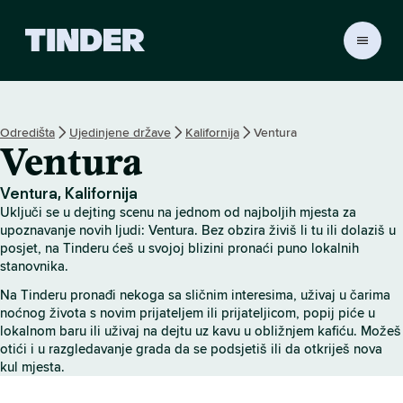
T
i
n
d
e
Odredišta
Ujedinjene države
Kalifornija
Ventura
r
Ventura
n
a
s
Ventura, Kalifornija
l
Uključi se u dejting scenu na jednom od najboljih mjesta za
o
upoznavanje novih ljudi: Ventura. Bez obzira živiš li tu ili dolaziš u
v
posjet, na Tinderu ćeš u svojoj blizini pronaći puno lokalnih
stanovnika.
n
i
Na Tinderu pronađi nekoga sa sličnim interesima, uživaj u čarima
c
noćnog života s novim prijateljem ili prijateljicom, popij piće u
a
lokalnom baru ili uživaj na dejtu uz kavu u obližnjem kafiću. Možeš
otići i u razgledavanje grada da se podsjetiš ili da otkriješ nova
kul mjesta.