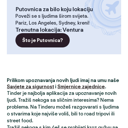
Putovnica za bilo koju lokaciju
Poveži se s ljudima širom svijeta.
Pariz, Los Angeles, Sydney, kreni!
Trenutna lokacija
:
Ventura
Što je Putovnica?
Prilikom upoznavanja novih ljudi imaj na umu naše
Savjete za sigurnost
i
Smjernice zajednice
.
Tinder je najbolja aplikacija za upoznavanje novih
ljudi. Tražiš nekoga sa sličnim interesima? Nema
problema. Na Tinderu možeš razgovarati s ljudima
o stvarima koje najviše voliš, bili to road tripovi ili
street food.
Tražiš nekoga s kim ćeš se probijati kroz gužvu na