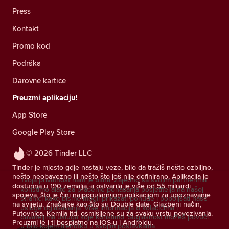
Press
Kontakt
Promo kod
Podrška
Darovne kartice
Preuzmi aplikaciju!
App Store
Google Play Store
© 2026 Tinder LLC
Tinder je mjesto gdje nastaju veze, bilo da tražiš nešto ozbiljno,
nešto neobavezno ili nešto što još nije definirano. Aplikacija je
Tvoja privatnost nam je bitna. Zajedno sa svojim partnerima
dostupna u 190 zemalja, a ostvarila je više od 55 milijardi
koristimo alate za praćenje ponašanja posjetitelja na našoj
spojeva, što je čini najpopularnijom aplikacijom za upoznavanje
stranici kako bismo mogli prikazati ponude i poboljšati naše
na svijetu. Značajke kao što su Double date, Glazbeni način,
usluge oglašavanja.
Više informacija o kolačićima i
Putovnica, Kemija itd. osmišljene su za svaku vrstu povezivanja.
davateljima usluga koje koristimo.
Suglasnost možeš povući
Preuzmi je i ti besplatno na iOS-u i Androidu.
u bilo kojem trenutku u svojim postavkama.