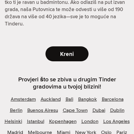
tko ti je ravan u badmintonu. Ako odlaziš na put izvan
grada, naša Putovnica te može odvesti u više od 190
država na više od 40 jezika—sve je to moguće na
Tinderu.
Kreni
Provjeri što se zbiva u drugim Tinder
gradovima u tvojoj blizini!
Amsterdam
Auckland
Bali
Bangkok
Barcelona
Berlin
Buenos Airesu
Cape Town
Dubai
Dublin
Helsinki
Istanbul
Kopenhagen
London
Los Angeles
Madrid
Melbourne
Miami
New York
Oslo
Pariz