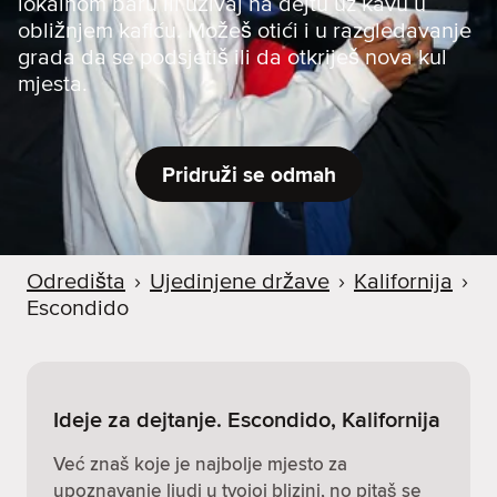
lokalnom baru ili uživaj na dejtu uz kavu u
obližnjem kafiću. Možeš otići i u razgledavanje
grada da se podsjetiš ili da otkriješ nova kul
mjesta.
Pridruži se odmah
Odredišta
›
Ujedinjene države
›
Kalifornija
›
Escondido
Ideje za dejtanje. Escondido, Kalifornija
Već znaš koje je najbolje mjesto za
upoznavanje ljudi u tvojoj blizini, no pitaš se