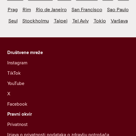
Prag
Rim
Rio de Janeiro
San Francisco
Sao Paulo
Seul
Stockholmu
Taipei
Tel Aviv
Tokio
Varšava
Društvene mreže
Instagram
TikTok
YouTube
X
Facebook
Pravni okvir
Privatnost
Izjava o privatnosti podataka o zdravlju potrošača