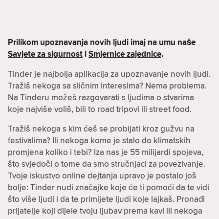
Prilikom upoznavanja novih ljudi imaj na umu naše
Savjete za sigurnost
i
Smjernice zajednice
.
Tinder je najbolja aplikacija za upoznavanje novih ljudi.
Tražiš nekoga sa sličnim interesima? Nema problema.
Na Tinderu možeš razgovarati s ljudima o stvarima
koje najviše voliš, bili to road tripovi ili street food.
Tražiš nekoga s kim ćeš se probijati kroz gužvu na
festivalima? Ili nekoga kome je stalo do klimatskih
promjena koliko i tebi? Iza nas je 55 milijardi spojeva,
što svjedoči o tome da smo stručnjaci za povezivanje.
Tvoje iskustvo online dejtanja upravo je postalo još
bolje: Tinder nudi značajke koje će ti pomoći da te vidi
što više ljudi i da te primijete ljudi koje lajkaš. Pronađi
prijatelje koji dijele tvoju ljubav prema kavi ili nekoga