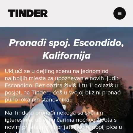
T
i
n
d
e
Pronađi spoj. Escondido,
r
n
Kalifornija
a
s
l
Uključi se u dejting scenu na jednom od
o
najboljih mjesta za upoznavanje novih ljudi:
v
Escondido. Bez obzira živiš li tu ili dolaziš u
n
posjet, na Tinderu ćeš u svojoj blizini pronaći
i
puno lokalnih stanovnika.
c
a
Na Tinderu pronađi nekoga sa sličnim
interesima, uživaj u čarima noćnog života s
novim prijateljem ili prijateljicom, popij piće u