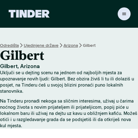
T
i
n
d
e
Odredišta
Ujedinjene države
Arizona
Gilbert
r
Gilbert
n
a
s
Gilbert, Arizona
l
Uključi se u dejting scenu na jednom od najboljih mjesta za
o
upoznavanje novih ljudi: Gilbert. Bez obzira živiš li tu ili dolaziš u
v
posjet, na Tinderu ćeš u svojoj blizini pronaći puno lokalnih
stanovnika.
n
i
Na Tinderu pronađi nekoga sa sličnim interesima, uživaj u čarima
c
noćnog života s novim prijateljem ili prijateljicom, popij piće u
a
lokalnom baru ili uživaj na dejtu uz kavu u obližnjem kafiću. Možeš
otići i u razgledavanje grada da se podsjetiš ili da otkriješ nova
kul mjesta.