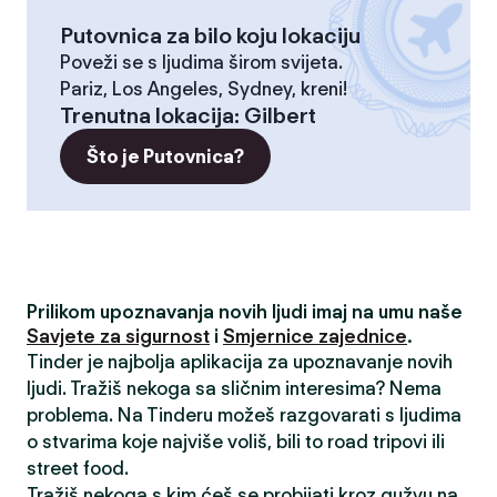
Putovnica za bilo koju lokaciju
Poveži se s ljudima širom svijeta.
Pariz, Los Angeles, Sydney, kreni!
Trenutna lokacija
:
Gilbert
Što je Putovnica?
Prilikom upoznavanja novih ljudi imaj na umu naše
Savjete za sigurnost
i
Smjernice zajednice
.
Tinder je najbolja aplikacija za upoznavanje novih
ljudi. Tražiš nekoga sa sličnim interesima? Nema
problema. Na Tinderu možeš razgovarati s ljudima
o stvarima koje najviše voliš, bili to road tripovi ili
street food.
Tražiš nekoga s kim ćeš se probijati kroz gužvu na