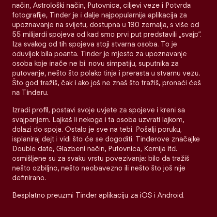
način, Astrološki način, Putovnica, ciljevi veze i Potvrda
fotografije, Tinder je i dalje najpopularnija aplikacija za
upoznavanje na svijetu, dostupna u 190 zemalja, s više od
55 milijardi spojeva od kad smo prvi put predstavili „svajp“.
Iza svakog od tih spojeva stoji stvarna osoba. To je
oduvijek bila poanta. Tinder je mjesto za upoznavanje
osoba koje inače ne bi: novu simpatiju, suputnika za
putovanje, nešto što polako tinja i prerasta u stvarnu vezu.
Što god tražiš, čak i ako još ne znaš što tražiš, pronaći ćeš
na Tinderu.
Izradi profil, postavi svoje uvjete za spojeve i kreni sa
svajpanjem. Lajkaš li nekoga i ta osoba uzvrati lajkom,
dolazi do spoja. Ostalo je sve na tebi. Pošalji poruku,
isplaniraj dejt i vidi što će se dogoditi. Tinderove značajke
Double date, Glazbeni način, Putovnica, Kemija itd.
osmišljene su za svaku vrstu povezivanja: bilo da tražiš
nešto ozbiljno, nešto neobavezno ili nešto što još nije
definirano.
Besplatno preuzmi Tinder aplikaciju za iOS i Android.