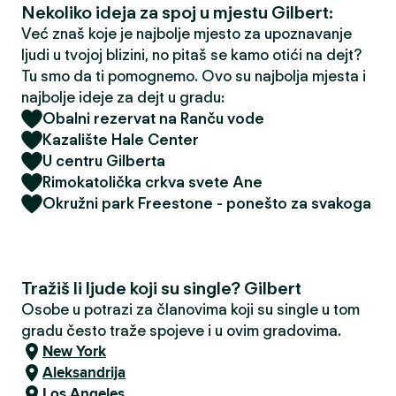
Nekoliko ideja za spoj u mjestu Gilbert:
Već znaš koje je najbolje mjesto za upoznavanje
ljudi u tvojoj blizini, no pitaš se kamo otići na dejt?
Tu smo da ti pomognemo. Ovo su najbolja mjesta i
najbolje ideje za dejt u gradu:
Obalni rezervat na Ranču vode
Kazalište Hale Center
U centru Gilberta
Rimokatolička crkva svete Ane
Okružni park Freestone - ponešto za svakoga
Tražiš li ljude koji su single? Gilbert
Osobe u potrazi za članovima koji su single u tom
gradu često traže spojeve i u ovim gradovima.
New York
Aleksandrija
Los Angeles