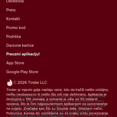
Odredišta
Press
Kontakt
Promo kod
Podrška
Darovne kartice
Preuzmi aplikaciju!
App Store
Google Play Store
© 2026 Tinder LLC
Tinder je mjesto gdje nastaju veze, bilo da tražiš nešto ozbiljno,
nešto neobavezno ili nešto što još nije definirano. Aplikacija je
Tvoja privatnost nam je bitna. Zajedno sa svojim partnerima
dostupna u 190 zemalja, a ostvarila je više od 55 milijardi
koristimo alate za praćenje ponašanja posjetitelja na našoj
spojeva, što je čini najpopularnijom aplikacijom za upoznavanje
stranici kako bismo mogli prikazati ponude i poboljšati naše
na svijetu. Značajke kao što su Double date, Glazbeni način,
usluge oglašavanja.
Više informacija o kolačićima i
Putovnica, Kemija itd. osmišljene su za svaku vrstu povezivanja.
davateljima usluga koje koristimo.
Suglasnost možeš povući