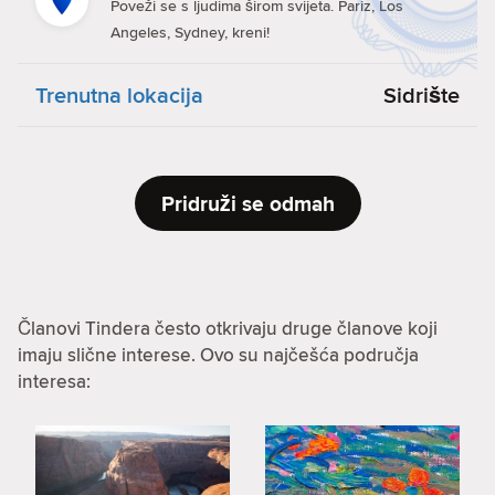
Poveži se s ljudima širom svijeta. Pariz, Los
Angeles, Sydney, kreni!
Trenutna lokacija
Sidrište
Pridruži se odmah
Članovi Tindera često otkrivaju druge članove koji
imaju slične interese. Ovo su najčešća područja
interesa: