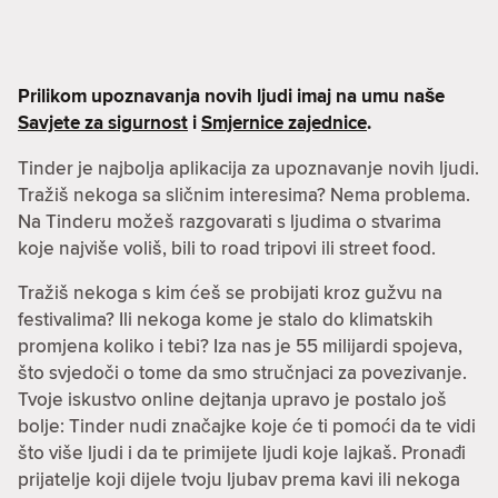
Prilikom upoznavanja novih ljudi imaj na umu naše
Savjete za sigurnost
i
Smjernice zajednice
.
Tinder je najbolja aplikacija za upoznavanje novih ljudi.
Tražiš nekoga sa sličnim interesima? Nema problema.
Na Tinderu možeš razgovarati s ljudima o stvarima
koje najviše voliš, bili to road tripovi ili street food.
Tražiš nekoga s kim ćeš se probijati kroz gužvu na
festivalima? Ili nekoga kome je stalo do klimatskih
promjena koliko i tebi? Iza nas je 55 milijardi spojeva,
što svjedoči o tome da smo stručnjaci za povezivanje.
Tvoje iskustvo online dejtanja upravo je postalo još
bolje: Tinder nudi značajke koje će ti pomoći da te vidi
što više ljudi i da te primijete ljudi koje lajkaš. Pronađi
prijatelje koji dijele tvoju ljubav prema kavi ili nekoga