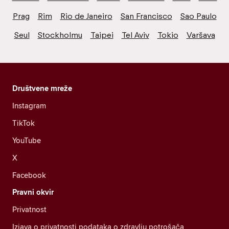
Prag
Rim
Rio de Janeiro
San Francisco
Sao Paulo
Seul
Stockholmu
Taipei
Tel Aviv
Tokio
Varšava
Društvene mreže
Instagram
TikTok
YouTube
X
Facebook
Pravni okvir
Privatnost
Izjava o privatnosti podataka o zdravlju potrošača