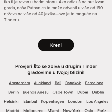
tko ti je ravan u badmintonu. Ako odlaziš na put izvan
grada, naša Putovnica te može odvesti u više od 190
država na više od 40 jezika—sve je to moguće na
Tinderu.
Kreni
Provjeri što se zbiva u drugim Tinder
gradovima u tvojoj blizini!
Amsterdam
Auckland
Bali
Bangkok
Barcelona
Berlin
Buenos Airesu
Cape Town
Dubai
Dublin
Helsinki
Istanbul
Kopenhagen
London
Los Angeles
Madrid
Melbourne
Miami
New York
Oslo
Pariz