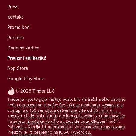
Press
Kontakt
Promo kod
Podrška
Darovne kartice
Preuzmi aplikaciju!
App Store
Google Play Store
© 2026 Tinder LLC
Tinder je mjesto gdje nastaju veze, bilo da tražiš nešto ozbiljno,
nešto neobavezno ili nešto što još nije definirano. Aplikacija je
Tvoja privatnost nam je bitna. Zajedno sa svojim partnerima
dostupna u 190 zemalja, a ostvarila je više od 55 milijardi
koristimo alate za praćenje ponašanja posjetitelja na našoj
spojeva, što je čini najpopularnijom aplikacijom za upoznavanje
stranici kako bismo mogli prikazati ponude i poboljšati naše
na svijetu. Značajke kao što su Double date, Glazbeni način,
usluge oglašavanja.
Više informacija o kolačićima i
Putovnica, Kemija itd. osmišljene su za svaku vrstu povezivanja.
davateljima usluga koje koristimo.
Suglasnost možeš povući
Preuzmi je i ti besplatno na iOS-u i Androidu.
u bilo kojem trenutku u svojim postavkama.