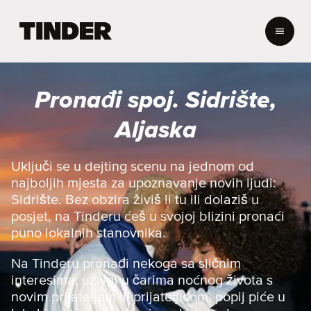
T
i
n
d
e
Pronađi spoj. Sidrište,
r
n
Aljaska
a
s
l
Uključi se u dejting scenu na jednom od
o
najboljih mjesta za upoznavanje novih ljudi:
v
Sidrište. Bez obzira živiš li tu ili dolaziš u
n
posjet, na Tinderu ćeš u svojoj blizini pronaći
i
puno lokalnih stanovnika.
c
a
Na Tinderu pronađi nekoga sa sličnim
interesima, uživaj u čarima noćnog života s
novim prijateljem ili prijateljicom, popij piće u