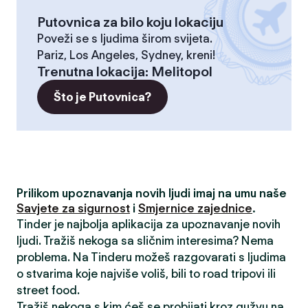
Putovnica za bilo koju lokaciju
Poveži se s ljudima širom svijeta.
Pariz, Los Angeles, Sydney, kreni!
Trenutna lokacija
:
Melitopol
Što je Putovnica?
Prilikom upoznavanja novih ljudi imaj na umu naše
Savjete za sigurnost
i
Smjernice zajednice
.
Tinder je najbolja aplikacija za upoznavanje novih
ljudi. Tražiš nekoga sa sličnim interesima? Nema
problema. Na Tinderu možeš razgovarati s ljudima
o stvarima koje najviše voliš, bili to road tripovi ili
street food.
Tražiš nekoga s kim ćeš se probijati kroz gužvu na