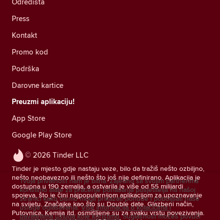
Odredišta
Press
Kontakt
Promo kod
Podrška
Darovne kartice
Preuzmi aplikaciju!
App Store
Google Play Store
© 2026 Tinder LLC
Tinder je mjesto gdje nastaju veze, bilo da tražiš nešto ozbiljno,
nešto neobavezno ili nešto što još nije definirano. Aplikacija je
Tvoja privatnost nam je bitna. Zajedno sa svojim partnerima
dostupna u 190 zemalja, a ostvarila je više od 55 milijardi
koristimo alate za praćenje ponašanja posjetitelja na našoj
spojeva, što je čini najpopularnijom aplikacijom za upoznavanje
stranici kako bismo mogli prikazati ponude i poboljšati naše
na svijetu. Značajke kao što su Double date, Glazbeni način,
usluge oglašavanja.
Više informacija o kolačićima i
Putovnica, Kemija itd. osmišljene su za svaku vrstu povezivanja.
davateljima usluga koje koristimo.
Suglasnost možeš povući