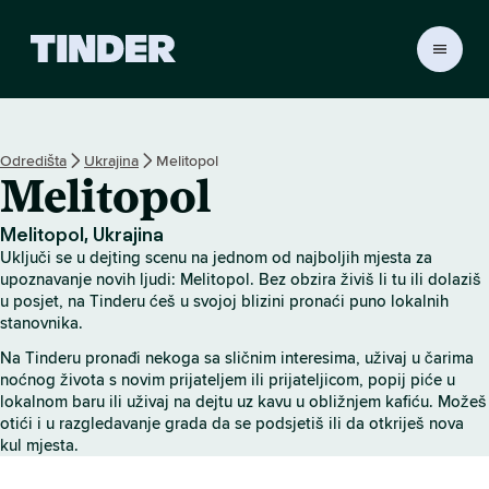
T
i
n
d
e
Odredišta
Ukrajina
Melitopol
r
Melitopol
n
a
s
Melitopol, Ukrajina
l
Uključi se u dejting scenu na jednom od najboljih mjesta za
o
upoznavanje novih ljudi: Melitopol. Bez obzira živiš li tu ili dolaziš
v
u posjet, na Tinderu ćeš u svojoj blizini pronaći puno lokalnih
stanovnika.
n
i
Na Tinderu pronađi nekoga sa sličnim interesima, uživaj u čarima
c
noćnog života s novim prijateljem ili prijateljicom, popij piće u
a
lokalnom baru ili uživaj na dejtu uz kavu u obližnjem kafiću. Možeš
otići i u razgledavanje grada da se podsjetiš ili da otkriješ nova
kul mjesta.