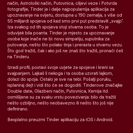
način, Astrološki način, Putovnica, ciljevi veze i Potvrda
fotografije, Tinder je i dalje najpopularnija aplikacija za
upoznavanje na svijetu, dostupna u 190 zemalja, s više od
55 milijardi spojeva od kad smo prvi put predstavili „svajp“.
Iza svakog od tih spojeva stoji stvarna osoba. To je
oduvijek bila poanta. Tinder je mjesto za upoznavanje
osoba koje inače ne bi: novu simpatiju, suputnika za
putovanje, nešto što polako tinja i prerasta u stvarnu vezu.
Što god tražiš, čak i ako još ne znaš što tražiš, pronaći ćeš
na Tinderu.
Izradi profil, postavi svoje uvjete za spojeve i kreni sa
svajpanjem. Lajkaš li nekoga i ta osoba uzvrati lajkom,
dolazi do spoja. Ostalo je sve na tebi. Pošalji poruku,
isplaniraj dejt i vidi što će se dogoditi. Tinderove značajke
Double date, Glazbeni način, Putovnica, Kemija itd.
osmišljene su za svaku vrstu povezivanja: bilo da tražiš
nešto ozbiljno, nešto neobavezno ili nešto što još nije
definirano.
Besplatno preuzmi Tinder aplikaciju za iOS i Android.