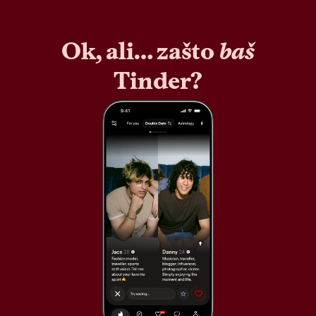
Ok, ali… zašto
baš
Tinder?