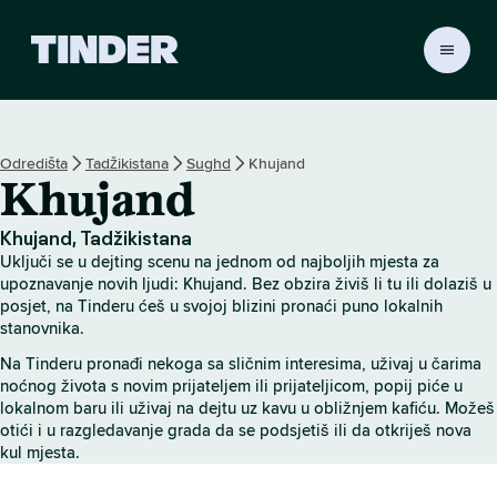
T
i
n
d
e
Odredišta
Tadžikistana
Sughd
Khujand
r
Khujand
n
a
s
Khujand, Tadžikistana
l
Uključi se u dejting scenu na jednom od najboljih mjesta za
o
upoznavanje novih ljudi: Khujand. Bez obzira živiš li tu ili dolaziš u
v
posjet, na Tinderu ćeš u svojoj blizini pronaći puno lokalnih
stanovnika.
n
i
Na Tinderu pronađi nekoga sa sličnim interesima, uživaj u čarima
c
noćnog života s novim prijateljem ili prijateljicom, popij piće u
a
lokalnom baru ili uživaj na dejtu uz kavu u obližnjem kafiću. Možeš
otići i u razgledavanje grada da se podsjetiš ili da otkriješ nova
kul mjesta.