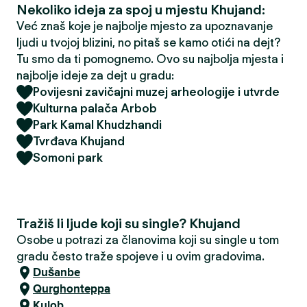
Nekoliko ideja za spoj u mjestu Khujand:
Već znaš koje je najbolje mjesto za upoznavanje
ljudi u tvojoj blizini, no pitaš se kamo otići na dejt?
Tu smo da ti pomognemo. Ovo su najbolja mjesta i
najbolje ideje za dejt u gradu:
Povijesni zavičajni muzej arheologije i utvrde
Kulturna palača Arbob
Park Kamal Khudzhandi
Tvrđava Khujand
Somoni park
Tražiš li ljude koji su single? Khujand
Osobe u potrazi za članovima koji su single u tom
gradu često traže spojeve i u ovim gradovima.
Dušanbe
Qurghonteppa
Kulob