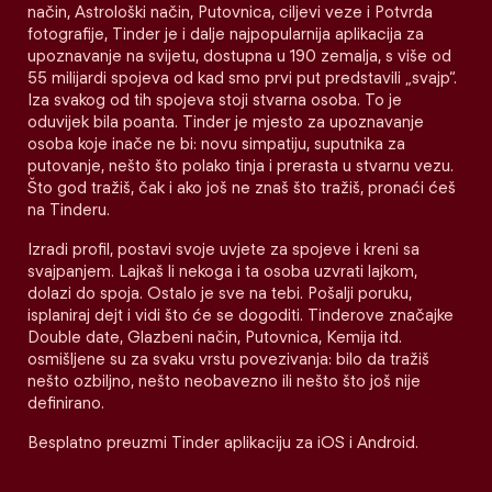
način, Astrološki način, Putovnica, ciljevi veze i Potvrda
fotografije, Tinder je i dalje najpopularnija aplikacija za
upoznavanje na svijetu, dostupna u 190 zemalja, s više od
55 milijardi spojeva od kad smo prvi put predstavili „svajp“.
Iza svakog od tih spojeva stoji stvarna osoba. To je
oduvijek bila poanta. Tinder je mjesto za upoznavanje
osoba koje inače ne bi: novu simpatiju, suputnika za
putovanje, nešto što polako tinja i prerasta u stvarnu vezu.
Što god tražiš, čak i ako još ne znaš što tražiš, pronaći ćeš
na Tinderu.
Izradi profil, postavi svoje uvjete za spojeve i kreni sa
svajpanjem. Lajkaš li nekoga i ta osoba uzvrati lajkom,
dolazi do spoja. Ostalo je sve na tebi. Pošalji poruku,
isplaniraj dejt i vidi što će se dogoditi. Tinderove značajke
Double date, Glazbeni način, Putovnica, Kemija itd.
osmišljene su za svaku vrstu povezivanja: bilo da tražiš
nešto ozbiljno, nešto neobavezno ili nešto što još nije
definirano.
Besplatno preuzmi Tinder aplikaciju za iOS i Android.