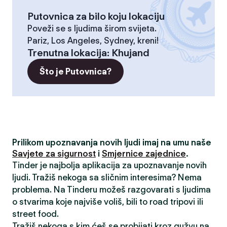
Putovnica za bilo koju lokaciju
Poveži se s ljudima širom svijeta.
Pariz, Los Angeles, Sydney, kreni!
Trenutna lokacija
:
Khujand
Što je Putovnica?
Prilikom upoznavanja novih ljudi imaj na umu naše
Savjete za sigurnost
i
Smjernice zajednice
.
Tinder je najbolja aplikacija za upoznavanje novih
ljudi. Tražiš nekoga sa sličnim interesima? Nema
problema. Na Tinderu možeš razgovarati s ljudima
o stvarima koje najviše voliš, bili to road tripovi ili
street food.
Tražiš nekoga s kim ćeš se probijati kroz gužvu na