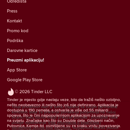
Odredišta
Press
Kontakt
Promo kod
Podrška
Darovne kartice
Preuzmi aplikaciju!
App Store
Google Play Store
© 2026 Tinder LLC
Tinder je mjesto gdje nastaju veze, bilo da tražiš nešto ozbiljno,
nešto neobavezno ili nešto što još nije definirano. Aplikacija je
Tvoja privatnost nam je bitna. Zajedno sa svojim partnerima
dostupna u 190 zemalja, a ostvarila je više od 55 milijardi
koristimo alate za praćenje ponašanja posjetitelja na našoj
spojeva, što je čini najpopularnijom aplikacijom za upoznavanje
stranici kako bismo mogli prikazati ponude i poboljšati naše
na svijetu. Značajke kao što su Double date, Glazbeni način,
usluge oglašavanja.
Više informacija o kolačićima i
Putovnica, Kemija itd. osmišljene su za svaku vrstu povezivanja.
davateljima usluga koje koristimo.
Suglasnost možeš povući