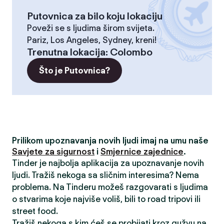
Putovnica za bilo koju lokaciju
Poveži se s ljudima širom svijeta.
Pariz, Los Angeles, Sydney, kreni!
Trenutna lokacija
:
Colombo
Što je Putovnica?
Prilikom upoznavanja novih ljudi imaj na umu naše
Savjete za sigurnost
i
Smjernice zajednice
.
Tinder je najbolja aplikacija za upoznavanje novih
ljudi. Tražiš nekoga sa sličnim interesima? Nema
problema. Na Tinderu možeš razgovarati s ljudima
o stvarima koje najviše voliš, bili to road tripovi ili
street food.
Tražiš nekoga s kim ćeš se probijati kroz gužvu na