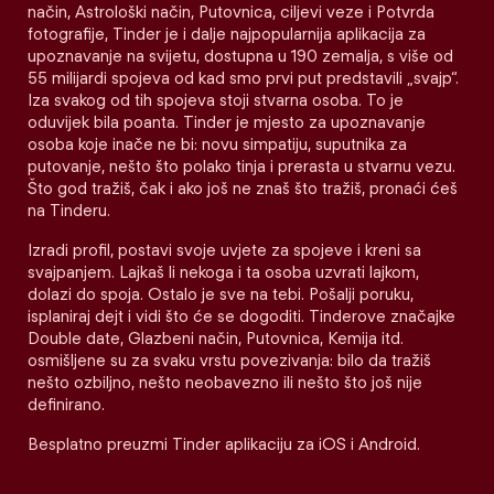
način, Astrološki način, Putovnica, ciljevi veze i Potvrda
fotografije, Tinder je i dalje najpopularnija aplikacija za
upoznavanje na svijetu, dostupna u 190 zemalja, s više od
55 milijardi spojeva od kad smo prvi put predstavili „svajp“.
Iza svakog od tih spojeva stoji stvarna osoba. To je
oduvijek bila poanta. Tinder je mjesto za upoznavanje
osoba koje inače ne bi: novu simpatiju, suputnika za
putovanje, nešto što polako tinja i prerasta u stvarnu vezu.
Što god tražiš, čak i ako još ne znaš što tražiš, pronaći ćeš
na Tinderu.
Izradi profil, postavi svoje uvjete za spojeve i kreni sa
svajpanjem. Lajkaš li nekoga i ta osoba uzvrati lajkom,
dolazi do spoja. Ostalo je sve na tebi. Pošalji poruku,
isplaniraj dejt i vidi što će se dogoditi. Tinderove značajke
Double date, Glazbeni način, Putovnica, Kemija itd.
osmišljene su za svaku vrstu povezivanja: bilo da tražiš
nešto ozbiljno, nešto neobavezno ili nešto što još nije
definirano.
Besplatno preuzmi Tinder aplikaciju za iOS i Android.