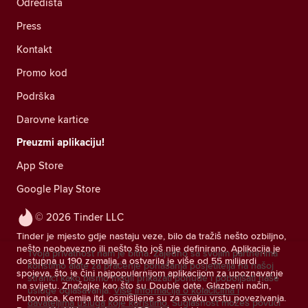
Odredišta
Press
Kontakt
Promo kod
Podrška
Darovne kartice
Preuzmi aplikaciju!
App Store
Google Play Store
© 2026 Tinder LLC
Tinder je mjesto gdje nastaju veze, bilo da tražiš nešto ozbiljno,
nešto neobavezno ili nešto što još nije definirano. Aplikacija je
Tvoja privatnost nam je bitna. Zajedno sa svojim partnerima
dostupna u 190 zemalja, a ostvarila je više od 55 milijardi
koristimo alate za praćenje ponašanja posjetitelja na našoj
spojeva, što je čini najpopularnijom aplikacijom za upoznavanje
stranici kako bismo mogli prikazati ponude i poboljšati naše
na svijetu. Značajke kao što su Double date, Glazbeni način,
usluge oglašavanja.
Više informacija o kolačićima i
Putovnica, Kemija itd. osmišljene su za svaku vrstu povezivanja.
davateljima usluga koje koristimo.
Suglasnost možeš povući