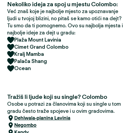
Nekoliko ideja za spoj u mjestu Colombo:
Već znaš koje je najbolje mjesto za upoznavanje
ljudi u tvojoj blizini, no pitaš se kamo otići na dejt?
Tu smo da ti pomognemo. Ovo su najbolja mjesta i
najbolje ideje za dejt u gradu:
Plaža Mount Lavinia
Cimet Grand Colombo
Kralj Mamba
Palača Shang
Ocean
Tražiš li ljude koji su single? Colombo
Osobe u potrazi za članovima koji su single u tom
gradu često traže spojeve i u ovim gradovima.
Dehiwala-planina Lavinia
Negombo
Kandy