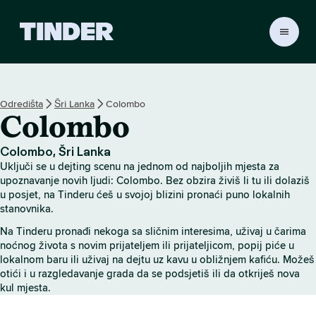
T
i
n
d
e
Odredišta
Šri Lanka
Colombo
r
Colombo
n
a
s
Colombo, Šri Lanka
l
Uključi se u dejting scenu na jednom od najboljih mjesta za
o
upoznavanje novih ljudi: Colombo. Bez obzira živiš li tu ili dolaziš
v
u posjet, na Tinderu ćeš u svojoj blizini pronaći puno lokalnih
stanovnika.
n
i
Na Tinderu pronađi nekoga sa sličnim interesima, uživaj u čarima
c
noćnog života s novim prijateljem ili prijateljicom, popij piće u
a
lokalnom baru ili uživaj na dejtu uz kavu u obližnjem kafiću. Možeš
otići i u razgledavanje grada da se podsjetiš ili da otkriješ nova
kul mjesta.