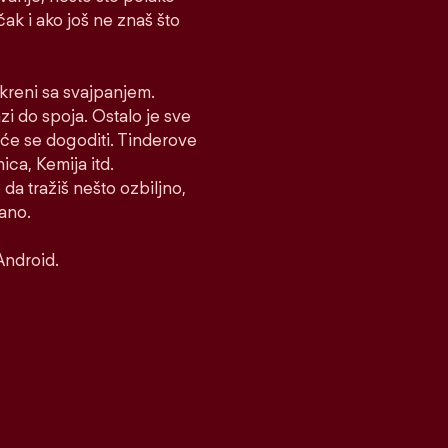
 čak i ako još ne znaš što
i kreni sa svajpanjem.
azi do spoja. Ostalo je sve
to će se dogoditi. Tinderove
ca, Kemija itd.
 da tražiš nešto ozbiljno,
rano.
Android.