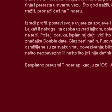
tinja i prerasta u stvarnu vezu. Što god tražiš,
tražiš, pronaći ćeš na Tinderu.
Izradi profil, postavi svoje uvjete za spojeve 
Lajkaš li nekoga i ta osoba uzvrati lajkom, dol
na tebi. Pošalji poruku, isplaniraj dejt i vidi š
značajke Double date, Glazbeni način, Putovni
osmišljene su za svaku vrstu povezivanja: bilo
nešto neobavezno ili nešto što još nije defini
Besplatno preuzmi Tinder aplikaciju za iOS i 