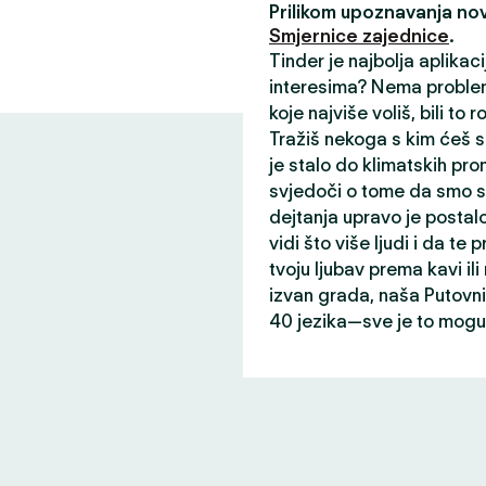
Prilikom upoznavanja nov
Smjernice zajednice
.
Tinder je najbolja aplikac
interesima? Nema problem
koje najviše voliš, bili to r
Tražiš nekoga s kim ćeš s
je stalo do klimatskih prom
svjedoči o tome da smo st
dejtanja upravo je postalo
vidi što više ljudi i da te p
tvoju ljubav prema kavi il
izvan grada, naša Putovni
40 jezika—sve je to mogu