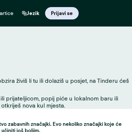
artice
Jezik
Prijavi se
ra živiš li tu ili dolaziš u posjet, na Tinderu ćeš
 prijateljicom, popij piće u lokalnom baru ili
 otkriješ nova kul mjesta.
vo zabavnih značajki. Evo nekoliko značajki koje će
učiniti još boljim.