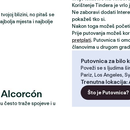
Korištenje Tindera je vrlo
Ne zaboravi dodati Interese
vojoj blizini, no pitaš se
pokažeš tko si.
jbolja mjesta i najbolje
Nakon toga možeš počet
Prije putovanja možeš kori
pretplati
. Putovnica ti om
članovima u drugom grad
Putovnica za bilo k
Poveži se s ljudima ši
Pariz, Los Angeles, Sy
Trenutna lokacija
:
e? Alcorcón
Što je Putovnica?
u često traže spojeve i u