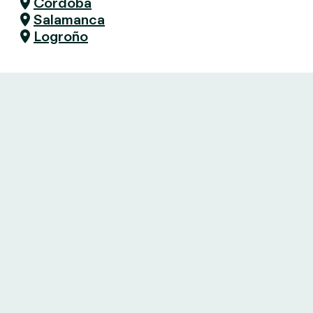
Córdoba
Salamanca
Logroño