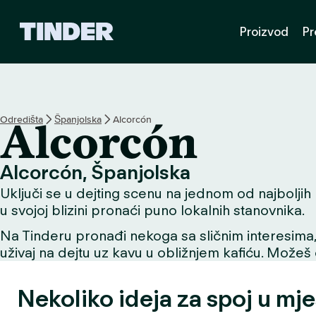
T
Proizvod
Pr
i
n
d
e
r
n
Odredišta
Španjolska
Alcorcón
Alcorcón
a
s
l
Alcorcón, Španjolska
o
Uključi se u dejting scenu na jednom od najboljih m
v
n
u svojoj blizini pronaći puno lokalnih stanovnika.
i
Na Tinderu pronađi nekoga sa sličnim interesima, už
c
uživaj na dejtu uz kavu u obližnjem kafiću. Možeš o
a
Nekoliko ideja za spoj u mje