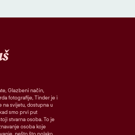
aš
te, Glazbeni način,
da fotografije, Tinder je i
e na svijetu, dostupna u
 kad smo prvi put
toji stvarna osoba. To je
oznavanje osoba koje
ovanje, nešto što polako