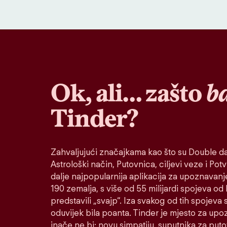
Ok, ali… zašto
b
Tinder?
Zahvaljujući značajkama kao što su Double da
Astrološki način, Putovnica, ciljevi veze i Potvr
dalje najpopularnija aplikacija za upoznavanj
190 zemalja, s više od 55 milijardi spojeva od
predstavili „svajp“. Iza svakog od tih spojeva s
oduvijek bila poanta. Tinder je mjesto za up
inače ne bi: novu simpatiju, suputnika za put