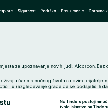
etplate
Sigurnost
Podrška
Preuzimanje
Darovne k
jesta za upoznavanje novih ljudi: Alcorcón. Bez obzi
ivaj u čarima noćnog života s novim prijateljem ili
tići i u razgledavanje grada da se podsjetiš ili da
stu
Na Tinderu postoji mnošt
tvoje iskustvo na Tinderu 