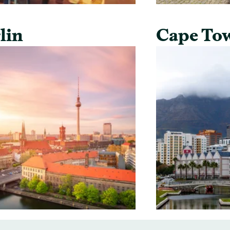
lin
Cape To