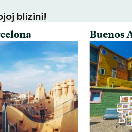
oj blizini!
celona
Buenos A