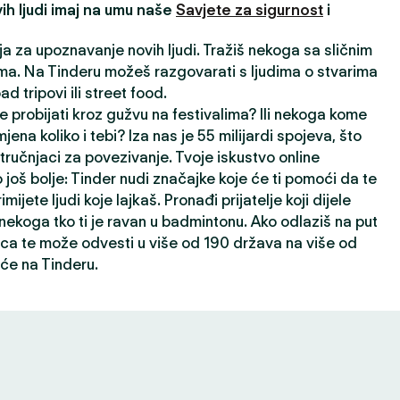
ih ljudi imaj na umu naše
Savjete za sigurnost
i
ija za upoznavanje novih ljudi. Tražiš nekoga sa sličnim
a. Na Tinderu možeš razgovarati s ljudima o stvarima
oad tripovi ili street food.
e probijati kroz gužvu na festivalima? Ili nekoga kome
jena koliko i tebi? Iza nas je 55 milijardi spojeva, što
ručnjaci za povezivanje. Tvoje iskustvo online
 još bolje: Tinder nudi značajke koje će ti pomoći da te
rimijete ljudi koje lajkaš. Pronađi prijatelje koji dijele
i nekoga tko ti je ravan u badmintonu. Ako odlaziš na put
ca te može odvesti u više od 190 država na više od
će na Tinderu.