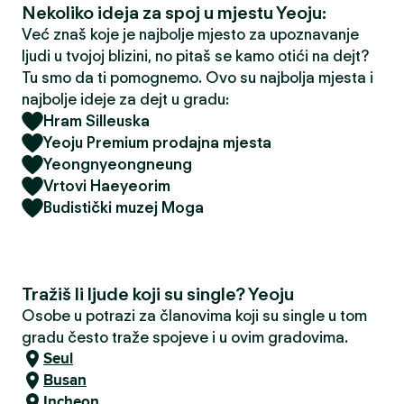
Nekoliko ideja za spoj u mjestu Yeoju:
Već znaš koje je najbolje mjesto za upoznavanje
ljudi u tvojoj blizini, no pitaš se kamo otići na dejt?
Tu smo da ti pomognemo. Ovo su najbolja mjesta i
najbolje ideje za dejt u gradu:
Hram Silleuska
Yeoju Premium prodajna mjesta
Yeongnyeongneung
Vrtovi Haeyeorim
Budistički muzej Moga
Tražiš li ljude koji su single? Yeoju
Osobe u potrazi za članovima koji su single u tom
gradu često traže spojeve i u ovim gradovima.
Seul
Busan
Incheon