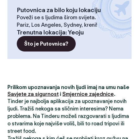
Putovnica za bilo koju lokaciju
Poveži se s ljudima širom svijeta.
Pariz, Los Angeles, Sydney, kreni!
Trenutna lokacija
:
Yeoju
Što je Putovnica?
Prilikom upoznavanja novih ljudi imaj na umu naše
Savjete za sigurnost
i
Smjernice zajednice
.
Tinder je najbolja aplikacija za upoznavanje novih
ljudi. Tražiš nekoga sa sličnim interesima? Nema
problema. Na Tinderu možeš razgovarati s ljudima
o stvarima koje najviše voliš, bili to road tripovi ili
street food.
Tražiš nekoga s kim ćeš se probijati kroz gužvu na