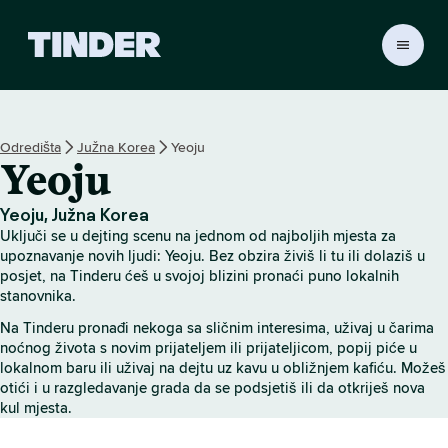
T
i
n
d
e
Odredišta
Južna Korea
Yeoju
r
Yeoju
n
a
s
Yeoju, Južna Korea
l
Uključi se u dejting scenu na jednom od najboljih mjesta za
o
upoznavanje novih ljudi: Yeoju. Bez obzira živiš li tu ili dolaziš u
v
posjet, na Tinderu ćeš u svojoj blizini pronaći puno lokalnih
stanovnika.
n
i
Na Tinderu pronađi nekoga sa sličnim interesima, uživaj u čarima
c
noćnog života s novim prijateljem ili prijateljicom, popij piće u
a
lokalnom baru ili uživaj na dejtu uz kavu u obližnjem kafiću. Možeš
otići i u razgledavanje grada da se podsjetiš ili da otkriješ nova
kul mjesta.