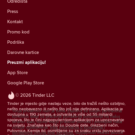
Odredišta
Press
Kontakt
Promo kod
Podrška
Darovne kartice
Preuzmi aplikaciju!
App Store
Google Play Store
© 2026 Tinder LLC
Tinder je mjesto gdje nastaju veze, bilo da tražiš nešto ozbiljno,
nešto neobavezno ili nešto što još nije definirano. Aplikacija je
Tvoja privatnost nam je bitna. Zajedno sa svojim partnerima
dostupna u 190 zemalja, a ostvarila je više od 55 milijardi
koristimo alate za praćenje ponašanja posjetitelja na našoj
spojeva, što je čini najpopularnijom aplikacijom za upoznavanje
stranici kako bismo mogli prikazati ponude i poboljšati naše
na svijetu. Značajke kao što su Double date, Glazbeni način,
usluge oglašavanja.
Više informacija o kolačićima i
Putovnica, Kemija itd. osmišljene su za svaku vrstu povezivanja.
davateljima usluga koje koristimo.
Suglasnost možeš povući