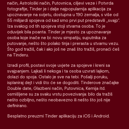
način, Astrološki način, Putovnica, ciljevi veze i Potvrda
fotografije, Tinder je i dalje najpopularnija aplikacija za
upoznavanje na svijetu, dostupna u 190 zemalja, s više od
55 milijardi spojeva od kad smo prvi put predstavili „svajp“.
Iza svakog od tih spojeva stoji stvarna osoba. To je
oduvijek bila poanta. Tinder je mjesto za upoznavanje
osoba koje inače ne bi: novu simpatiju, suputnika za
putovanje, nešto što polako tinja i prerasta u stvarnu vezu.
Što god tražiš, čak i ako još ne znaš što tražiš, pronaći ćeš
na Tinderu.
Izradi profil, postavi svoje uvjete za spojeve i kreni sa
svajpanjem. Lajkaš li nekoga i ta osoba uzvrati lajkom,
dolazi do spoja. Ostalo je sve na tebi. Pošalji poruku,
isplaniraj dejt i vidi što će se dogoditi. Tinderove značajke
Double date, Glazbeni način, Putovnica, Kemija itd.
osmišljene su za svaku vrstu povezivanja: bilo da tražiš
nešto ozbiljno, nešto neobavezno ili nešto što još nije
definirano.
Besplatno preuzmi Tinder aplikaciju za iOS i Android.