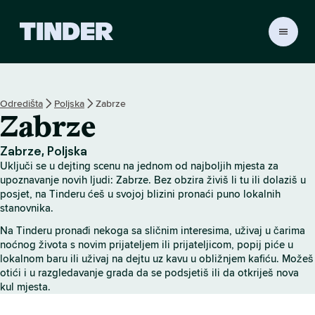
T
i
n
d
e
Odredišta
Poljska
Zabrze
r
Zabrze
n
a
s
Zabrze, Poljska
l
Uključi se u dejting scenu na jednom od najboljih mjesta za
o
upoznavanje novih ljudi: Zabrze. Bez obzira živiš li tu ili dolaziš u
v
posjet, na Tinderu ćeš u svojoj blizini pronaći puno lokalnih
stanovnika.
n
i
Na Tinderu pronađi nekoga sa sličnim interesima, uživaj u čarima
c
noćnog života s novim prijateljem ili prijateljicom, popij piće u
a
lokalnom baru ili uživaj na dejtu uz kavu u obližnjem kafiću. Možeš
otići i u razgledavanje grada da se podsjetiš ili da otkriješ nova
kul mjesta.