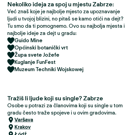
Nekoliko ideja za spoj u mjestu Zabrze:
Već znaš koje je najbolje mjesto za upoznavanje
ljudi u tvojoj blizini, no pitaš se kamo otići na dejt?
Tu smo da ti pomognemo. Ovo su najbolja mjesta i
najbolje ideje za dejt u gradu:
Guido Mine
Općinski botanički vrt
Župa svete Jožefe
Kuglanje FunFest
Muzeum Techniki Wojskowej
Tražiš li ljude koji su single? Zabrze
Osobe u potrazi za članovima koji su single u tom
gradu često traže spojeve i u ovim gradovima.
Varšava
Krakov
Łódź