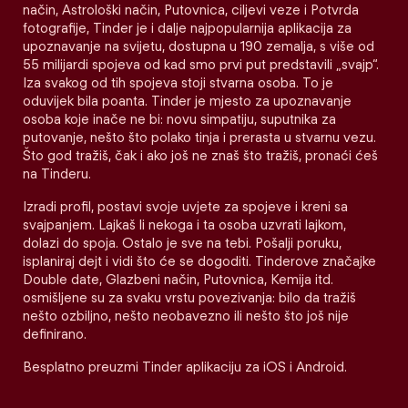
način, Astrološki način, Putovnica, ciljevi veze i Potvrda
fotografije, Tinder je i dalje najpopularnija aplikacija za
upoznavanje na svijetu, dostupna u 190 zemalja, s više od
55 milijardi spojeva od kad smo prvi put predstavili „svajp“.
Iza svakog od tih spojeva stoji stvarna osoba. To je
oduvijek bila poanta. Tinder je mjesto za upoznavanje
osoba koje inače ne bi: novu simpatiju, suputnika za
putovanje, nešto što polako tinja i prerasta u stvarnu vezu.
Što god tražiš, čak i ako još ne znaš što tražiš, pronaći ćeš
na Tinderu.
Izradi profil, postavi svoje uvjete za spojeve i kreni sa
svajpanjem. Lajkaš li nekoga i ta osoba uzvrati lajkom,
dolazi do spoja. Ostalo je sve na tebi. Pošalji poruku,
isplaniraj dejt i vidi što će se dogoditi. Tinderove značajke
Double date, Glazbeni način, Putovnica, Kemija itd.
osmišljene su za svaku vrstu povezivanja: bilo da tražiš
nešto ozbiljno, nešto neobavezno ili nešto što još nije
definirano.
Besplatno preuzmi Tinder aplikaciju za iOS i Android.