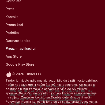
Odredišta
Press
Kontakt
Promo kod
Podrška
Darovne kartice
Preuzmi aplikaciju!
App Store
Google Play Store
© 2026 Tinder LLC
Tinder je mjesto gdje nastaju veze, bilo da tražiš nešto ozbiljno,
nešto neobavezno ili nešto što još nije definirano. Aplikacija je
Tvoja privatnost nam je bitna. Zajedno sa svojim partnerima
dostupna u 190 zemalja, a ostvarila je više od 55 milijardi
koristimo alate za praćenje ponašanja posjetitelja na našoj
spojeva, što je čini najpopularnijom aplikacijom za upoznavanje
stranici kako bismo mogli prikazati ponude i poboljšati naše
na svijetu. Značajke kao što su Double date, Glazbeni način,
usluge oglašavanja.
Više informacija o kolačićima i
Putovnica, Kemija itd. osmišljene su za svaku vrstu povezivanja.
davateljima usluga koje koristimo.
Suglasnost možeš povući