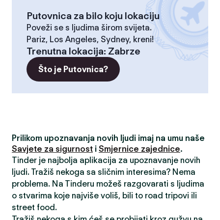
Putovnica za bilo koju lokaciju
Poveži se s ljudima širom svijeta.
Pariz, Los Angeles, Sydney, kreni!
Trenutna lokacija
:
Zabrze
Što je Putovnica?
Prilikom upoznavanja novih ljudi imaj na umu naše
Savjete za sigurnost
i
Smjernice zajednice
.
Tinder je najbolja aplikacija za upoznavanje novih
ljudi. Tražiš nekoga sa sličnim interesima? Nema
problema. Na Tinderu možeš razgovarati s ljudima
o stvarima koje najviše voliš, bili to road tripovi ili
street food.
Tražiš nekoga s kim ćeš se probijati kroz gužvu na