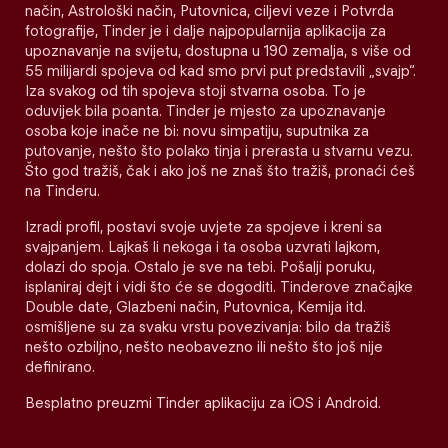
način, Astrološki način, Putovnica, ciljevi veze i Potvrda
fotografije, Tinder je i dalje najpopularnija aplikacija za
upoznavanje na svijetu, dostupna u 190 zemalja, s više od
55 milijardi spojeva od kad smo prvi put predstavili „svajp“.
Iza svakog od tih spojeva stoji stvarna osoba. To je
oduvijek bila poanta. Tinder je mjesto za upoznavanje
osoba koje inače ne bi: novu simpatiju, suputnika za
putovanje, nešto što polako tinja i prerasta u stvarnu vezu.
Što god tražiš, čak i ako još ne znaš što tražiš, pronaći ćeš
na Tinderu.
Izradi profil, postavi svoje uvjete za spojeve i kreni sa
svajpanjem. Lajkaš li nekoga i ta osoba uzvrati lajkom,
dolazi do spoja. Ostalo je sve na tebi. Pošalji poruku,
isplaniraj dejt i vidi što će se dogoditi. Tinderove značajke
Double date, Glazbeni način, Putovnica, Kemija itd.
osmišljene su za svaku vrstu povezivanja: bilo da tražiš
nešto ozbiljno, nešto neobavezno ili nešto što još nije
definirano.
Besplatno preuzmi Tinder aplikaciju za iOS i Android.