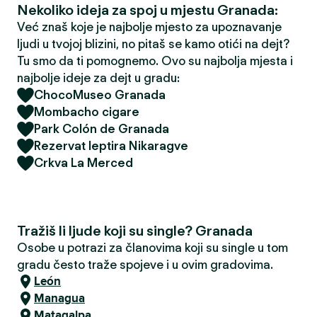
Nekoliko ideja za spoj u mjestu Granada:
Već znaš koje je najbolje mjesto za upoznavanje
ljudi u tvojoj blizini, no pitaš se kamo otići na dejt?
Tu smo da ti pomognemo. Ovo su najbolja mjesta i
najbolje ideje za dejt u gradu:
ChocoMuseo Granada
Mombacho cigare
Park Colón de Granada
Rezervat leptira Nikaragve
Crkva La Merced
Tražiš li ljude koji su single? Granada
Osobe u potrazi za članovima koji su single u tom
gradu često traže spojeve i u ovim gradovima.
León
Managua
Matagalpa