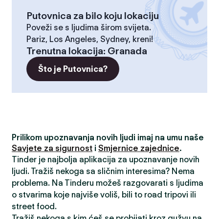
Putovnica za bilo koju lokaciju
Poveži se s ljudima širom svijeta.
Pariz, Los Angeles, Sydney, kreni!
Trenutna lokacija
:
Granada
Što je Putovnica?
Prilikom upoznavanja novih ljudi imaj na umu naše
Savjete za sigurnost
i
Smjernice zajednice
.
Tinder je najbolja aplikacija za upoznavanje novih
ljudi. Tražiš nekoga sa sličnim interesima? Nema
problema. Na Tinderu možeš razgovarati s ljudima
o stvarima koje najviše voliš, bili to road tripovi ili
street food.
Tražiš nekoga s kim ćeš se probijati kroz gužvu na