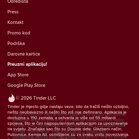
Odredišta
Press
Kontakt
Promo kod
Podrška
Darovne kartice
Preuzmi aplikaciju!
App Store
Google Play Store
© 2026 Tinder LLC
Tinder je mjesto gdje nastaju veze, bilo da tražiš nešto ozbiljno,
nešto neobavezno ili nešto što još nije definirano. Aplikacija je
Tvoja privatnost nam je bitna. Zajedno sa svojim partnerima
dostupna u 190 zemalja, a ostvarila je više od 55 milijardi
koristimo alate za praćenje ponašanja posjetitelja na našoj
spojeva, što je čini najpopularnijom aplikacijom za upoznavanje
stranici kako bismo mogli prikazati ponude i poboljšati naše
na svijetu. Značajke kao što su Double date, Glazbeni način,
usluge oglašavanja.
Više informacija o kolačićima i
Putovnica, Kemija itd. osmišljene su za svaku vrstu povezivanja.
davateljima usluga koje koristimo.
Suglasnost možeš povući