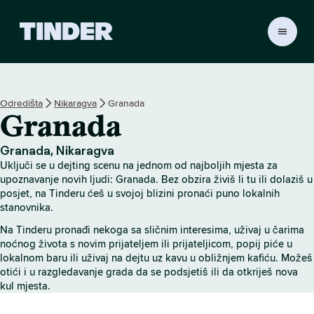
T
i
n
d
e
Odredišta
Nikaragva
Granada
r
Granada
n
a
s
Granada, Nikaragva
l
Uključi se u dejting scenu na jednom od najboljih mjesta za
o
upoznavanje novih ljudi: Granada. Bez obzira živiš li tu ili dolaziš u
v
posjet, na Tinderu ćeš u svojoj blizini pronaći puno lokalnih
stanovnika.
n
i
Na Tinderu pronađi nekoga sa sličnim interesima, uživaj u čarima
c
noćnog života s novim prijateljem ili prijateljicom, popij piće u
a
lokalnom baru ili uživaj na dejtu uz kavu u obližnjem kafiću. Možeš
otići i u razgledavanje grada da se podsjetiš ili da otkriješ nova
kul mjesta.