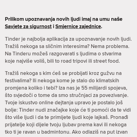
Prilikom upoznavanja novih ljudi imaj na umu naše
Savjete za sigurnost
i
Smjernice zajednice
.
Tinder je najbolja aplikacija za upoznavanje novih ljudi.
Tražiš nekoga sa sličnim interesima? Nema problema.
Na Tinderu možeš razgovarati s ljudima o stvarima
koje najviše voliš, bili to road tripovi ili street food.
Tražiš nekoga s kim ćeš se probijati kroz gužvu na
festivalima? Ili nekoga kome je stalo do klimatskih
promjena koliko i tebi? Iza nas je 55 milijardi spojeva,
što svjedoči o tome da smo stručnjaci za povezivanje.
Tvoje iskustvo online dejtanja upravo je postalo još
bolje: Tinder nudi značajke koje će ti pomoći da te vidi
što više ljudi i da te primijete ljudi koje lajkaš. Pronađi
prijatelje koji dijele tvoju ljubav prema kavi ili nekoga
tko ti je ravan u badmintonu. Ako odlaziš na put izvan