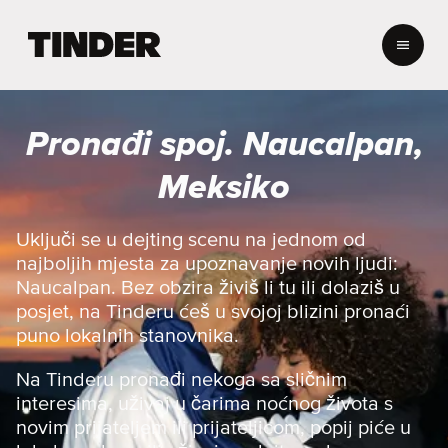
T
i
n
d
e
Pronađi spoj. Naucalpan,
r
n
Meksiko
a
s
l
Uključi se u dejting scenu na jednom od
o
najboljih mjesta za upoznavanje novih ljudi:
v
Naucalpan. Bez obzira živiš li tu ili dolaziš u
n
posjet, na Tinderu ćeš u svojoj blizini pronaći
i
puno lokalnih stanovnika.
c
a
Na Tinderu pronađi nekoga sa sličnim
interesima, uživaj u čarima noćnog života s
novim prijateljem ili prijateljicom, popij piće u