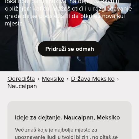
lokalnom baru ili uživaj na dejtu uz kavu u
obližnjem kafiću. Možeš otići i u razgledavanje
grada da se podsjetiš ili da otkriješ nova kul
mjesta.
Pridruži se odmah
Odredišta
›
Meksiko
›
Država Meksiko
›
Naucalpan
Ideje za dejtanje. Naucalpan, Meksiko
Već znaš koje je najbolje mjesto za
upoznavanje ljudi u tvojoj blizini, no pitaš se