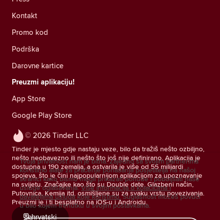
Kontakt
Promo kod
Podrška
Darovne kartice
Preuzmi aplikaciju!
App Store
Google Play Store
© 2026 Tinder LLC
Tinder je mjesto gdje nastaju veze, bilo da tražiš nešto ozbiljno,
nešto neobavezno ili nešto što još nije definirano. Aplikacija je
Tvoja privatnost nam je bitna. Zajedno sa svojim partnerima
dostupna u 190 zemalja, a ostvarila je više od 55 milijardi
koristimo alate za praćenje ponašanja posjetitelja na našoj
spojeva, što je čini najpopularnijom aplikacijom za upoznavanje
stranici kako bismo mogli prikazati ponude i poboljšati naše
na svijetu. Značajke kao što su Double date, Glazbeni način,
usluge oglašavanja.
Više informacija o kolačićima i
Putovnica, Kemija itd. osmišljene su za svaku vrstu povezivanja.
davateljima usluga koje koristimo.
Suglasnost možeš povući
Preuzmi je i ti besplatno na iOS-u i Androidu.
u bilo kojem trenutku u svojim postavkama.
hrvatski