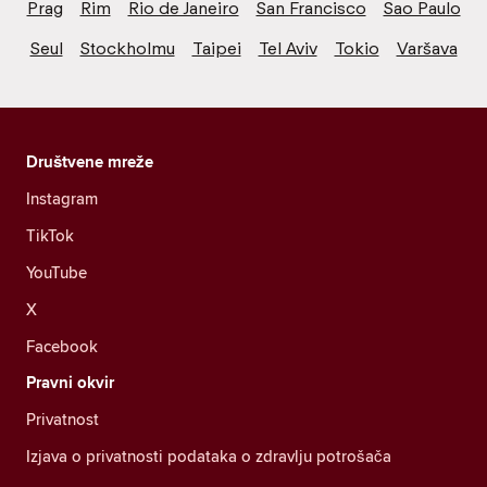
Prag
Rim
Rio de Janeiro
San Francisco
Sao Paulo
Seul
Stockholmu
Taipei
Tel Aviv
Tokio
Varšava
Društvene mreže
Instagram
TikTok
YouTube
X
Facebook
Pravni okvir
Privatnost
Izjava o privatnosti podataka o zdravlju potrošača