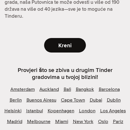
grada, naša Putovnica te može odvesti u više od 190
država na više od 40 jezika—sve je to moguće na
Tinderu.
Kreni
Provjeri što se zbiva u drugim Tinder
gradovima u tvojoj blizini!
Amsterdam
Auckland
Bali
Bangkok
Barcelona
Berlin
Buenos Airesu
Cape Town
Dubai
Dublin
Helsinki
Istanbul
Kopenhagen
London
Los Angeles
Madrid
Melbourne
Miami
New York
Oslo
Pariz