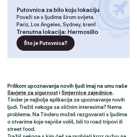
Putovnica za bilo koju lokaciju
Poveži se s ljudima širom svijeta.
Pariz, Los Angeles, Sydney, kreni!
Trenutna lokacija
:
Hermosillo
Što je Putovnica?
Prilikom upoznavanja novih ljudi imaj na umu naše
Savjete za sigurnost
i
Smjernice zajednice
.
Tinder je najbolja aplikacija za upoznavanje novih
ljudi. Tražiš nekoga sa sličnim interesima? Nema
problema. Na Tinderu možeš razgovarati s ljudima
o stvarima koje najviše voliš, bili to road tripovi ili
street food.
Tražiš nekoga s kim ćeš se probijati kroz gužvu na