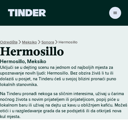
T
i
n
d
e
Odredišta
Meksiko
Sonora
Hermosillo
r
Hermosillo
n
a
s
Hermosillo, Meksiko
l
Uključi se u dejting scenu na jednom od najboljih mjesta za
o
upoznavanje novih ljudi: Hermosillo. Bez obzira živiš li tu ili
v
dolaziš u posjet, na Tinderu ćeš u svojoj blizini pronaći puno
lokalnih stanovnika.
n
i
Na Tinderu pronađi nekoga sa sličnim interesima, uživaj u čarima
c
noćnog života s novim prijateljem ili prijateljicom, popij piće u
a
lokalnom baru ili uživaj na dejtu uz kavu u obližnjem kafiću. Možeš
otići i u razgledavanje grada da se podsjetiš ili da otkriješ nova
kul mjesta.