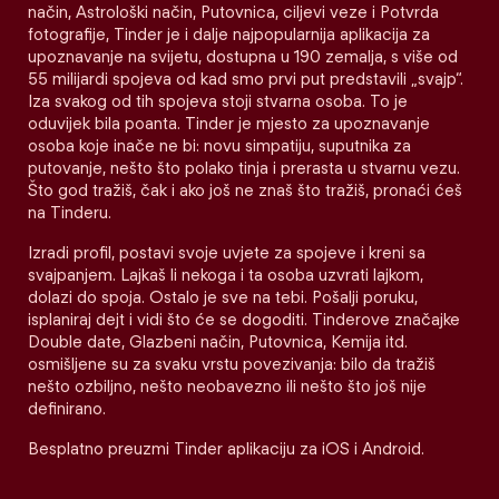
način, Astrološki način, Putovnica, ciljevi veze i Potvrda
fotografije, Tinder je i dalje najpopularnija aplikacija za
upoznavanje na svijetu, dostupna u 190 zemalja, s više od
55 milijardi spojeva od kad smo prvi put predstavili „svajp“.
Iza svakog od tih spojeva stoji stvarna osoba. To je
oduvijek bila poanta. Tinder je mjesto za upoznavanje
osoba koje inače ne bi: novu simpatiju, suputnika za
putovanje, nešto što polako tinja i prerasta u stvarnu vezu.
Što god tražiš, čak i ako još ne znaš što tražiš, pronaći ćeš
na Tinderu.
Izradi profil, postavi svoje uvjete za spojeve i kreni sa
svajpanjem. Lajkaš li nekoga i ta osoba uzvrati lajkom,
dolazi do spoja. Ostalo je sve na tebi. Pošalji poruku,
isplaniraj dejt i vidi što će se dogoditi. Tinderove značajke
Double date, Glazbeni način, Putovnica, Kemija itd.
osmišljene su za svaku vrstu povezivanja: bilo da tražiš
nešto ozbiljno, nešto neobavezno ili nešto što još nije
definirano.
Besplatno preuzmi Tinder aplikaciju za iOS i Android.