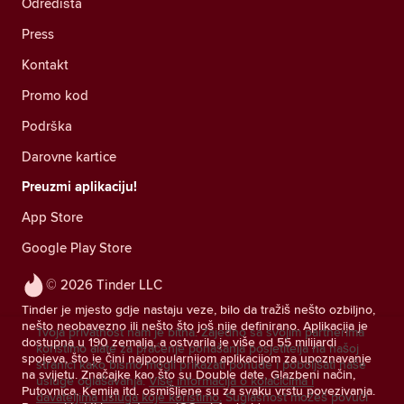
Odredišta
Press
Kontakt
Promo kod
Podrška
Darovne kartice
Preuzmi aplikaciju!
App Store
Google Play Store
© 2026 Tinder LLC
Tinder je mjesto gdje nastaju veze, bilo da tražiš nešto ozbiljno,
nešto neobavezno ili nešto što još nije definirano. Aplikacija je
Tvoja privatnost nam je bitna. Zajedno sa svojim partnerima
dostupna u 190 zemalja, a ostvarila je više od 55 milijardi
koristimo alate za praćenje ponašanja posjetitelja na našoj
spojeva, što je čini najpopularnijom aplikacijom za upoznavanje
stranici kako bismo mogli prikazati ponude i poboljšati naše
na svijetu. Značajke kao što su Double date, Glazbeni način,
usluge oglašavanja.
Više informacija o kolačićima i
Putovnica, Kemija itd. osmišljene su za svaku vrstu povezivanja.
davateljima usluga koje koristimo.
Suglasnost možeš povući