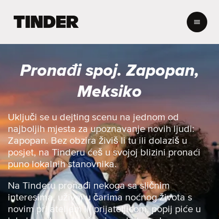
T
i
n
d
e
Pronađi spoj. Zapopan,
r
n
Meksiko
a
s
l
Uključi se u dejting scenu na jednom od
o
najboljih mjesta za upoznavanje novih ljudi:
v
Zapopan. Bez obzira živiš li tu ili dolaziš u
n
posjet, na Tinderu ćeš u svojoj blizini pronaći
i
puno lokalnih stanovnika.
c
a
Na Tinderu pronađi nekoga sa sličnim
interesima, uživaj u čarima noćnog života s
novim prijateljem ili prijateljicom, popij piće u