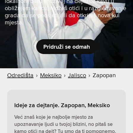
lokalnom baru ili uživaj na dejtu uz kavu u
obližnjem kafiću. Možeš otići i u razgledavanje
grada da se podsjetiš ili da otkriješ nova kul
mjesta.
Pridruži se odmah
Odredišta
›
Meksiko
›
Jalisco
›
Zapopan
Ideje za dejtanje. Zapopan, Meksiko
Već znaš koje je najbolje mjesto za
upoznavanje ljudi u tvojoj blizini, no pitaš se
kamo otići na dejt? Tu smo da ti pomognemo.