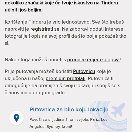
nekoliko značajki koje će tvoje iskustvo na Tinderu
učiniti još boljim.
Korištenje Tindera je vrlo jednostavno. Sve što trebaš
napraviti je
registrirati se
. Ne zaboravi dodati Interese,
fotografije i opis na svoj profil da što bolje pokažeš tko
si.
Nakon toga možeš početi s
pronalaženjem spojeva
!
Prije putovanja možeš koristiti
Putovnicu
koja je
uključena u našoj
premium pretplati
. Putovnica ti
omogućuje da promijeniš svoju lokaciju i spojiš se s
članovima u drugom gradu.
Putovnica za bilo koju lokaciju
Poveži se s ljudima širom svijeta. Pariz, Los
Angeles, Sydney, kreni!