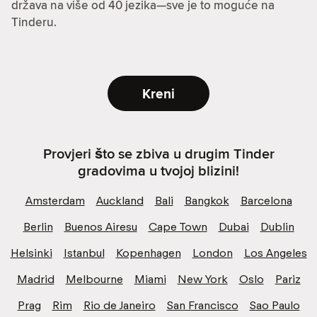
država na više od 40 jezika—sve je to moguće na
Tinderu.
Kreni
Provjeri što se zbiva u drugim Tinder
gradovima u tvojoj blizini!
Amsterdam
Auckland
Bali
Bangkok
Barcelona
Berlin
Buenos Airesu
Cape Town
Dubai
Dublin
Helsinki
Istanbul
Kopenhagen
London
Los Angeles
Madrid
Melbourne
Miami
New York
Oslo
Pariz
Prag
Rim
Rio de Janeiro
San Francisco
Sao Paulo