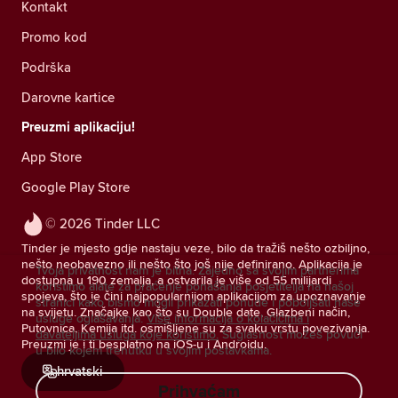
Kontakt
Promo kod
Podrška
Darovne kartice
Preuzmi aplikaciju!
App Store
Google Play Store
© 2026 Tinder LLC
Tinder je mjesto gdje nastaju veze, bilo da tražiš nešto ozbiljno,
nešto neobavezno ili nešto što još nije definirano. Aplikacija je
Tvoja privatnost nam je bitna. Zajedno sa svojim partnerima
dostupna u 190 zemalja, a ostvarila je više od 55 milijardi
koristimo alate za praćenje ponašanja posjetitelja na našoj
spojeva, što je čini najpopularnijom aplikacijom za upoznavanje
stranici kako bismo mogli prikazati ponude i poboljšati naše
na svijetu. Značajke kao što su Double date, Glazbeni način,
usluge oglašavanja.
Više informacija o kolačićima i
Putovnica, Kemija itd. osmišljene su za svaku vrstu povezivanja.
davateljima usluga koje koristimo.
Suglasnost možeš povući
Preuzmi je i ti besplatno na iOS-u i Androidu.
u bilo kojem trenutku u svojim postavkama.
hrvatski
Prihvaćam