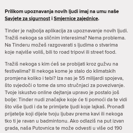
Prilikom upoznavanja novih ljudi imaj na umu naše
Savjete za sigurnost
i
Smjernice zajednice
.
Tinder je najbolja aplikacija za upoznavanje novih ljudi.
Tražiš nekoga sa sličnim interesima? Nema problema.
Na Tinderu možeš razgovarati s ljudima o stvarima
koje najviše voliš, bili to road tripovi ili street food.
Tražiš nekoga s kim ćeš se probijati kroz gužvu na
festivalima? Ili nekoga kome je stalo do klimatskih
promjena koliko i tebi? Iza nas je 55 milijardi spojeva,
što svjedoči o tome da smo stručnjaci za povezivanje.
Tvoje iskustvo online dejtanja upravo je postalo još
bolje: Tinder nudi značajke koje će ti pomoći da te vidi
što više ljudi i da te primijete ljudi koje lajkaš. Pronađi
prijatelje koji dijele tvoju ljubav prema kavi ili nekoga
tko ti je ravan u badmintonu. Ako odlaziš na put izvan
grada, naša Putovnica te može odvesti u više od 190