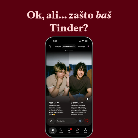
Ok, ali… zašto
baš
Tinder?