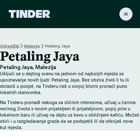
T
i
n
d
e
Odredišta
Malezija
Petaling Jaya
r
Petaling Jaya
n
a
s
Petaling Jaya, Malezija
l
Uključi se u dejting scenu na jednom od najboljih mjesta za
o
upoznavanje novih ljudi: Petaling Jaya. Bez obzira živiš li tu ili
v
dolaziš u posjet, na Tinderu ćeš u svojoj blizini pronaći puno
lokalnih stanovnika.
n
i
Na Tinderu pronađi nekoga sa sličnim interesima, uživaj u čarima
c
noćnog života s novim prijateljem ili prijateljicom, popij piće u
a
lokalnom baru ili uživaj na dejtu uz kavu u obližnjem kafiću. Možeš
otići i u razgledavanje grada da se podsjetiš ili da otkriješ nova
kul mjesta.