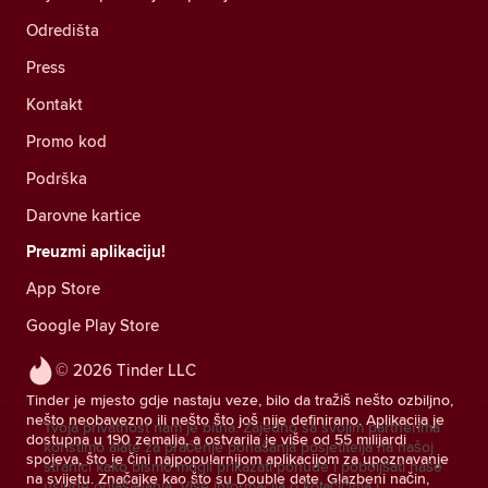
Odredišta
Press
Kontakt
Promo kod
Podrška
Darovne kartice
Preuzmi aplikaciju!
App Store
Google Play Store
© 2026 Tinder LLC
Tinder je mjesto gdje nastaju veze, bilo da tražiš nešto ozbiljno,
nešto neobavezno ili nešto što još nije definirano. Aplikacija je
Tvoja privatnost nam je bitna. Zajedno sa svojim partnerima
dostupna u 190 zemalja, a ostvarila je više od 55 milijardi
koristimo alate za praćenje ponašanja posjetitelja na našoj
spojeva, što je čini najpopularnijom aplikacijom za upoznavanje
stranici kako bismo mogli prikazati ponude i poboljšati naše
na svijetu. Značajke kao što su Double date, Glazbeni način,
usluge oglašavanja.
Više informacija o kolačićima i