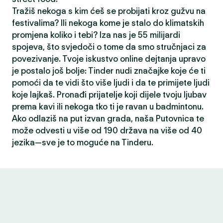
Tražiš nekoga s kim ćeš se probijati kroz gužvu na
festivalima? Ili nekoga kome je stalo do klimatskih
promjena koliko i tebi? Iza nas je 55 milijardi
spojeva, što svjedoči o tome da smo stručnjaci za
povezivanje. Tvoje iskustvo online dejtanja upravo
je postalo još bolje: Tinder nudi značajke koje će ti
pomoći da te vidi što više ljudi i da te primijete ljudi
koje lajkaš. Pronađi prijatelje koji dijele tvoju ljubav
prema kavi ili nekoga tko ti je ravan u badmintonu.
Ako odlaziš na put izvan grada, naša Putovnica te
može odvesti u više od 190 država na više od 40
jezika—sve je to moguće na Tinderu.