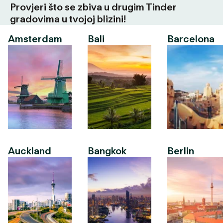
Provjeri što se zbiva u drugim Tinder
gradovima u tvojoj blizini!
Amsterdam
Bali
Barcelona
Auckland
Bangkok
Berlin