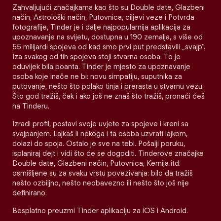
Zahvaljujući značajkama kao što su Double date, Glazbeni
način, Astrološki način, Putovnica, ciljevi veze i Potvrda
fotografije, Tinder je i dalje najpopularnija aplikacija za
upoznavanje na svijetu, dostupna u 190 zemalja, s više od
55 milijardi spojeva od kad smo prvi put predstavili „svajp“.
Iza svakog od tih spojeva stoji stvarna osoba. To je
oduvijek bila poanta. Tinder je mjesto za upoznavanje
osoba koje inače ne bi: novu simpatiju, suputnika za
putovanje, nešto što polako tinja i prerasta u stvarnu vezu.
Što god tražiš, čak i ako još ne znaš što tražiš, pronaći ćeš
na Tinderu.
Izradi profil, postavi svoje uvjete za spojeve i kreni sa
svajpanjem. Lajkaš li nekoga i ta osoba uzvrati lajkom,
dolazi do spoja. Ostalo je sve na tebi. Pošalji poruku,
isplaniraj dejt i vidi što će se dogoditi. Tinderove značajke
Double date, Glazbeni način, Putovnica, Kemija itd.
osmišljene su za svaku vrstu povezivanja: bilo da tražiš
nešto ozbiljno, nešto neobavezno ili nešto što još nije
definirano.
Besplatno preuzmi Tinder aplikaciju za iOS i Android.