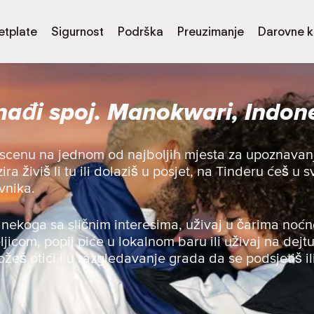
etplate
Sigurnost
Podrška
Preuzimanje
Darovne k
nađi spoj. Manokwari, Indone
g scenu na jednom od najboljih mjesta za upoznavanj
a živiš li tu ili dolaziš u posjet, na Tinderu ćeš u sv
vnika.
nekoga sa sličnim interesima, uživaj u čarima noćn
teljicom, popij piće u lokalnom baru ili uživaj na dejt
žeš otići i u razgledavanje grada da se podsjetiš il