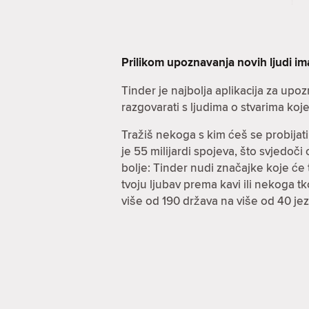
Prilikom upoznavanja novih ljudi i
Tinder je najbolja aplikacija za up
razgovarati s ljudima o stvarima koje n
Tražiš nekoga s kim ćeš se probijati
je 55 milijardi spojeva, što svjedoč
bolje: Tinder nudi značajke koje će ti 
tvoju ljubav prema kavi ili nekoga t
više od 190 država na više od 40 j