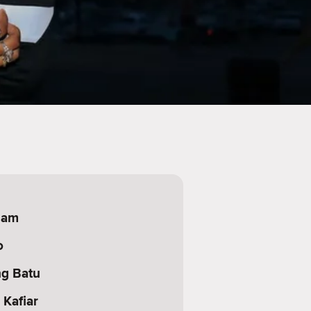
nam
o
ng Batu
 Kafiar