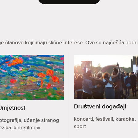
ge članove koji imaju slične interese. Ovo su najčešća podru
Društveni događaji
Umjetnost
koncerti, festivali, karaoke,
otografija, učenje stranog
sport
ezika, kino/filmovi