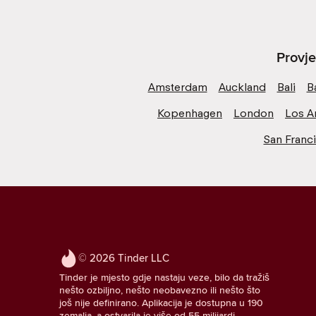
Provje
Amsterdam
Auckland
Bali
B
Kopenhagen
London
Los A
San Franc
© 2026 Tinder LLC
Tinder je mjesto gdje nastaju veze, bilo da tražiš
nešto ozbiljno, nešto neobavezno ili nešto što
još nije definirano. Aplikacija je dostupna u 190
zemalja, a ostvarila je više od 55 milijardi