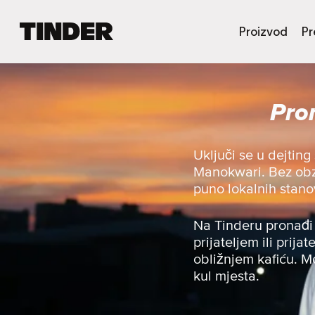
T
Proizvod
Pr
i
n
d
e
Pro
r
n
a
s
Uključi se u dejtin
l
Manokwari. Bez obzir
o
puno lokalnih stano
v
n
i
Na Tinderu pronađi 
c
prijateljem ili prija
a
obližnjem kafiću. Mo
kul mjesta.