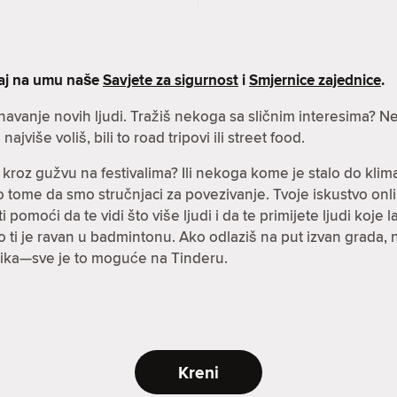
maj na umu naše
Savjete za sigurnost
i
Smjernice zajednice
.
oznavanje novih ljudi. Tražiš nekoga sa sličnim interesima
ajviše voliš, bili to road tripovi ili street food.
 kroz gužvu na festivalima? Ili nekoga kome je stalo do klima
i o tome da smo stručnjaci za povezivanje. Tvoje iskustvo onl
pomoći da te vidi što više ljudi i da te primijete ljudi koje la
ko ti je ravan u badmintonu. Ako odlaziš na put izvan grada,
ezika—sve je to moguće na Tinderu.
Kreni