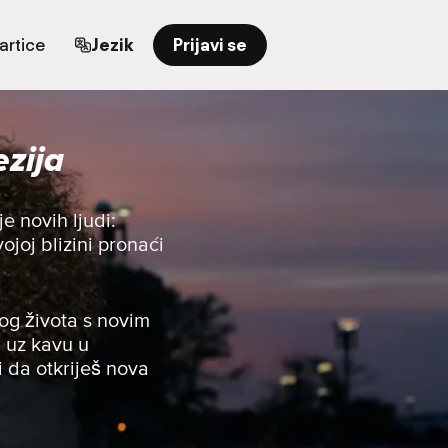
artice
Jezik
Prijavi se
zija
e novih ljudi:
ojoj blizini pronaći
og života s novim
u uz kavu u
i da otkriješ nova