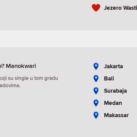
Jezero Wast
gle? Manokwari
Jakarta
Bali
oji su single u tom gradu
radovima.
Surabaja
Medan
Makassar