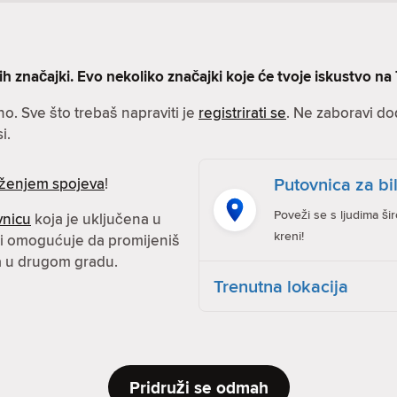
značajki. Evo nekoliko značajki koje će tvoje iskustvo na T
no. Sve što trebaš napraviti je
registrirati se
. Ne zaboravi dod
i.
Putovnica za bil
ženjem spojeva
!
Poveži se s ljudima ši
vnicu
koja je uključena u
kreni!
 ti omogućuje da promijeniš
ma u drugom gradu.
Trenutna lokacija
Pridruži se odmah