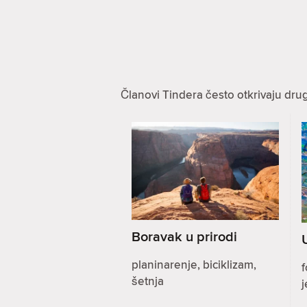
Članovi Tindera često otkrivaju dru
Boravak u prirodi
planinarenje, biciklizam,
f
šetnja
j