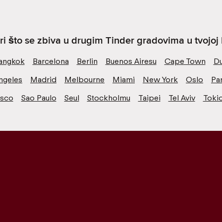
ri što se zbiva u drugim Tinder gradovima u tvojoj b
angkok
Barcelona
Berlin
Buenos Airesu
Cape Town
Du
ngeles
Madrid
Melbourne
Miami
New York
Oslo
Par
isco
Sao Paulo
Seul
Stockholmu
Taipei
Tel Aviv
Toki