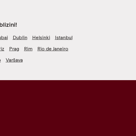
lizini!
bai
Dublin
Helsinki
Istanbul
iz
Prag
Rim
Rio de Janeiro
o
Varšava