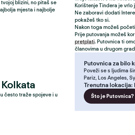
vojoj blizini, no pitaš se
Korištenje Tindera je vrlo
jbolja mjesta i najbolje
Ne zaboravi dodati Interese
pokažeš tko si.
Nakon toga možeš počet
Prije putovanja možeš kori
pretplati
. Putovnica ti om
članovima u drugom grad
Putovnica za bilo k
Poveži se s ljudima ši
Pariz, Los Angeles, Sy
? Kolkata
Trenutna lokacija
:
u često traže spojeve i u
Što je Putovnica?