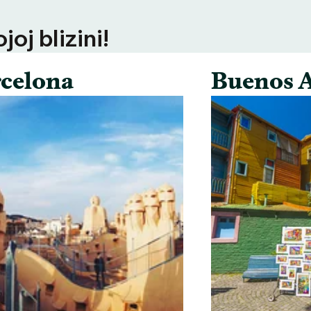
oj blizini!
celona
Buenos A