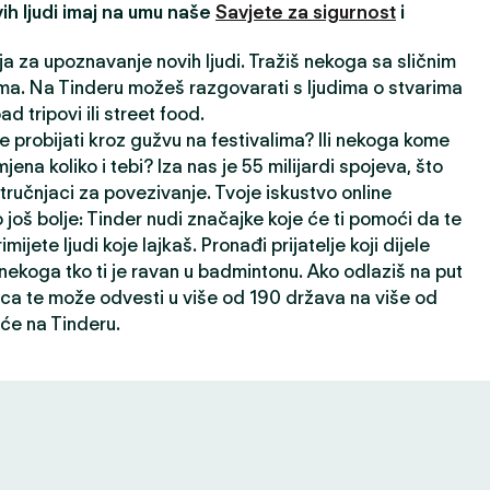
ih ljudi imaj na umu naše
Savjete za sigurnost
i
ija za upoznavanje novih ljudi. Tražiš nekoga sa sličnim
a. Na Tinderu možeš razgovarati s ljudima o stvarima
oad tripovi ili street food.
e probijati kroz gužvu na festivalima? Ili nekoga kome
jena koliko i tebi? Iza nas je 55 milijardi spojeva, što
ručnjaci za povezivanje. Tvoje iskustvo online
 još bolje: Tinder nudi značajke koje će ti pomoći da te
rimijete ljudi koje lajkaš. Pronađi prijatelje koji dijele
i nekoga tko ti je ravan u badmintonu. Ako odlaziš na put
ca te može odvesti u više od 190 država na više od
će na Tinderu.