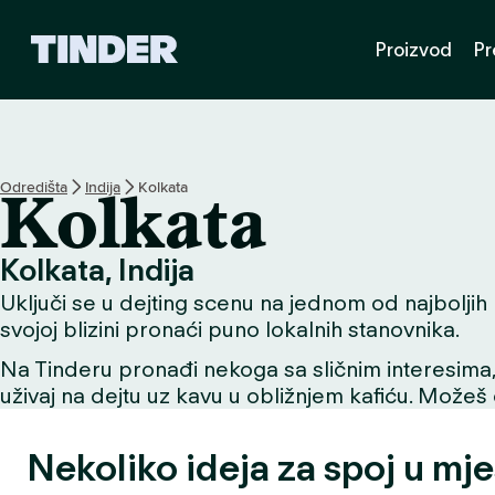
T
Proizvod
Pr
i
n
d
e
r
n
Odredišta
Indija
Kolkata
Kolkata
a
s
l
Kolkata, Indija
o
Uključi se u dejting scenu na jednom od najboljih mj
v
n
svojoj blizini pronaći puno lokalnih stanovnika.
i
Na Tinderu pronađi nekoga sa sličnim interesima, už
c
uživaj na dejtu uz kavu u obližnjem kafiću. Možeš o
a
Nekoliko ideja za spoj u mje