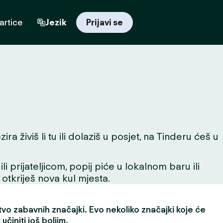
artice
Jezik
Prijavi se
 živiš li tu ili dolaziš u posjet, na Tinderu ćeš u
 prijateljicom, popij piće u lokalnom baru ili
 otkriješ nova kul mjesta.
vo zabavnih značajki. Evo nekoliko značajki koje će
učiniti još boljim.