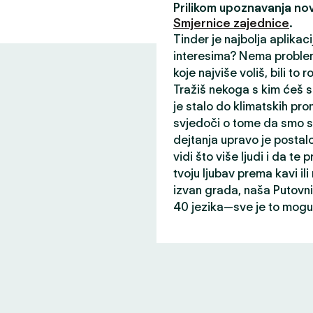
Prilikom upoznavanja nov
Smjernice zajednice
.
Tinder je najbolja aplikac
interesima? Nema problem
koje najviše voliš, bili to r
Tražiš nekoga s kim ćeš s
je stalo do klimatskih prom
svjedoči o tome da smo st
dejtanja upravo je postalo
vidi što više ljudi i da te p
tvoju ljubav prema kavi il
izvan grada, naša Putovni
40 jezika—sve je to mogu