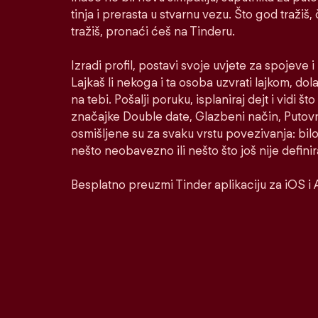
tinja i prerasta u stvarnu vezu. Što god tražiš,
tražiš, pronaći ćeš na Tinderu.
Izradi profil, postavi svoje uvjete za spojeve 
Lajkaš li nekoga i ta osoba uzvrati lajkom, dol
na tebi. Pošalji poruku, isplaniraj dejt i vidi š
značajke Double date, Glazbeni način, Putovni
osmišljene su za svaku vrstu povezivanja: bilo
nešto neobavezno ili nešto što još nije defini
Besplatno preuzmi Tinder aplikaciju za iOS i 