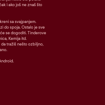
 čak i ako još ne znaš što
i kreni sa svajpanjem.
azi do spoja. Ostalo je sve
to će se dogoditi. Tinderove
ca, Kemija itd.
 da tražiš nešto ozbiljno,
rano.
Android.