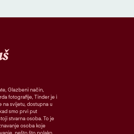
aš
te, Glazbeni način,
da fotografije, Tinder je i
e na svijetu, dostupna u
 kad smo prvi put
toji stvarna osoba. To je
oznavanje osoba koje
ovanje, nešto što polako