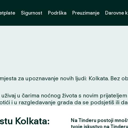
etplate
Sigurnost
Podrška
Preuzimanje
Darovne k
esta za upoznavanje novih ljudi: Kolkata. Bez obzira
ivaj u čarima noćnog života s novim prijateljem ili
tići i u razgledavanje grada da se podsjetiš ili da
stu Kolkata:
Na Tinderu postoji mnošt
tvoje iskustvo na Tinderu 