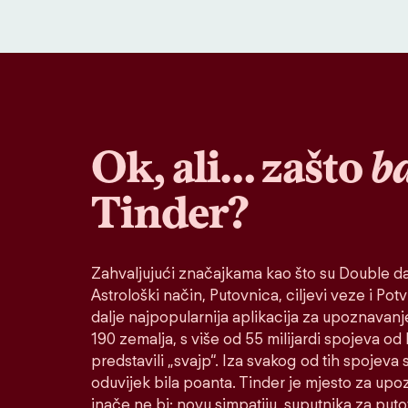
Ok, ali… zašto
b
Tinder?
Zahvaljujući značajkama kao što su Double da
Astrološki način, Putovnica, ciljevi veze i Potvr
dalje najpopularnija aplikacija za upoznavanj
190 zemalja, s više od 55 milijardi spojeva od
predstavili „svajp“. Iza svakog od tih spojeva s
oduvijek bila poanta. Tinder je mjesto za up
inače ne bi: novu simpatiju, suputnika za put