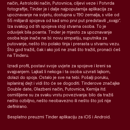
način, Astrološki način, Putovnica, ciljevi veze i Potvrda
fotografije, Tinder je i dalje najpopularnija aplikacija za
upoznavanje na svijetu, dostupna u 190 zemalja, s više od
55 milijardi spojeva od kad smo prvi put predstavili „svajp“.
Iza svakog od tih spojeva stoji stvarna osoba. To je
oduvijek bila poanta. Tinder je mjesto za upoznavanje
osoba koje inače ne bi: novu simpatiju, suputnika za
putovanje, nešto što polako tinja i prerasta u stvarnu vezu.
Što god tražiš, čak i ako još ne znaš što tražiš, pronaći ćeš
na Tinderu.
Izradi profil, postavi svoje uvjete za spojeve i kreni sa
svajpanjem. Lajkaš li nekoga i ta osoba uzvrati lajkom,
dolazi do spoja. Ostalo je sve na tebi. Pošalji poruku,
isplaniraj dejt i vidi što će se dogoditi. Tinderove značajke
Double date, Glazbeni način, Putovnica, Kemija itd.
osmišljene su za svaku vrstu povezivanja: bilo da tražiš
nešto ozbiljno, nešto neobavezno ili nešto što još nije
definirano.
Besplatno preuzmi Tinder aplikaciju za iOS i Android.