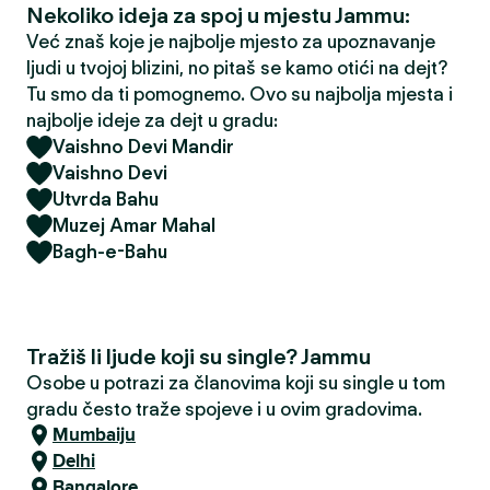
Nekoliko ideja za spoj u mjestu Jammu:
Već znaš koje je najbolje mjesto za upoznavanje
ljudi u tvojoj blizini, no pitaš se kamo otići na dejt?
Tu smo da ti pomognemo. Ovo su najbolja mjesta i
najbolje ideje za dejt u gradu:
Vaishno Devi Mandir
Vaishno Devi
Utvrda Bahu
Muzej Amar Mahal
Bagh-e-Bahu
Tražiš li ljude koji su single? Jammu
Osobe u potrazi za članovima koji su single u tom
gradu često traže spojeve i u ovim gradovima.
Mumbaiju
Delhi
Bangalore