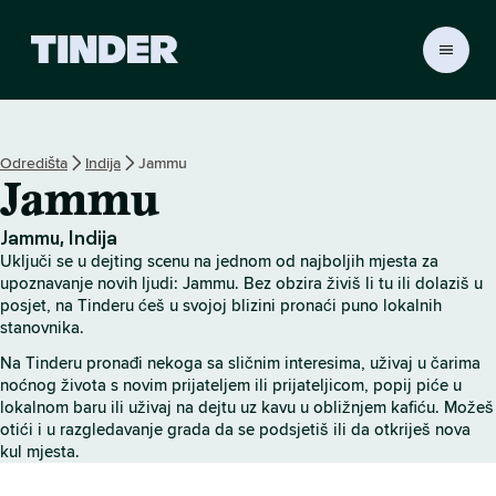
T
i
n
d
e
Odredišta
Indija
Jammu
r
Jammu
n
a
s
Jammu, Indija
l
Uključi se u dejting scenu na jednom od najboljih mjesta za
o
upoznavanje novih ljudi: Jammu. Bez obzira živiš li tu ili dolaziš u
v
posjet, na Tinderu ćeš u svojoj blizini pronaći puno lokalnih
stanovnika.
n
i
Na Tinderu pronađi nekoga sa sličnim interesima, uživaj u čarima
c
noćnog života s novim prijateljem ili prijateljicom, popij piće u
a
lokalnom baru ili uživaj na dejtu uz kavu u obližnjem kafiću. Možeš
otići i u razgledavanje grada da se podsjetiš ili da otkriješ nova
kul mjesta.