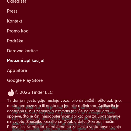
Odredišta
Press
Kontakt
Promo kod
Podrška
Darovne kartice
Preuzmi aplikaciju!
App Store
Google Play Store
© 2026 Tinder LLC
Tinder je mjesto gdje nastaju veze, bilo da tražiš nešto ozbiljno,
nešto neobavezno ili nešto što još nije definirano. Aplikacija je
Tvoja privatnost nam je bitna. Zajedno sa svojim partnerima
dostupna u 190 zemalja, a ostvarila je više od 55 milijardi
koristimo alate za praćenje ponašanja posjetitelja na našoj
spojeva, što je čini najpopularnijom aplikacijom za upoznavanje
stranici kako bismo mogli prikazati ponude i poboljšati naše
na svijetu. Značajke kao što su Double date, Glazbeni način,
usluge oglašavanja.
Više informacija o kolačićima i
Putovnica, Kemija itd. osmišljene su za svaku vrstu povezivanja.
davateljima usluga koje koristimo.
Suglasnost možeš povući