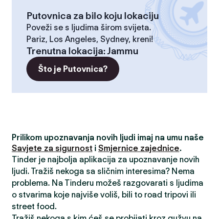
Putovnica za bilo koju lokaciju
Poveži se s ljudima širom svijeta.
Pariz, Los Angeles, Sydney, kreni!
Trenutna lokacija
:
Jammu
Što je Putovnica?
Prilikom upoznavanja novih ljudi imaj na umu naše
Savjete za sigurnost
i
Smjernice zajednice
.
Tinder je najbolja aplikacija za upoznavanje novih
ljudi. Tražiš nekoga sa sličnim interesima? Nema
problema. Na Tinderu možeš razgovarati s ljudima
o stvarima koje najviše voliš, bili to road tripovi ili
street food.
Tražiš nekoga s kim ćeš se probijati kroz gužvu na