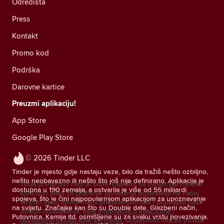
Odredišta
Press
Kontakt
Promo kod
Podrška
Darovne kartice
Preuzmi aplikaciju!
App Store
Google Play Store
© 2026 Tinder LLC
Tinder je mjesto gdje nastaju veze, bilo da tražiš nešto ozbiljno,
nešto neobavezno ili nešto što još nije definirano. Aplikacija je
Tvoja privatnost nam je bitna. Zajedno sa svojim partnerima
dostupna u 190 zemalja, a ostvarila je više od 55 milijardi
koristimo alate za praćenje ponašanja posjetitelja na našoj
spojeva, što je čini najpopularnijom aplikacijom za upoznavanje
stranici kako bismo mogli prikazati ponude i poboljšati naše
na svijetu. Značajke kao što su Double date, Glazbeni način,
usluge oglašavanja.
Više informacija o kolačićima i
Putovnica, Kemija itd. osmišljene su za svaku vrstu povezivanja.
davateljima usluga koje koristimo.
Suglasnost možeš povući