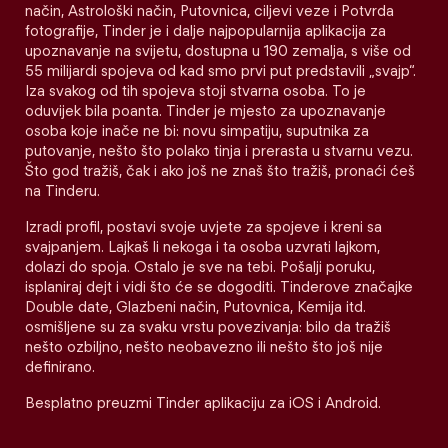
način, Astrološki način, Putovnica, ciljevi veze i Potvrda
fotografije, Tinder je i dalje najpopularnija aplikacija za
upoznavanje na svijetu, dostupna u 190 zemalja, s više od
55 milijardi spojeva od kad smo prvi put predstavili „svajp“.
Iza svakog od tih spojeva stoji stvarna osoba. To je
oduvijek bila poanta. Tinder je mjesto za upoznavanje
osoba koje inače ne bi: novu simpatiju, suputnika za
putovanje, nešto što polako tinja i prerasta u stvarnu vezu.
Što god tražiš, čak i ako još ne znaš što tražiš, pronaći ćeš
na Tinderu.
Izradi profil, postavi svoje uvjete za spojeve i kreni sa
svajpanjem. Lajkaš li nekoga i ta osoba uzvrati lajkom,
dolazi do spoja. Ostalo je sve na tebi. Pošalji poruku,
isplaniraj dejt i vidi što će se dogoditi. Tinderove značajke
Double date, Glazbeni način, Putovnica, Kemija itd.
osmišljene su za svaku vrstu povezivanja: bilo da tražiš
nešto ozbiljno, nešto neobavezno ili nešto što još nije
definirano.
Besplatno preuzmi Tinder aplikaciju za iOS i Android.