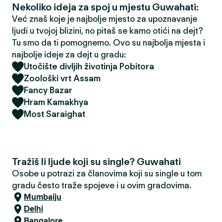
Nekoliko ideja za spoj u mjestu Guwahati:
Već znaš koje je najbolje mjesto za upoznavanje
ljudi u tvojoj blizini, no pitaš se kamo otići na dejt?
Tu smo da ti pomognemo. Ovo su najbolja mjesta i
najbolje ideje za dejt u gradu:
Utočište divljih životinja Pobitora
Zoološki vrt Assam
Fancy Bazar
Hram Kamakhya
Most Saraighat
Tražiš li ljude koji su single? Guwahati
Osobe u potrazi za članovima koji su single u tom
gradu često traže spojeve i u ovim gradovima.
Mumbaiju
Delhi
Bangalore