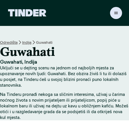
T
i
n
d
e
Odredišta
Indija
Guwahati
r
Guwahati
n
a
s
Guwahati, Indija
l
Uključi se u dejting scenu na jednom od najboljih mjesta za
o
upoznavanje novih ljudi: Guwahati. Bez obzira živiš li tu ili dolaziš
v
u posjet, na Tinderu ćeš u svojoj blizini pronaći puno lokalnih
stanovnika.
n
i
Na Tinderu pronađi nekoga sa sličnim interesima, uživaj u čarima
c
noćnog života s novim prijateljem ili prijateljicom, popij piće u
a
lokalnom baru ili uživaj na dejtu uz kavu u obližnjem kafiću. Možeš
otići i u razgledavanje grada da se podsjetiš ili da otkriješ nova
kul mjesta.