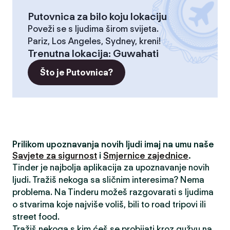
Putovnica za bilo koju lokaciju
Poveži se s ljudima širom svijeta.
Pariz, Los Angeles, Sydney, kreni!
Trenutna lokacija
:
Guwahati
Što je Putovnica?
Prilikom upoznavanja novih ljudi imaj na umu naše
Savjete za sigurnost
i
Smjernice zajednice
.
Tinder je najbolja aplikacija za upoznavanje novih
ljudi. Tražiš nekoga sa sličnim interesima? Nema
problema. Na Tinderu možeš razgovarati s ljudima
o stvarima koje najviše voliš, bili to road tripovi ili
street food.
Tražiš nekoga s kim ćeš se probijati kroz gužvu na