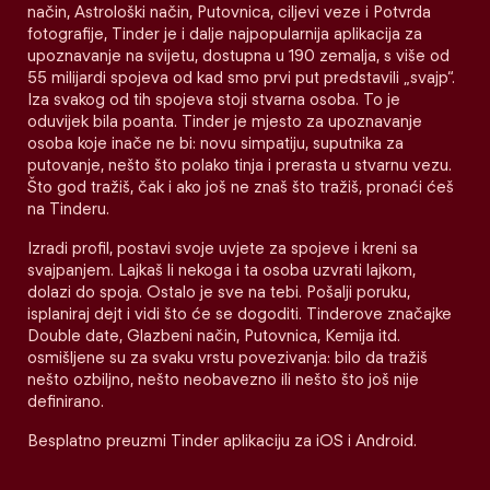
način, Astrološki način, Putovnica, ciljevi veze i Potvrda
fotografije, Tinder je i dalje najpopularnija aplikacija za
upoznavanje na svijetu, dostupna u 190 zemalja, s više od
55 milijardi spojeva od kad smo prvi put predstavili „svajp“.
Iza svakog od tih spojeva stoji stvarna osoba. To je
oduvijek bila poanta. Tinder je mjesto za upoznavanje
osoba koje inače ne bi: novu simpatiju, suputnika za
putovanje, nešto što polako tinja i prerasta u stvarnu vezu.
Što god tražiš, čak i ako još ne znaš što tražiš, pronaći ćeš
na Tinderu.
Izradi profil, postavi svoje uvjete za spojeve i kreni sa
svajpanjem. Lajkaš li nekoga i ta osoba uzvrati lajkom,
dolazi do spoja. Ostalo je sve na tebi. Pošalji poruku,
isplaniraj dejt i vidi što će se dogoditi. Tinderove značajke
Double date, Glazbeni način, Putovnica, Kemija itd.
osmišljene su za svaku vrstu povezivanja: bilo da tražiš
nešto ozbiljno, nešto neobavezno ili nešto što još nije
definirano.
Besplatno preuzmi Tinder aplikaciju za iOS i Android.