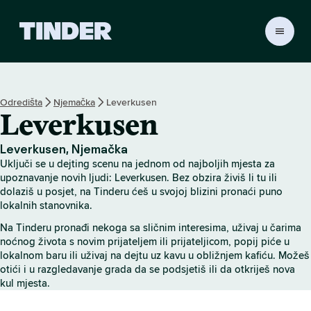
T
i
n
d
e
Odredišta
Njemačka
Leverkusen
r
Leverkusen
n
a
s
Leverkusen, Njemačka
l
Uključi se u dejting scenu na jednom od najboljih mjesta za
o
upoznavanje novih ljudi: Leverkusen. Bez obzira živiš li tu ili
v
dolaziš u posjet, na Tinderu ćeš u svojoj blizini pronaći puno
lokalnih stanovnika.
n
i
Na Tinderu pronađi nekoga sa sličnim interesima, uživaj u čarima
c
noćnog života s novim prijateljem ili prijateljicom, popij piće u
a
lokalnom baru ili uživaj na dejtu uz kavu u obližnjem kafiću. Možeš
otići i u razgledavanje grada da se podsjetiš ili da otkriješ nova
kul mjesta.