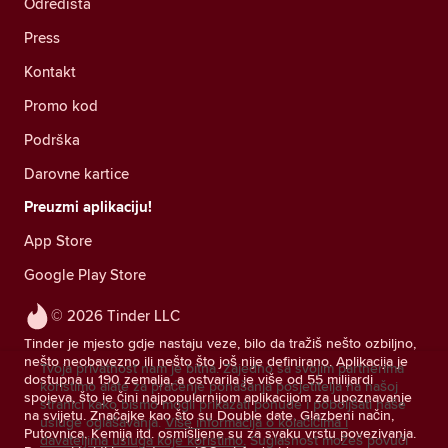
Odredišta
Press
Kontakt
Promo kod
Podrška
Darovne kartice
Preuzmi aplikaciju!
App Store
Google Play Store
© 2026 Tinder LLC
Tinder je mjesto gdje nastaju veze, bilo da tražiš nešto ozbiljno,
nešto neobavezno ili nešto što još nije definirano. Aplikacija je
Tvoja privatnost nam je bitna. Zajedno sa svojim partnerima
dostupna u 190 zemalja, a ostvarila je više od 55 milijardi
koristimo alate za praćenje ponašanja posjetitelja na našoj
spojeva, što je čini najpopularnijom aplikacijom za upoznavanje
stranici kako bismo mogli prikazati ponude i poboljšati naše
na svijetu. Značajke kao što su Double date, Glazbeni način,
usluge oglašavanja.
Više informacija o kolačićima i
Putovnica, Kemija itd. osmišljene su za svaku vrstu povezivanja.
davateljima usluga koje koristimo.
Suglasnost možeš povući