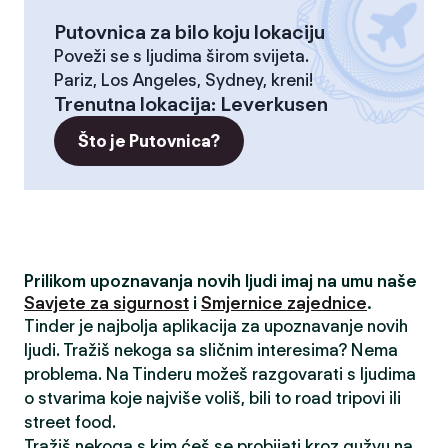
Putovnica za bilo koju lokaciju
Poveži se s ljudima širom svijeta.
Pariz, Los Angeles, Sydney, kreni!
Trenutna lokacija
:
Leverkusen
Što je Putovnica?
Prilikom upoznavanja novih ljudi imaj na umu naše
Savjete za sigurnost
i
Smjernice zajednice
.
Tinder je najbolja aplikacija za upoznavanje novih
ljudi. Tražiš nekoga sa sličnim interesima? Nema
problema. Na Tinderu možeš razgovarati s ljudima
o stvarima koje najviše voliš, bili to road tripovi ili
street food.
Tražiš nekoga s kim ćeš se probijati kroz gužvu na