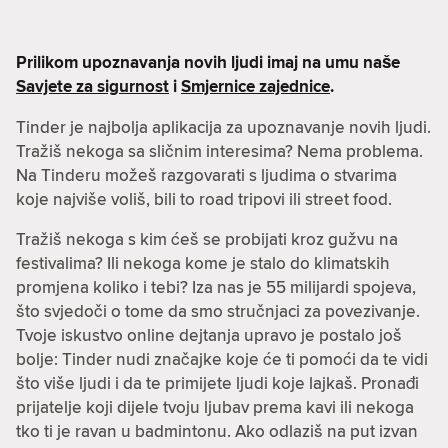
Prilikom upoznavanja novih ljudi imaj na umu naše
Savjete za sigurnost
i
Smjernice zajednice
.
Tinder je najbolja aplikacija za upoznavanje novih ljudi.
Tražiš nekoga sa sličnim interesima? Nema problema.
Na Tinderu možeš razgovarati s ljudima o stvarima
koje najviše voliš, bili to road tripovi ili street food.
Tražiš nekoga s kim ćeš se probijati kroz gužvu na
festivalima? Ili nekoga kome je stalo do klimatskih
promjena koliko i tebi? Iza nas je 55 milijardi spojeva,
što svjedoči o tome da smo stručnjaci za povezivanje.
Tvoje iskustvo online dejtanja upravo je postalo još
bolje: Tinder nudi značajke koje će ti pomoći da te vidi
što više ljudi i da te primijete ljudi koje lajkaš. Pronađi
prijatelje koji dijele tvoju ljubav prema kavi ili nekoga
tko ti je ravan u badmintonu. Ako odlaziš na put izvan