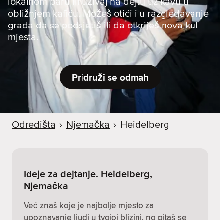
lokalnom baru ili uživaj na dejtu uz kavu u
obližnjem kafiću. Možeš otići i u razgledavanje
grada da se podsjetiš ili da otkriješ nova kul
mjesta.
Pridruži se odmah
Odredišta
›
Njemačka
›
Heidelberg
Ideje za dejtanje. Heidelberg,
Njemačka
Već znaš koje je najbolje mjesto za
upoznavanje ljudi u tvojoj blizini, no pitaš se