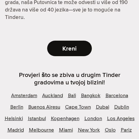
grada, naša Putovnica te može odvesti u više od 190
država na više od 40 jezika—sve je to moguće na
Tinderu.
Kreni
Provjeri što se zbiva u drugim Tinder
gradovima u tvojoj blizini!
Amsterdam
Auckland
Bali
Bangkok
Barcelona
Berlin
Buenos Airesu
Cape Town
Dubai
Dublin
Helsinki
Istanbul
Kopenhagen
London
Los Angeles
Madrid
Melbourne
Miami
New York
Oslo
Pariz