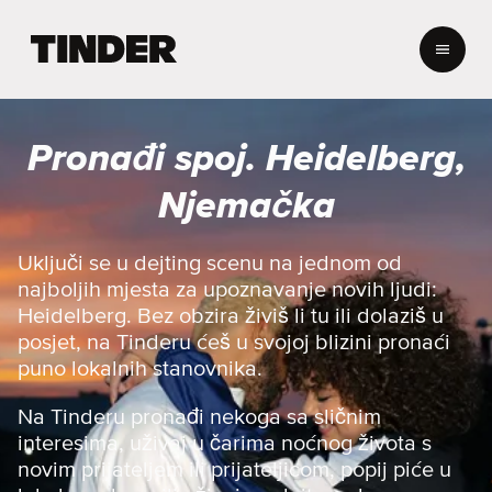
T
i
n
d
e
Pronađi spoj. Heidelberg,
r
n
Njemačka
a
s
l
Uključi se u dejting scenu na jednom od
o
najboljih mjesta za upoznavanje novih ljudi:
v
Heidelberg. Bez obzira živiš li tu ili dolaziš u
n
posjet, na Tinderu ćeš u svojoj blizini pronaći
i
puno lokalnih stanovnika.
c
a
Na Tinderu pronađi nekoga sa sličnim
interesima, uživaj u čarima noćnog života s
novim prijateljem ili prijateljicom, popij piće u