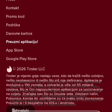
Kontakt
Promo kod
Podrška
Darovne kartice
Preuzmi aplikaciju!
App Store
Google Play Store
© 2026 Tinder LLC
Tinder je mjesto gdje nastaju veze, bilo da tražiš nešto ozbiljno,
nešto neobavezno ili nešto što još nije definirano. Aplikacija je
Tvoja privatnost nam je bitna. Zajedno sa svojim partnerima
dostupna u 190 zemalja, a ostvarila je više od 55 milijardi
koristimo alate za praćenje ponašanja posjetitelja na našoj
spojeva, što je čini najpopularnijom aplikacijom za upoznavanje
stranici kako bismo mogli prikazati ponude i poboljšati naše
na svijetu. Značajke kao što su Double date, Glazbeni način,
usluge oglašavanja.
Više informacija o kolačićima i
Putovnica, Kemija itd. osmišljene su za svaku vrstu povezivanja.
davateljima usluga koje koristimo.
Suglasnost možeš povući
Preuzmi je i ti besplatno na iOS-u i Androidu.
u bilo kojem trenutku u svojim postavkama.
hrvatski