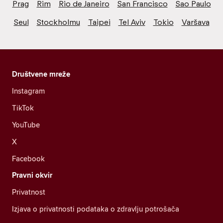
Prag
Rim
Rio de Janeiro
San Francisco
Sao Paulo
Seul
Stockholmu
Taipei
Tel Aviv
Tokio
Varšava
Društvene mreže
Instagram
TikTok
YouTube
X
Facebook
Pravni okvir
Privatnost
Izjava o privatnosti podataka o zdravlju potrošača