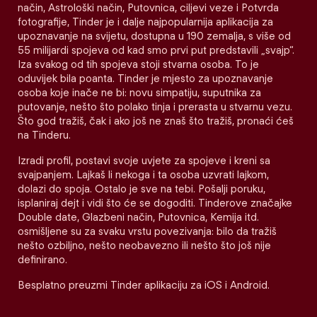
način, Astrološki način, Putovnica, ciljevi veze i Potvrda
fotografije, Tinder je i dalje najpopularnija aplikacija za
upoznavanje na svijetu, dostupna u 190 zemalja, s više od
55 milijardi spojeva od kad smo prvi put predstavili „svajp“.
Iza svakog od tih spojeva stoji stvarna osoba. To je
oduvijek bila poanta. Tinder je mjesto za upoznavanje
osoba koje inače ne bi: novu simpatiju, suputnika za
putovanje, nešto što polako tinja i prerasta u stvarnu vezu.
Što god tražiš, čak i ako još ne znaš što tražiš, pronaći ćeš
na Tinderu.
Izradi profil, postavi svoje uvjete za spojeve i kreni sa
svajpanjem. Lajkaš li nekoga i ta osoba uzvrati lajkom,
dolazi do spoja. Ostalo je sve na tebi. Pošalji poruku,
isplaniraj dejt i vidi što će se dogoditi. Tinderove značajke
Double date, Glazbeni način, Putovnica, Kemija itd.
osmišljene su za svaku vrstu povezivanja: bilo da tražiš
nešto ozbiljno, nešto neobavezno ili nešto što još nije
definirano.
Besplatno preuzmi Tinder aplikaciju za iOS i Android.