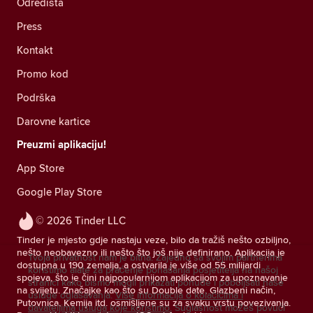
Odredišta
Press
Kontakt
Promo kod
Podrška
Darovne kartice
Preuzmi aplikaciju!
App Store
Google Play Store
© 2026 Tinder LLC
Tinder je mjesto gdje nastaju veze, bilo da tražiš nešto ozbiljno,
nešto neobavezno ili nešto što još nije definirano. Aplikacija je
Tvoja privatnost nam je bitna. Zajedno sa svojim partnerima
dostupna u 190 zemalja, a ostvarila je više od 55 milijardi
koristimo alate za praćenje ponašanja posjetitelja na našoj
spojeva, što je čini najpopularnijom aplikacijom za upoznavanje
stranici kako bismo mogli prikazati ponude i poboljšati naše
na svijetu. Značajke kao što su Double date, Glazbeni način,
usluge oglašavanja.
Više informacija o kolačićima i
Putovnica, Kemija itd. osmišljene su za svaku vrstu povezivanja.
davateljima usluga koje koristimo.
Suglasnost možeš povući