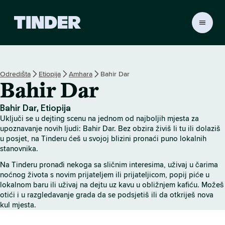
T
i
n
d
e
Odredišta
Etiopija
Amhara
Bahir Dar
r
Bahir Dar
n
a
s
Bahir Dar, Etiopija
l
Uključi se u dejting scenu na jednom od najboljih mjesta za
o
upoznavanje novih ljudi: Bahir Dar. Bez obzira živiš li tu ili dolaziš
v
u posjet, na Tinderu ćeš u svojoj blizini pronaći puno lokalnih
stanovnika.
n
i
Na Tinderu pronađi nekoga sa sličnim interesima, uživaj u čarima
c
noćnog života s novim prijateljem ili prijateljicom, popij piće u
a
lokalnom baru ili uživaj na dejtu uz kavu u obližnjem kafiću. Možeš
otići i u razgledavanje grada da se podsjetiš ili da otkriješ nova
kul mjesta.