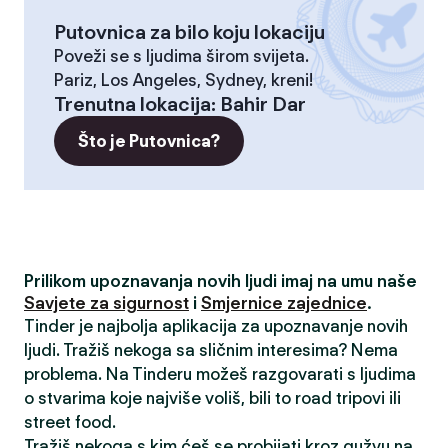
Putovnica za bilo koju lokaciju
Poveži se s ljudima širom svijeta.
Pariz, Los Angeles, Sydney, kreni!
Trenutna lokacija
:
Bahir Dar
Što je Putovnica?
Prilikom upoznavanja novih ljudi imaj na umu naše
Savjete za sigurnost
i
Smjernice zajednice
.
Tinder je najbolja aplikacija za upoznavanje novih
ljudi. Tražiš nekoga sa sličnim interesima? Nema
problema. Na Tinderu možeš razgovarati s ljudima
o stvarima koje najviše voliš, bili to road tripovi ili
street food.
Tražiš nekoga s kim ćeš se probijati kroz gužvu na