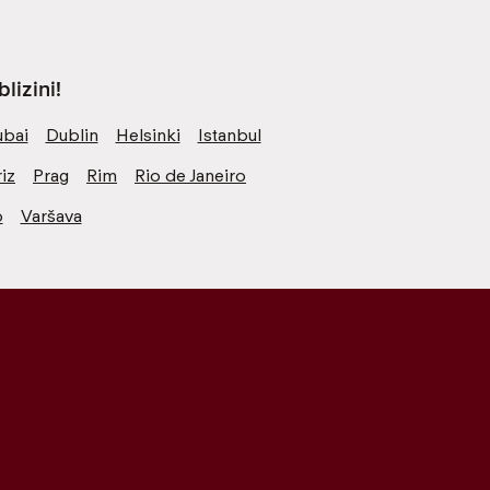
lizini!
bai
Dublin
Helsinki
Istanbul
iz
Prag
Rim
Rio de Janeiro
o
Varšava