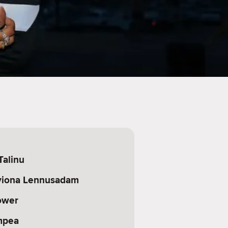
Talinu
viona Lennusadam
ower
mpea