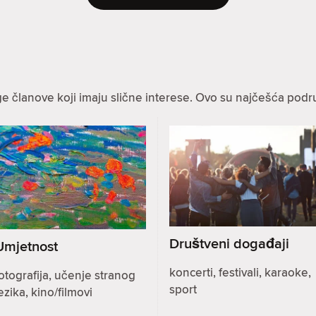
ge članove koji imaju slične interese. Ovo su najčešća podru
Društveni događaji
Umjetnost
koncerti, festivali, karaoke,
otografija, učenje stranog
sport
ezika, kino/filmovi