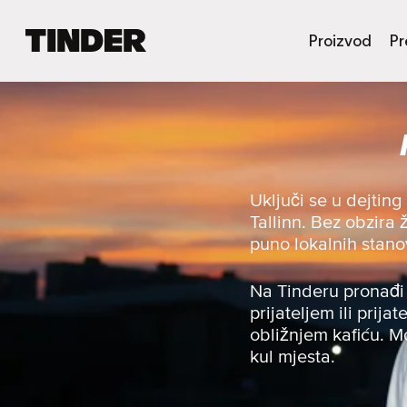
T
Proizvod
Pr
i
n
d
e
r
n
a
s
Uključi se u dejtin
l
Tallinn. Bez obzira ž
o
puno lokalnih stano
v
n
i
Na Tinderu pronađi 
c
prijateljem ili prija
a
obližnjem kafiću. Mo
kul mjesta.