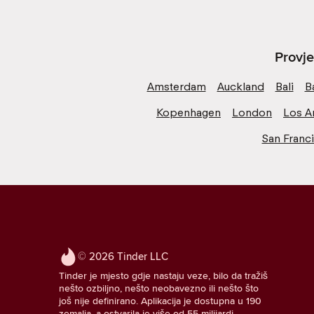
Provje
Amsterdam
Auckland
Bali
B
Kopenhagen
London
Los A
San Franc
© 2026 Tinder LLC
Tinder je mjesto gdje nastaju veze, bilo da tražiš
nešto ozbiljno, nešto neobavezno ili nešto što
još nije definirano. Aplikacija je dostupna u 190
zemalja, a ostvarila je više od 55 milijardi