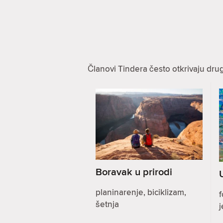
Članovi Tindera često otkrivaju dru
Boravak u prirodi
planinarenje, biciklizam,
f
šetnja
j