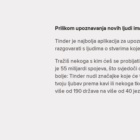
Prilikom upoznavanja novih ljudi i
Tinder je najbolja aplikacija za up
razgovarati s ljudima o stvarima koje n
Tražiš nekoga s kim ćeš se probijati
je 55 milijardi spojeva, što svjedoč
bolje: Tinder nudi značajke koje će ti 
tvoju ljubav prema kavi ili nekoga t
više od 190 država na više od 40 j