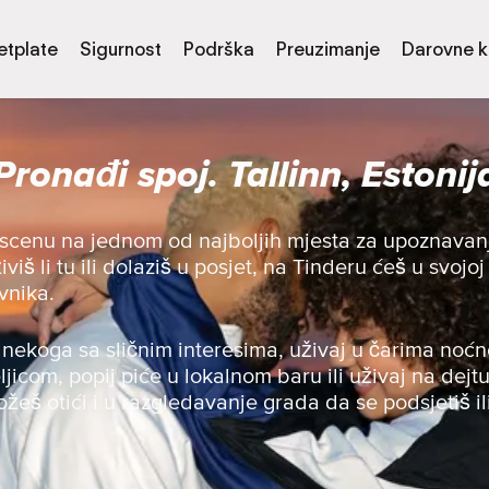
etplate
Sigurnost
Podrška
Preuzimanje
Darovne k
Pronađi spoj. Tallinn, Estonij
g scenu na jednom od najboljih mjesta za upoznavanj
iviš li tu ili dolaziš u posjet, na Tinderu ćeš u svojoj
vnika.
nekoga sa sličnim interesima, uživaj u čarima noćn
teljicom, popij piće u lokalnom baru ili uživaj na dejt
žeš otići i u razgledavanje grada da se podsjetiš il