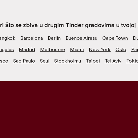
ri što se zbiva u drugim Tinder gradovima u tvojoj b
angkok
Barcelona
Berlin
Buenos Airesu
Cape Town
Du
ngeles
Madrid
Melbourne
Miami
New York
Oslo
Par
isco
Sao Paulo
Seul
Stockholmu
Taipei
Tel Aviv
Toki