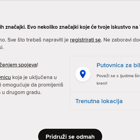
značajki. Evo nekoliko značajki koje će tvoje iskustvo na T
no. Sve što trebaš napraviti je
registrirati se
. Ne zaboravi dod
i.
Putovnica za bil
ženjem spojeva
!
Poveži se s ljudima ši
vnicu
koja je uključena u
kreni!
 ti omogućuje da promijeniš
ma u drugom gradu.
Trenutna lokacija
Pridruži se odmah