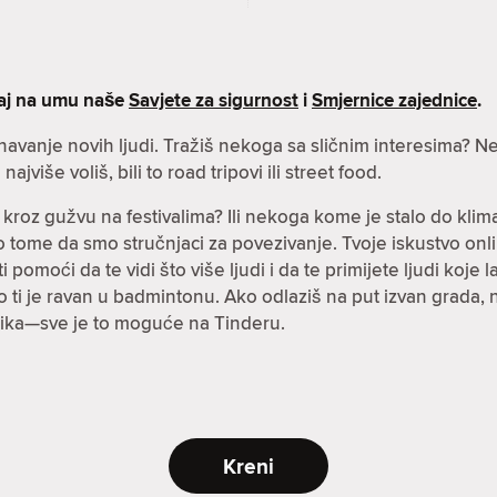
maj na umu naše
Savjete za sigurnost
i
Smjernice zajednice
.
oznavanje novih ljudi. Tražiš nekoga sa sličnim interesima
ajviše voliš, bili to road tripovi ili street food.
 kroz gužvu na festivalima? Ili nekoga kome je stalo do klima
i o tome da smo stručnjaci za povezivanje. Tvoje iskustvo onl
pomoći da te vidi što više ljudi i da te primijete ljudi koje la
ko ti je ravan u badmintonu. Ako odlaziš na put izvan grada,
ezika—sve je to moguće na Tinderu.
Kreni