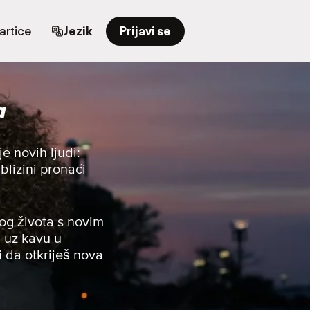
artice
Jezik
Prijavi se
a
e novih ljudi:
 blizini pronaći
og života s novim
u uz kavu u
i da otkriješ nova