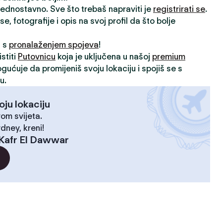
 jednostavno. Sve što trebaš napraviti je
registrirati se
.
, fotografije i opis na svoj profil da što bolje
i s
pronalaženjem spojeva
!
stiti
Putovnicu
koja je uključena u našoj
premium
ogućuje da promijeniš svoju lokaciju i spojiš se s
u.
oju lokaciju
rom svijeta.
dney, kreni!
Kafr El Dawwar