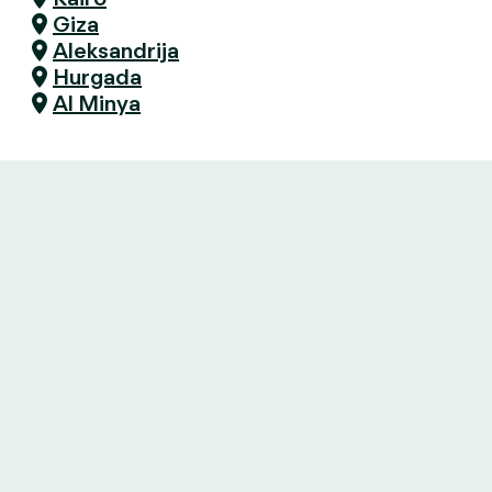
Giza
Aleksandrija
Hurgada
Al Minya