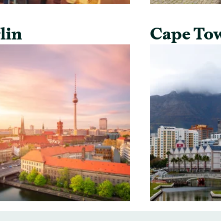
lin
Cape To