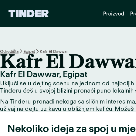
T
Proizvod
Pr
i
n
d
e
r
n
Odredišta
Egipat
Kafr El Dawwar
Kafr El Dawwa
a
s
l
Kafr El Dawwar, Egipat
o
Uključi se u dejting scenu na jednom od najboljih m
v
n
Tinderu ćeš u svojoj blizini pronaći puno lokalnih
i
Na Tinderu pronađi nekoga sa sličnim interesima, už
c
uživaj na dejtu uz kavu u obližnjem kafiću. Možeš o
a
Nekoliko ideja za spoj u mje