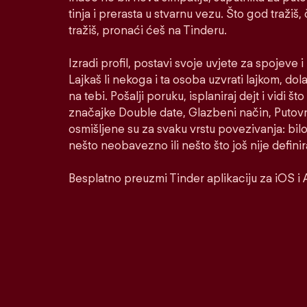
tinja i prerasta u stvarnu vezu. Što god tražiš,
tražiš, pronaći ćeš na Tinderu.
Izradi profil, postavi svoje uvjete za spojeve 
Lajkaš li nekoga i ta osoba uzvrati lajkom, dol
na tebi. Pošalji poruku, isplaniraj dejt i vidi š
značajke Double date, Glazbeni način, Putovni
osmišljene su za svaku vrstu povezivanja: bilo
nešto neobavezno ili nešto što još nije defini
Besplatno preuzmi Tinder aplikaciju za iOS i 