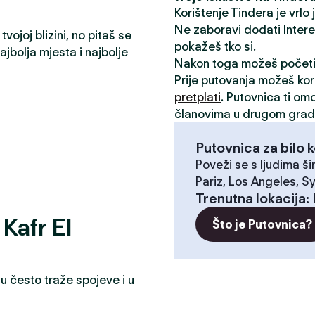
Korištenje Tindera je vrlo
Ne zaboravi dodati Interese
vojoj blizini, no pitaš se
pokažeš tko si.
jbolja mjesta i najbolje
Nakon toga možeš počet
Prije putovanja možeš kori
pretplati
. Putovnica ti om
članovima u drugom grad
Putovnica za bilo k
Poveži se s ljudima ši
Pariz, Los Angeles, Sy
Trenutna lokacija
:
 Kafr El
Što je Putovnica?
u često traže spojeve i u