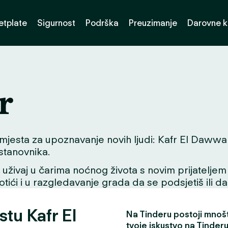
etplate
Sigurnost
Podrška
Preuzimanje
Darovne k
r
jesta za upoznavanje novih ljudi: Kafr El Dawwar. Be
 stanovnika.
ivaj u čarima noćnog života s novim prijateljem ili
tići i u razgledavanje grada da se podsjetiš ili da
stu Kafr El
Na Tinderu postoji mnošt
tvoje iskustvo na Tinderu 