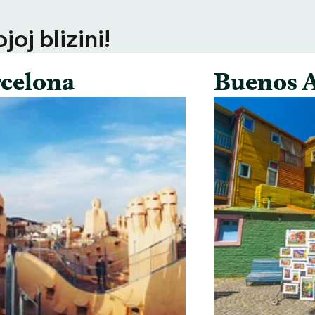
oj blizini!
celona
Buenos A