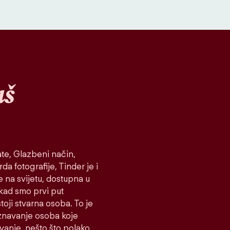
aš
te, Glazbeni način,
da fotografije, Tinder je i
e na svijetu, dostupna u
 kad smo prvi put
toji stvarna osoba. To je
oznavanje osoba koje
ovanje, nešto što polako