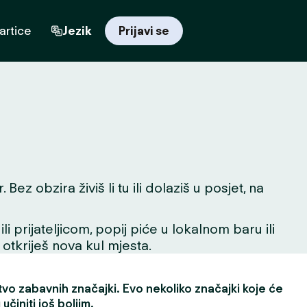
artice
Jezik
Prijavi se
z obzira živiš li tu ili dolaziš u posjet, na
 prijateljicom, popij piće u lokalnom baru ili
 otkriješ nova kul mjesta.
vo zabavnih značajki. Evo nekoliko značajki koje će
učiniti još boljim.