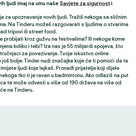
ih ljudi imaj na umu naše
Savjete za sigurnost
i
ija za upoznavanje novih ljudi. Tražiš nekoga sa sličnim
a. Na Tinderu možeš razgovarati s ljudima o stvarima
oad tripovi ili street food.
e probijati kroz gužvu na festivalima? Ili nekoga kome
jena koliko i tebi? Iza nas je 55 milijardi spojeva, što
ručnjaci za povezivanje. Tvoje iskustvo online
 još bolje: Tinder nudi značajke koje će ti pomoći da te
rimijete ljudi koje lajkaš. Pronađi prijatelje koji dijele
i nekoga tko ti je ravan u badmintonu. Ako odlaziš na put
ca te može odvesti u više od 190 država na više od
će na Tinderu.