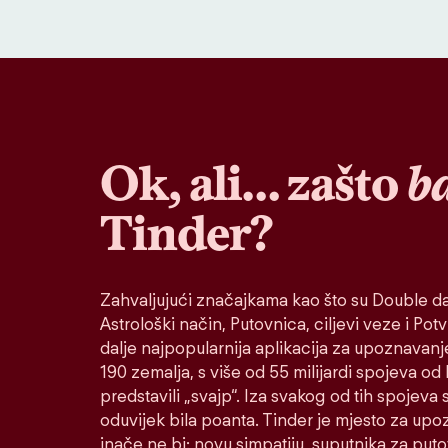
Ok, ali… zašto
b
Tinder?
Zahvaljujući značajkama kao što su Double da
Astrološki način, Putovnica, ciljevi veze i Potvr
dalje najpopularnija aplikacija za upoznavanj
190 zemalja, s više od 55 milijardi spojeva od
predstavili „svajp“. Iza svakog od tih spojeva s
oduvijek bila poanta. Tinder je mjesto za up
inače ne bi: novu simpatiju, suputnika za put