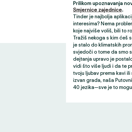
Prilikom upoznavanja nov
Smjernice zajednice
.
Tinder je najbolja aplikac
interesima? Nema problem
koje najviše voliš, bili to r
Tražiš nekoga s kim ćeš s
je stalo do klimatskih prom
svjedoči o tome da smo st
dejtanja upravo je postalo
vidi što više ljudi i da te p
tvoju ljubav prema kavi il
izvan grada, naša Putovni
40 jezika—sve je to mogu