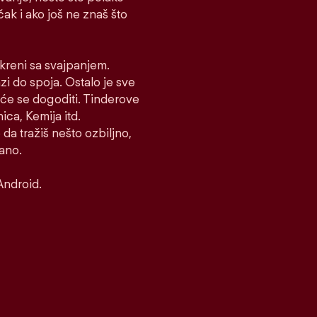
 čak i ako još ne znaš što
i kreni sa svajpanjem.
azi do spoja. Ostalo je sve
to će se dogoditi. Tinderove
ca, Kemija itd.
 da tražiš nešto ozbiljno,
rano.
Android.