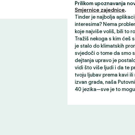
Prilikom upoznavanja nov
Smjernice zajednice
.
Tinder je najbolja aplikac
interesima? Nema problem
koje najviše voliš, bili to r
Tražiš nekoga s kim ćeš s
je stalo do klimatskih prom
svjedoči o tome da smo st
dejtanja upravo je postalo
vidi što više ljudi i da te p
tvoju ljubav prema kavi il
izvan grada, naša Putovni
40 jezika—sve je to mogu