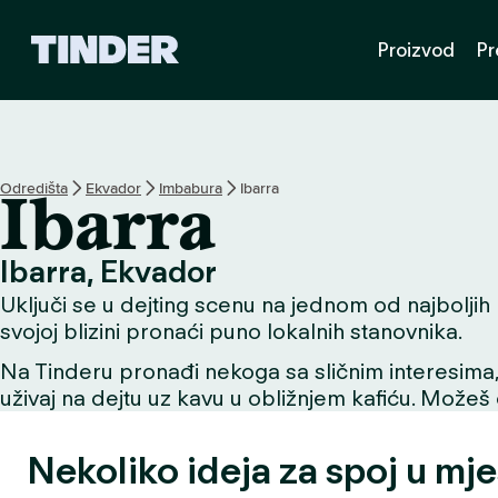
T
Proizvod
Pr
i
n
d
e
r
n
Odredišta
Ekvador
Imbabura
Ibarra
Ibarra
a
s
l
Ibarra, Ekvador
o
Uključi se u dejting scenu na jednom od najboljih mj
v
n
svojoj blizini pronaći puno lokalnih stanovnika.
i
Na Tinderu pronađi nekoga sa sličnim interesima, už
c
uživaj na dejtu uz kavu u obližnjem kafiću. Možeš o
a
Nekoliko ideja za spoj u mje