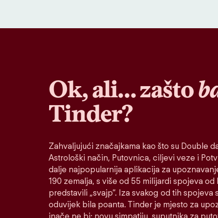
Ok, ali… zašto
b
Tinder?
Zahvaljujući značajkama kao što su Double da
Astrološki način, Putovnica, ciljevi veze i Potvr
dalje najpopularnija aplikacija za upoznavanj
190 zemalja, s više od 55 milijardi spojeva od
predstavili „svajp“. Iza svakog od tih spojeva s
oduvijek bila poanta. Tinder je mjesto za up
inače ne bi: novu simpatiju, suputnika za put