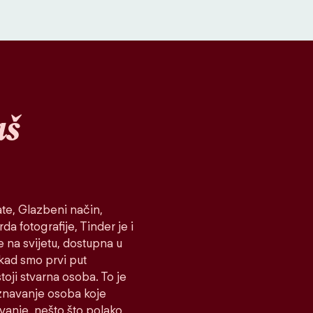
aš
te, Glazbeni način,
da fotografije, Tinder je i
e na svijetu, dostupna u
 kad smo prvi put
toji stvarna osoba. To je
oznavanje osoba koje
ovanje, nešto što polako