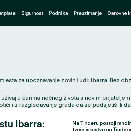
etplate
Sigurnost
Podrška
Preuzimanje
Darovne k
esta za upoznavanje novih ljudi: Ibarra. Bez obzira 
ivaj u čarima noćnog života s novim prijateljem ili
tići i u razgledavanje grada da se podsjetiš ili da
stu Ibarra:
Na Tinderu postoji mnošt
tvoje iskustvo na Tinderu 