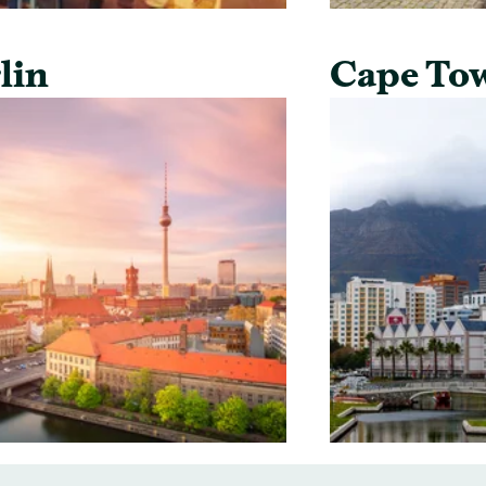
lin
Cape To