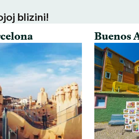
oj blizini!
celona
Buenos A