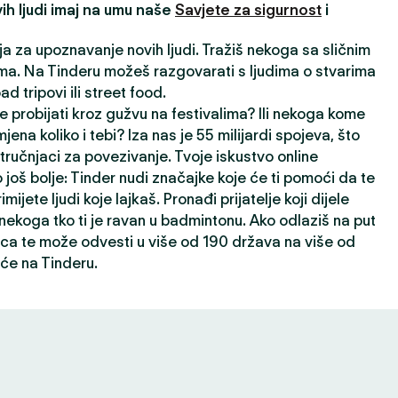
ih ljudi imaj na umu naše
Savjete za sigurnost
i
ija za upoznavanje novih ljudi. Tražiš nekoga sa sličnim
a. Na Tinderu možeš razgovarati s ljudima o stvarima
oad tripovi ili street food.
e probijati kroz gužvu na festivalima? Ili nekoga kome
jena koliko i tebi? Iza nas je 55 milijardi spojeva, što
ručnjaci za povezivanje. Tvoje iskustvo online
 još bolje: Tinder nudi značajke koje će ti pomoći da te
rimijete ljudi koje lajkaš. Pronađi prijatelje koji dijele
i nekoga tko ti je ravan u badmintonu. Ako odlaziš na put
ca te može odvesti u više od 190 država na više od
će na Tinderu.