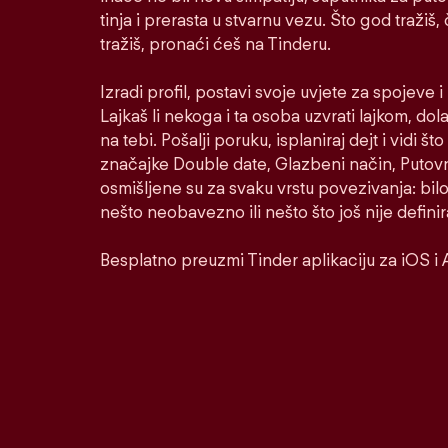
tinja i prerasta u stvarnu vezu. Što god tražiš,
tražiš, pronaći ćeš na Tinderu.
Izradi profil, postavi svoje uvjete za spojeve 
Lajkaš li nekoga i ta osoba uzvrati lajkom, dol
na tebi. Pošalji poruku, isplaniraj dejt i vidi š
značajke Double date, Glazbeni način, Putovni
osmišljene su za svaku vrstu povezivanja: bilo
nešto neobavezno ili nešto što još nije defini
Besplatno preuzmi Tinder aplikaciju za iOS i 