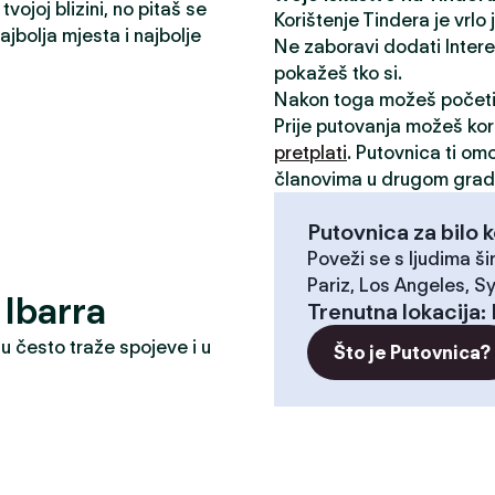
vojoj blizini, no pitaš se
Korištenje Tindera je vrlo
jbolja mjesta i najbolje
Ne zaboravi dodati Interese
pokažeš tko si.
Nakon toga možeš počet
Prije putovanja možeš kori
pretplati
. Putovnica ti om
članovima u drugom grad
Putovnica za bilo k
Poveži se s ljudima ši
Pariz, Los Angeles, Sy
? Ibarra
Trenutna lokacija
:
u često traže spojeve i u
Što je Putovnica?