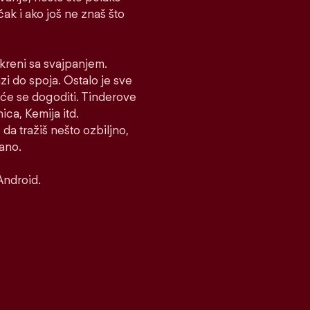
 čak i ako još ne znaš što
i kreni sa svajpanjem.
azi do spoja. Ostalo je sve
to će se dogoditi. Tinderove
ca, Kemija itd.
 da tražiš nešto ozbiljno,
rano.
Android.